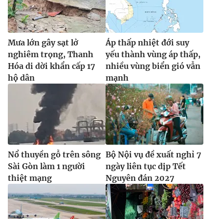
Mưa lớn gây sạt lở
Áp thấp nhiệt đới suy
nghiêm trọng, Thanh
yếu thành vùng áp thấp,
Hóa di dời khẩn cấp 17
nhiều vùng biển gió vẫn
hộ dân
mạnh
Nổ thuyền gỗ trên sông
Bộ Nội vụ đề xuất nghỉ 7
Sài Gòn làm 1 người
ngày liên tục dịp Tết
thiệt mạng
Nguyên đán 2027