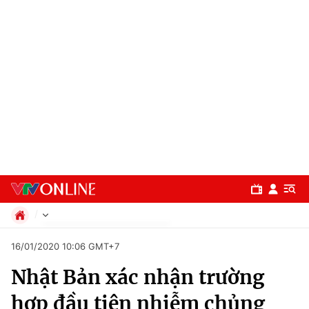
Chính trị
16/01/2020 10:06 GMT+7
Xã hội
Nhật Bản xác nhận trường
Pháp luật
Chuyên mục
Kinh tế
hợp đầu tiên nhiễm chủng
Thể thao