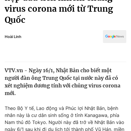
Chính trị
virus corona mới từ Trung
Truyền hình
Văn hóa - Giải trí
Quốc
Xã hội
Y tế
Đời sống
Pháp luật
Hoài Linh
Công nghệ
Giáo dục
Y tế
Thế giới
VTV.vn - Ngày 16/1, Nhật Bản cho biết một
người đàn ông Trung Quốc tại nước này đã có
Tin tức
xét nghiệm dương tính với chủng virus corona
Kinh tế
mới.
Thế giới đó đây
Tài chính
Dữ liệu và đời sống
Câu chuyện quốc tế
Theo Bộ Y tế, Lao động và Phúc lợi Nhật Bản, bệnh
Thị trường
nhân này là cư dân sinh sống ở tỉnh Kanagawa, phía
Truyền hình
Góc doanh nghiệp
Nam thủ đô Tokyo. Người này đã trở về Nhật Bản vào
ngày 6/1 sau khi đi du lịch tới thành phố Vũ Hán, miền