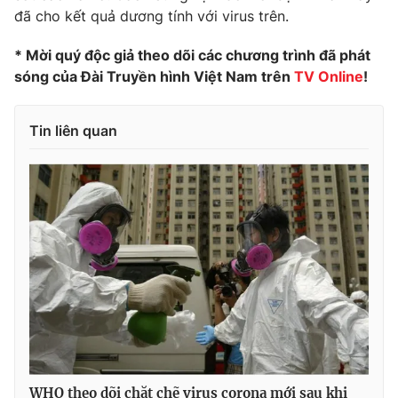
đã cho kết quả dương tính với virus trên.
Photo
Infographic
* Mời quý độc giả theo dõi các chương trình đã phát
sóng của Đài Truyền hình Việt Nam trên
TV Online
!
Video
Shorts video
Tin liên quan
VTV Money
VTV Thể thao
VTV Sức khoẻ
Bất động sản
Thị trường 24h
Tấm lòng Việt
VTV4
Vươn mình bằng AI
VTV9
VTV8
Liên hệ tòa soạn
English
WHO theo dõi chặt chẽ virus corona mới sau khi