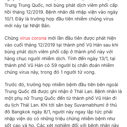
Phim VTV
Trung Trung Quốc, nơi bùng phát dịch viêm phổi cấp
Giải trí
hồi tháng 12/2019. Bệnh nhân đã nhập viện vào ngày
Hậu trường
Điện ảnh
10/1. Đây là trường hợp đầu tiên nhiễm chủng virus
Đời sống
Nhân vật
mới này tại Nhật Bản.
Âm nhạc
Du lịch
Khán giả
Chủng
virus corona
mới lần đầu tiên được phát hiện
Giáo dục
Sao
vào cuối tháng 12/2019 tại thành phố Vũ Hán sau khi
Làm đẹp
Giải sao mai
Tuyển sinh
bùng phát dịch viêm phổi cấp ở thành phố này với
Công nghệ
Chất lượng cuộc sống
hàng chục người nhiễm dịch. Tính đến ngày 13/1, tại
Học trực tuyến
thành phố Vũ Hán có 59 người bị chẩn đoán nhiễm
Hitech Công nghệ tương lai
Giao lưu trực tuyến
chủng virus này, trong đó 1 người tử vong.
Sản phẩm
Trước đó, trường hợp nhiễm bệnh đầu tiên bên ngoài
Lịch phát sóng
Thị trường
Trung Quốc đã được ghi nhận ở Thái Lan. Bệnh nhân là
một phụ nữ Trung Quốc đến từ thành phố Vũ Hán đi
Tư vấn
du lịch Thái Lan. Khi tới sân bay Suvarnabhumi ở thủ
Chuyên mục khác
đô Bangkok ngày 8/1, người này ngay lập tức phải
nhập viện do có những triệu chứng nhiễm bệnh như
Emagazine
Podcast
sốt cao và ho. Các xét nghiệm đối với bệnh nhân này