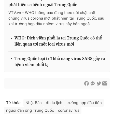
phát hiện ca bệnh ngoài Trung Quốc
VTV.vn - WHO thông báo đang theo dõi chặt chẽ
chủng virus corona mới phát hiện tại Trung Quốc, sau
khi trường hợp đầu nhiễm virus này bên ngoài...
THỜI BÁO VTV
WHO: Dịch viêm phổi lạ tại Trung Quốc có thể
liên quan tới một loại virus mới
Theo dõi báo trên
Trung Quốc loại trừ khả năng virus SARS gây ra
Cơ quan chủ quản:
Đài Truyền hình Việt Nam
bệnh viêm phổi lạ
Cơ quan báo chí:
Thời báo VTV
Giấy phép hoạt động báo in và báo điện tử số 483/GP-BTTTT
cấp ngày 29/12/2023
Tổng Biên tập:
Vũ Thanh Thủy
Phó Tổng Biên tập:
Nguyễn Thị Mỹ Hạnh, Phạm Quốc Thắng,
Từ khóa:
Nhật Bản
đi du lịch
trường hợp đầu tiên
Nguyễn Trọng Ninh
Tổng đài VTV:
024.38 355 931 - 024.38 355 932
người đàn ông Trung Quốc
coronavirus