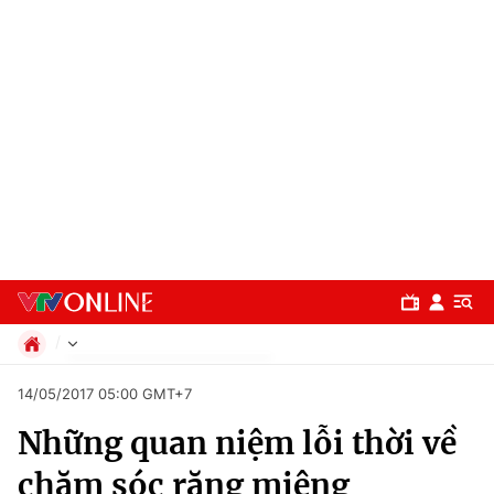
Chính trị
14/05/2017 05:00 GMT+7
Xã hội
Những quan niệm lỗi thời về
Pháp luật
Chuyên mục
Kinh tế
chăm sóc răng miệng
Thể thao