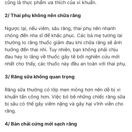
Phim VTV
cũng là thực phẩm ưa thích của vi khuẩn.
Giải trí
Hậu trường
2/ Thai phụ không nên chữa răng
Điện ảnh
Đời sống
Nhân vật
Ngược lại, nếu viêm, sâu răng, thai phụ nên nhanh
Âm nhạc
chóng đến nha sĩ để khắc phục. Các bà mẹ tương lai
Du lịch
Khán giả
Giáo dục
Sao
thường lo rằng thuốc giảm đau khi chữa răng sẽ ảnh
Làm đẹp
Giải sao mai
hưởng đến thai nhi. Tuy nhiên, bạn không phải chịu
Tuyển sinh
đau hay lo lắng về thuốc gây tê bởi nghiên cứu mới
Công nghệ
Chất lượng cuộc sống
nhất cho thấy, các thuốc này đều an toàn với thai phụ.
Học trực tuyến
Hitech Công nghệ tương lai
Giao lưu trực tuyến
3/ Răng sữa không quan trọng
Sản phẩm
Răng sữa thường có lớp men mỏng hơn nên dễ bị vi
Lịch phát sóng
Thị trường
khuẩn tấn công hơn. Việc bỏ bê những chiếc răng sữa
bị sâu có thể gây viêm nặng và gây hại vĩnh viễn cho
Tư vấn
răng.
Chuyên mục khác
4/ Bàn chải cứng mới sạch răng
Emagazine
Podcast