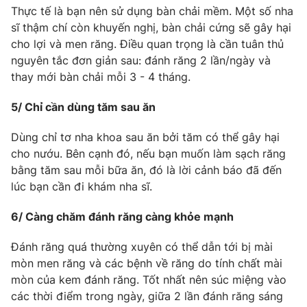
Thực tế là bạn nên sử dụng bàn chải mềm. Một số nha
Photo
Infographic
sĩ thậm chí còn khuyến nghị, bàn chải cứng sẽ gây hại
cho lợi và men răng. Điều quan trọng là cần tuân thủ
nguyên tắc đơn giản sau: đánh răng 2 lần/ngày và
Video
Shorts video
thay mới bàn chải mỗi 3 - 4 tháng.
VTV Money
VTV Thể thao
5/ Chỉ cần dùng tăm sau ăn
Dùng chỉ tơ nha khoa sau ăn bởi tăm có thể gây hại
VTV Sức khoẻ
Bất động sản
cho nướu. Bên cạnh đó, nếu bạn muốn làm sạch răng
bằng tăm sau mỗi bữa ăn, đó là lời cảnh báo đã đến
Thị trường 24h
Tấm lòng Việt
lúc bạn cần đi khám nha sĩ.
6/ Càng chăm đánh răng càng khỏe mạnh
VTV4
Vươn mình bằng AI
Đánh răng quá thường xuyên có thể dẫn tới bị mài
VTV9
VTV8
mòn men răng và các bệnh về răng do tính chất mài
mòn của kem đánh răng. Tốt nhất nên súc miệng vào
các thời điểm trong ngày, giữa 2 lần đánh răng sáng
Liên hệ tòa soạn
English