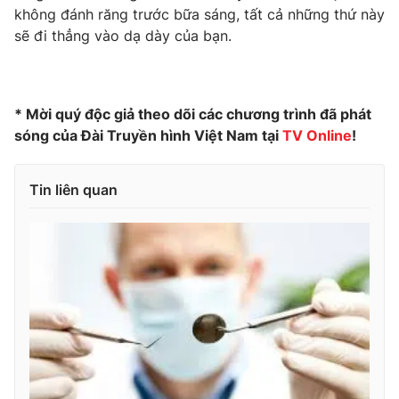
Ðiện thoại Thời báo VTV:
024.66 897 897
không đánh răng trước bữa sáng, tất cả những thứ này
Email:
sẽ đi thẳng vào dạ dày của bạn.
toasoan@vtv.vn
Liên hệ quảng cáo:
024-7300.7108
* Mời quý độc giả theo dõi các chương trình đã phát
sóng của Đài Truyền hình Việt Nam tại
TV Online
!
Tin liên quan
® Cấm sao chép dưới mọi hình thức nếu không có sự chấp
thuận bằng văn bản. Ghi rõ nguồn VTV.vn khi phát hành lại
thông tin từ website này.