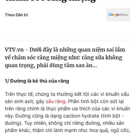
Chính trị
Truyền hình
Văn hóa - Giải trí
Theo Dân trí
Xã hội
Y tế
Đời sống
Pháp luật
Công nghệ
Giáo dục
VTV.vn - Dưới đây là những quan niệm sai lầm
Y tế
về chăm sóc răng miệng như: răng sữa không
quan trọng, phải dùng tăm sau ăn...
Thế giới
1/ Đường là kẻ thù của răng
Tin tức
Kinh tế
Trên thực tế, chúng ta thường kết tội các vi khuẩn xấu
Thế giới đó đây
sản sinh axit, gây
sâu răng
. Phần tinh bột còn sót lại
Tài chính
Dữ liệu và đời sống
Câu chuyện quốc tế
trên răng chính là thực phẩm ưa thích của các vi khuẩn
Thị trường
này. Đường cũng là dạng cacbon hydrate (tinh bột -
đường). Tuy nhiên, không chỉ riêng đường, nhiều sản
Truyền hình
Góc doanh nghiệp
phẩm khác, thậm chí lành mạnh như: hoa quả, ngũ cốc,