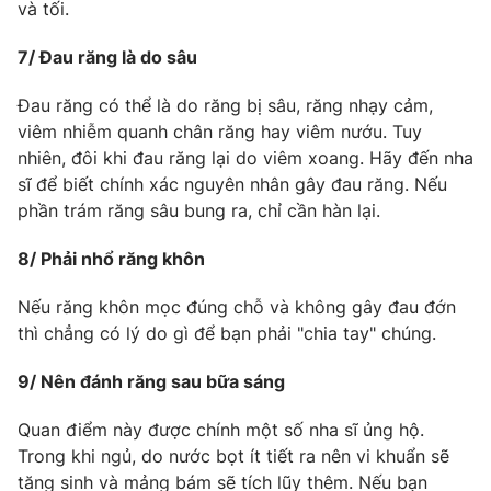
và tối.
7/ Đau răng là do sâu
Đau răng có thể là do răng bị sâu, răng nhạy cảm,
THỜI BÁO VTV
viêm nhiễm quanh chân răng hay viêm nướu. Tuy
nhiên, đôi khi đau răng lại do viêm xoang. Hãy đến nha
sĩ để biết chính xác nguyên nhân gây đau răng. Nếu
phần trám răng sâu bung ra, chỉ cần hàn lại.
Theo dõi báo trên
8/ Phải nhổ răng khôn
Cơ quan chủ quản:
Đài Truyền hình Việt Nam
Cơ quan báo chí:
Nếu răng khôn mọc đúng chỗ và không gây đau đớn
Thời báo VTV
thì chẳng có lý do gì để bạn phải "chia tay" chúng.
Giấy phép hoạt động báo in và báo điện tử số 483/GP-BTTTT
cấp ngày 29/12/2023
9/ Nên đánh răng sau bữa sáng
Tổng Biên tập:
Vũ Thanh Thủy
Phó Tổng Biên tập:
Nguyễn Thị Mỹ Hạnh, Phạm Quốc Thắng,
Quan điểm này được chính một số nha sĩ ủng hộ.
Nguyễn Trọng Ninh
Trong khi ngủ, do nước bọt ít tiết ra nên vi khuẩn sẽ
Tổng đài VTV:
024.38 355 931 - 024.38 355 932
tăng sinh và mảng bám sẽ tích lũy thêm. Nếu bạn