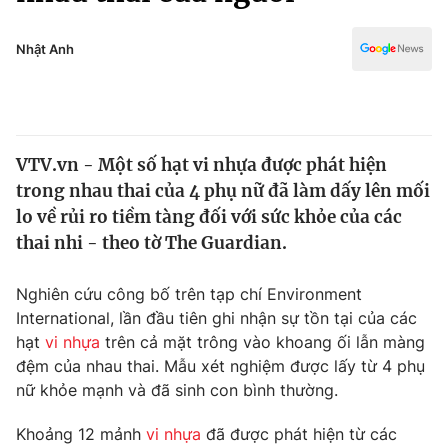
Chính trị
Truyền hình
Văn hóa - Giải trí
Nhật Anh
Xã hội
Y tế
Đời sống
Pháp luật
Công nghệ
Giáo dục
VTV.vn - Một số hạt vi nhựa được phát hiện
Y tế
trong nhau thai của 4 phụ nữ đã làm dấy lên mối
lo về rủi ro tiềm tàng đối với sức khỏe của các
Thế giới
thai nhi - theo tờ The Guardian.
Tin tức
Nghiên cứu công bố trên tạp chí Environment
Kinh tế
International, lần đầu tiên ghi nhận sự tồn tại của các
Thế giới đó đây
Tài chính
hạt
vi nhựa
trên cả mặt trông vào khoang ối lẫn màng
Dữ liệu và đời sống
Câu chuyện quốc tế
đệm của nhau thai. Mẫu xét nghiệm được lấy từ 4 phụ
Thị trường
nữ khỏe mạnh và đã sinh con bình thường.
Truyền hình
Góc doanh nghiệp
Khoảng 12 mảnh
vi nhựa
đã được phát hiện từ các