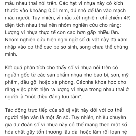
Phim VTV
mẫu nhau thai nói trên. Các hạt vi nhựa này có kích
Giải trí
thước vào khoảng 0,01 mm, đủ nhỏ để lẫn vào mạch
Hậu trường
máu người. Tuy nhiên, vì mẫu xét nghiệm chỉ chiếm 4%
Điện ảnh
Đời sống
diện tích nhau thai nên nhóm nghiên cứu cho rằng:
Nhân vật
Âm nhạc
Lượng vi nhựa thực tế còn cao hơn gấp nhiều lần.
Du lịch
Khán giả
Nhóm nghiên cứu hiện nghi ngờ số dị vật này đã xâm
Giáo dục
Sao
nhập vào cơ thể các bé sơ sinh, song chưa thể chứng
Làm đẹp
Giải sao mai
minh.
Tuyển sinh
Công nghệ
Chất lượng cuộc sống
Học trực tuyến
Kết quả phân tích cho thấy số vi nhựa nói trên có
Hitech Công nghệ tương lai
nguồn gốc từ các sản phẩm nhựa như bao bì, sơn, mỹ
Giao lưu trực tuyến
phẩm, dầu gội hoặc xà phòng. Cácnhà khoa học cho
Sản phẩm
rằng việc phát hiện ra lượng vi nhựa trong nhau thai ở
Lịch phát sóng
Thị trường
người là "một điều đáng lưu tâm".
Tư vấn
Tác động trực tiếp của số dị vật này đối với cơ thể
Chuyên mục khác
người hiện vẫn là một ẩn số. Tuy nhiên, nhiều chuyên
gia dự đoán số vi nhựa này có thể mang theo một số
Emagazine
Podcast
hóa chất gây tổn thương lâu dài hoặc làm rối loạn hệ