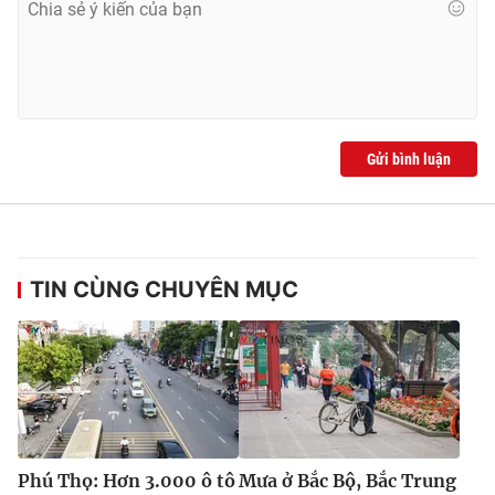
Ðiện thoại Thời báo VTV:
024.66 897 897
Email:
toasoan@vtv.vn
Liên hệ quảng cáo:
024-7300.7108
Gửi bình luận
TIN CÙNG CHUYÊN MỤC
® Cấm sao chép dưới mọi hình thức nếu không có sự chấp
thuận bằng văn bản. Ghi rõ nguồn VTV.vn khi phát hành lại
thông tin từ website này.
Phú Thọ: Hơn 3.000 ô tô
Mưa ở Bắc Bộ, Bắc Trung