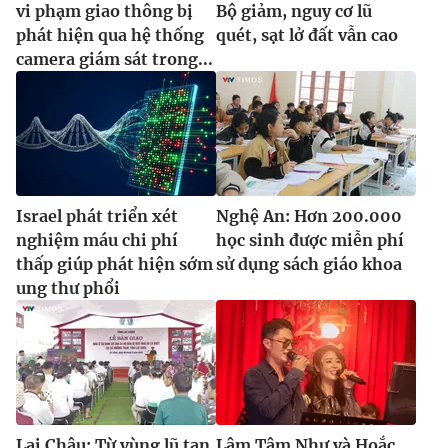
vi phạm giao thông bị
Bộ giảm, nguy cơ lũ
phát hiện qua hệ thống
quét, sạt lở đất vẫn cao
camera giám sát trong...
Israel phát triển xét
Nghệ An: Hơn 200.000
nghiệm máu chi phí
học sinh được miễn phí
thấp giúp phát hiện sớm
sử dụng sách giáo khoa
ung thư phổi
Lai Châu: Từ vùng lũ tan
Lâm Tâm Như và Hoắc