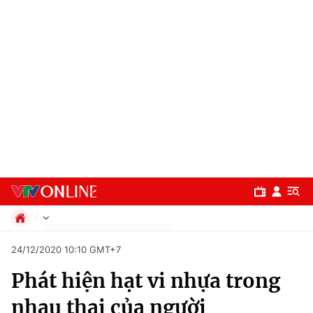
Chính trị
24/12/2020 10:10 GMT+7
Xã hội
Phát hiện hạt vi nhựa trong
Pháp luật
Chuyên mục
Kinh tế
nhau thai của người
Thể thao