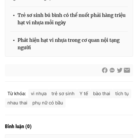
Trẻ sơ sinh bú bình có thể nuốt phải hàng triệu
hạt vi nhựa mỗi ngày
THỜI BÁO VTV
Phát hiện hạt vi nhựa trong cơ quan nội tạng
người
Theo dõi báo trên
Cơ quan chủ quản:
Đài Truyền hình Việt Nam
Cơ quan báo chí:
Thời báo VTV
Từ khóa:
vi nhựa
trẻ sơ sinh
Y tế
bào thai
tích tụ
Giấy phép hoạt động báo in và báo điện tử số 483/GP-BTTTT
cấp ngày 29/12/2023
nhau thai
phụ nữ có bầu
Tổng Biên tập:
Vũ Thanh Thủy
Phó Tổng Biên tập:
Nguyễn Thị Mỹ Hạnh, Phạm Quốc Thắng,
Nguyễn Trọng Ninh
Bình luận
(
0
)
Tổng đài VTV:
024.38 355 931 - 024.38 355 932