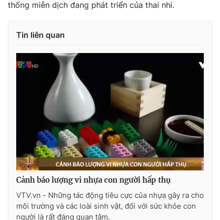
thống miễn dịch đang phát triển của thai nhi.
Photo
Infographic
Tin liên quan
Video
Shorts video
VTV Money
VTV Thể thao
VTV Sức khoẻ
Bất động sản
Thị trường 24h
Tấm lòng Việt
VTV4
Vươn mình bằng AI
Cảnh báo lượng vi nhựa con người hấp thụ
VTV9
VTV8
VTV.vn - Những tác động tiêu cực của nhựa gây ra cho
môi trường và các loài sinh vật, đối với sức khỏe con
Liên hệ tòa soạn
English
người là rất đáng quan tâm.