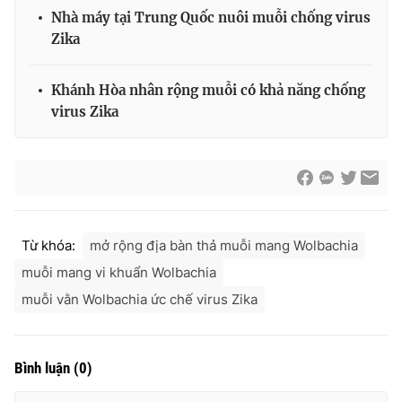
Nhà máy tại Trung Quốc nuôi muỗi chống virus
Zika
THỜI BÁO VTV
Khánh Hòa nhân rộng muỗi có khả năng chống
virus Zika
Theo dõi báo trên
Cơ quan chủ quản:
Đài Truyền hình Việt Nam
Từ khóa:
mở rộng địa bàn thả muỗi mang Wolbachia
Cơ quan báo chí:
Thời báo VTV
muỗi mang vi khuẩn Wolbachia
Giấy phép hoạt động báo in và báo điện tử số 483/GP-BTTTT
cấp ngày 29/12/2023
muỗi vằn Wolbachia ức chế virus Zika
Tổng Biên tập:
Vũ Thanh Thủy
Phó Tổng Biên tập:
Nguyễn Thị Mỹ Hạnh, Phạm Quốc Thắng,
Nguyễn Trọng Ninh
Bình luận
(
0
)
Tổng đài VTV:
024.38 355 931 - 024.38 355 932