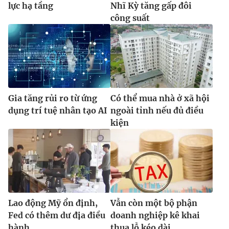
lực hạ tầng
Nhĩ Kỳ tăng gấp đôi
công suất
Gia tăng rủi ro từ ứng
Có thể mua nhà ở xã hội
dụng trí tuệ nhân tạo AI
ngoài tỉnh nếu đủ điều
kiện
Lao động Mỹ ổn định,
Vẫn còn một bộ phận
Fed có thêm dư địa điều
doanh nghiệp kê khai
hành
thua lỗ kéo dài