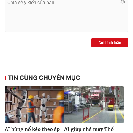
Ðiện thoại Thời báo VTV:
024.66 897 897
Email:
toasoan@vtv.vn
Liên hệ quảng cáo:
024-7300.7108
Gửi bình luận
TIN CÙNG CHUYÊN MỤC
® Cấm sao chép dưới mọi hình thức nếu không có sự chấp
thuận bằng văn bản. Ghi rõ nguồn VTV.vn khi phát hành lại
thông tin từ website này.
AI bùng nổ kéo theo áp
AI giúp nhà máy Thổ