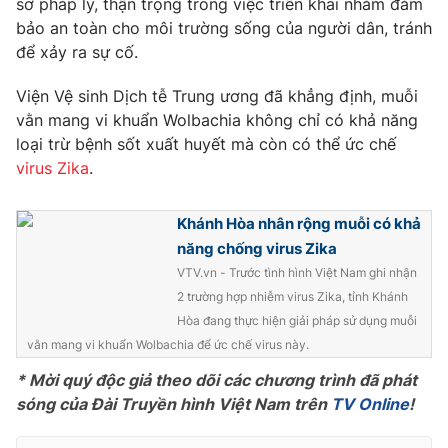
sơ pháp lý, thận trọng trong việc triển khai nhằm đảm
Phim VTV
Giải trí
bảo an toàn cho môi trường sống của người dân, tránh
Hậu trường
để xảy ra sự cố.
Điện ảnh
Đời sống
Nhân vật
Viện Vệ sinh Dịch tễ Trung ương đã khẳng định, muỗi
Âm nhạc
vằn mang vi khuẩn Wolbachia không chỉ có khả năng
Du lịch
Khán giả
Giáo dục
Sao
loại trừ bệnh sốt xuất huyết mà còn có thể ức chế
Làm đẹp
Giải sao mai
virus Zika
.
Tuyển sinh
Công nghệ
Chất lượng cuộc sống
Học trực tuyến
Khánh Hòa nhân rộng muỗi có khả
Hitech Công nghệ tương lai
năng chống virus Zika
Giao lưu trực tuyến
VTV.vn - Trước tình hình Việt Nam ghi nhận
Sản phẩm
2 trường hợp nhiễm virus Zika, tỉnh Khánh
Lịch phát sóng
Thị trường
Hòa đang thực hiện giải pháp sử dụng muỗi
vằn mang vi khuẩn Wolbachia để ức chế virus này.
Tư vấn
* Mời quý độc giả theo dõi các chương trình đã phát
Chuyên mục khác
sóng của Đài Truyền hình Việt Nam trên
TV Online
!
Emagazine
Podcast