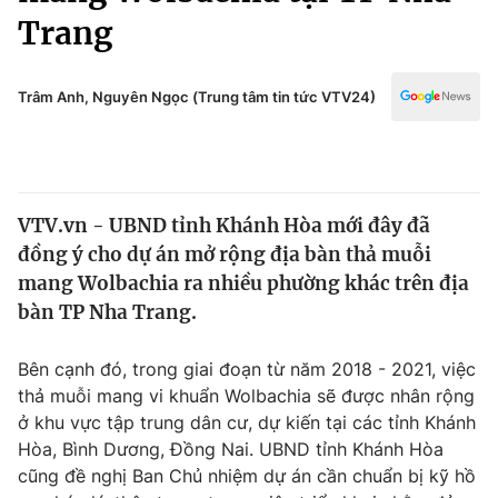
Chính trị
Trang
Truyền hình
Văn hóa - Giải trí
Xã hội
Y tế
Trâm Anh, Nguyên Ngọc (Trung tâm tin tức VTV24)
Đời sống
Pháp luật
Công nghệ
Giáo dục
Y tế
VTV.vn - UBND tỉnh Khánh Hòa mới đây đã
đồng ý cho dự án mở rộng địa bàn thả muỗi
Thế giới
mang Wolbachia ra nhiều phường khác trên địa
Tin tức
bàn TP Nha Trang.
Kinh tế
Thế giới đó đây
Bên cạnh đó, trong giai đoạn từ năm 2018 - 2021, việc
Tài chính
Dữ liệu và đời sống
thả muỗi mang vi khuẩn Wolbachia sẽ được nhân rộng
Câu chuyện quốc tế
Thị trường
ở khu vực tập trung dân cư, dự kiến tại các tỉnh Khánh
Hòa, Bình Dương, Đồng Nai. UBND tỉnh Khánh Hòa
Truyền hình
Góc doanh nghiệp
cũng đề nghị Ban Chủ nhiệm dự án cần chuẩn bị kỹ hồ