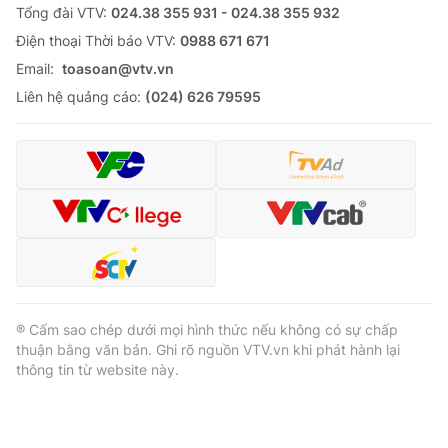
Tổng đài VTV:
024.38 355 931 - 024.38 355 932
Ðiện thoại Thời báo VTV:
0988 671 671
Email:
toasoan@vtv.vn
Liên hệ quảng cáo:
(024) 626 79595
® Cấm sao chép dưới mọi hình thức nếu không có sự chấp
thuận bằng văn bản. Ghi rõ nguồn VTV.vn khi phát hành lại
thông tin từ website này.