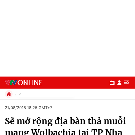
Chính trị
21/08/2016 18:25 GMT+7
Xã hội
Sẽ mở rộng địa bàn thả muỗi
Pháp luật
Chuyên mục
Kinh tế
mang Wolbachia tại TP Nha
Thể thao