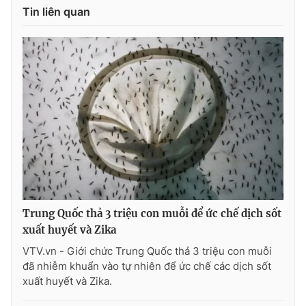
Tin liên quan
Photo
Infographic
Video
Shorts video
VTV Money
VTV Thể thao
VTV Sức khoẻ
Bất động sản
Thị trường 24h
Tấm lòng Việt
Trung Quốc thả 3 triệu con muỗi để ức chế dịch sốt
VTV4
Vươn mình bằng AI
xuất huyết và Zika
VTV.vn - Giới chức Trung Quốc thả 3 triệu con muỗi
VTV9
VTV8
đã nhiễm khuẩn vào tự nhiên để ức chế các dịch sốt
xuất huyết và Zika.
Liên hệ tòa soạn
English