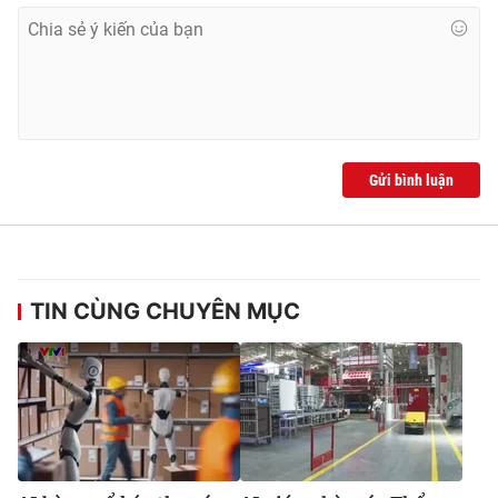
Ðiện thoại Thời báo VTV:
024.66 897 897
Email:
toasoan@vtv.vn
Liên hệ quảng cáo:
024-7300.7108
Gửi bình luận
TIN CÙNG CHUYÊN MỤC
® Cấm sao chép dưới mọi hình thức nếu không có sự chấp
thuận bằng văn bản. Ghi rõ nguồn VTV.vn khi phát hành lại
thông tin từ website này.