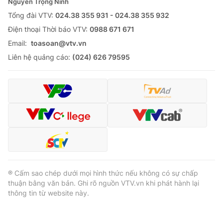
Nguyễn Trọng Ninh
Tổng đài VTV:
024.38 355 931 - 024.38 355 932
Ðiện thoại Thời báo VTV:
0988 671 671
Email:
toasoan@vtv.vn
Liên hệ quảng cáo:
(024) 626 79595
® Cấm sao chép dưới mọi hình thức nếu không có sự chấp
thuận bằng văn bản. Ghi rõ nguồn VTV.vn khi phát hành lại
thông tin từ website này.