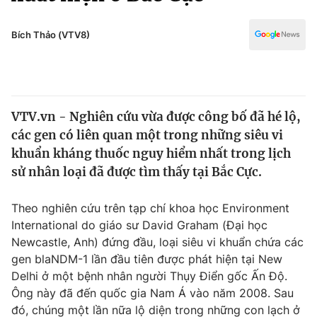
Chính trị
Truyền hình
Văn hóa - Giải trí
Bích Thảo (VTV8)
Xã hội
Y tế
Đời sống
Pháp luật
Công nghệ
Giáo dục
VTV.vn - Nghiên cứu vừa được công bố đã hé lộ,
Y tế
các gen có liên quan một trong những siêu vi
khuẩn kháng thuốc nguy hiểm nhất trong lịch
Thế giới
sử nhân loại đã được tìm thấy tại Bắc Cực.
Tin tức
Theo nghiên cứu trên tạp chí khoa học Environment
Kinh tế
International do giáo sư David Graham (Đại học
Thế giới đó đây
Tài chính
Newcastle, Anh) đứng đầu, loại siêu vi khuẩn chứa các
Dữ liệu và đời sống
Câu chuyện quốc tế
gen blaNDM-1 lần đầu tiên được phát hiện tại New
Thị trường
Delhi ở một bệnh nhân người Thụy Điển gốc Ấn Độ.
Truyền hình
Ông này đã đến quốc gia Nam Á vào năm 2008. Sau
Góc doanh nghiệp
đó, chúng một lần nữa lộ diện trong những con lạch ở