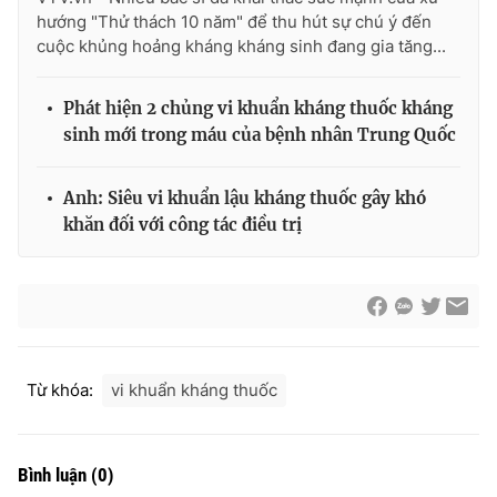
hướng "Thử thách 10 năm" để thu hút sự chú ý đến
cuộc khủng hoảng kháng kháng sinh đang gia tăng...
THỜI BÁO VTV
Phát hiện 2 chủng vi khuẩn kháng thuốc kháng
sinh mới trong máu của bệnh nhân Trung Quốc
Anh: Siêu vi khuẩn lậu kháng thuốc gây khó
Theo dõi báo trên
khăn đối với công tác điều trị
Cơ quan chủ quản:
Đài Truyền hình Việt Nam
Cơ quan báo chí:
Thời báo VTV
Giấy phép hoạt động báo in và báo điện tử số 483/GP-BTTTT
cấp ngày 29/12/2023
Từ khóa:
vi khuẩn kháng thuốc
Tổng Biên tập:
Vũ Thanh Thủy
Phó Tổng Biên tập:
Nguyễn Thị Mỹ Hạnh, Phạm Quốc Thắng,
Nguyễn Trọng Ninh
Bình luận
(
0
)
Tổng đài VTV:
024.38 355 931 - 024.38 355 932