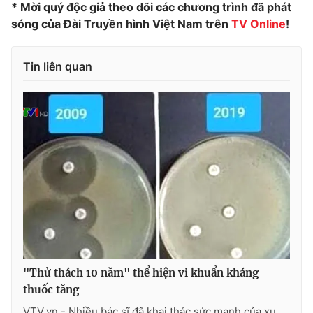
* Mời quý độc giả theo dõi các chương trình đã phát
Photo
Infographic
sóng của Đài Truyền hình Việt Nam trên
TV Online
!
Video
Shorts video
Tin liên quan
VTV Money
VTV Thể thao
VTV Sức khoẻ
Bất động sản
Thị trường 24h
Tấm lòng Việt
VTV4
Vươn mình bằng AI
VTV9
VTV8
"Thử thách 10 năm" thể hiện vi khuẩn kháng
thuốc tăng
Liên hệ tòa soạn
English
VTV.vn - Nhiều bác sĩ đã khai thác sức mạnh của xu