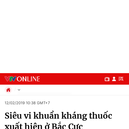
Chính trị
12/02/2019 10:38 GMT+7
Xã hội
Siêu vi khuẩn kháng thuốc
Pháp luật
Chuyên mục
Kinh tế
xuất hiện ở Bắc Cực
Thể thao