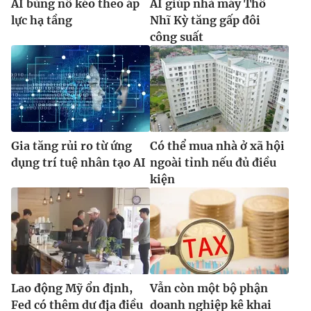
AI bùng nổ kéo theo áp
AI giúp nhà máy Thổ
lực hạ tầng
Nhĩ Kỳ tăng gấp đôi
công suất
Gia tăng rủi ro từ ứng
Có thể mua nhà ở xã hội
dụng trí tuệ nhân tạo AI
ngoài tỉnh nếu đủ điều
kiện
Lao động Mỹ ổn định,
Vẫn còn một bộ phận
Fed có thêm dư địa điều
doanh nghiệp kê khai