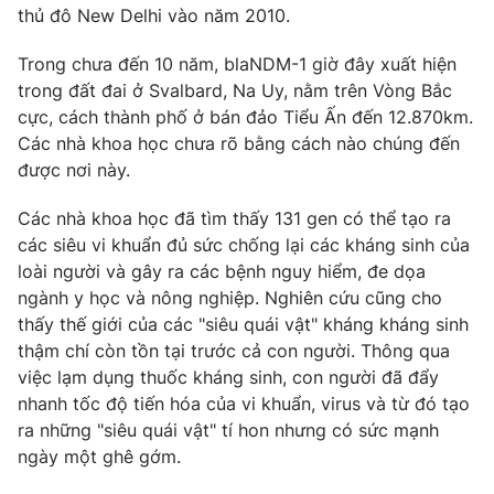
Phim VTV
thủ đô New Delhi vào năm 2010.
Giải trí
Hậu trường
Trong chưa đến 10 năm, blaNDM-1 giờ đây xuất hiện
Điện ảnh
Đời sống
trong đất đai ở Svalbard, Na Uy, nằm trên Vòng Bắc
Nhân vật
Âm nhạc
cực, cách thành phố ở bán đảo Tiểu Ấn đến 12.870km.
Du lịch
Khán giả
Các nhà khoa học chưa rõ bằng cách nào chúng đến
Giáo dục
Sao
được nơi này.
Làm đẹp
Giải sao mai
Tuyển sinh
Công nghệ
Các nhà khoa học đã tìm thấy 131 gen có thể tạo ra
Chất lượng cuộc sống
Học trực tuyến
các siêu vi khuẩn đủ sức chống lại các kháng sinh của
Hitech Công nghệ tương lai
loài người và gây ra các bệnh nguy hiểm, đe dọa
Giao lưu trực tuyến
ngành y học và nông nghiệp. Nghiên cứu cũng cho
Sản phẩm
thấy thế giới của các "siêu quái vật" kháng kháng sinh
Lịch phát sóng
Thị trường
thậm chí còn tồn tại trước cả con người. Thông qua
việc lạm dụng thuốc kháng sinh, con người đã đẩy
Tư vấn
nhanh tốc độ tiến hóa của vi khuẩn, virus và từ đó tạo
Chuyên mục khác
ra những "siêu quái vật" tí hon nhưng có sức mạnh
ngày một ghê gớm.
Emagazine
Podcast