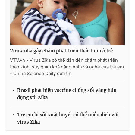
Photo
Infographic
Video
Shorts video
VTV Money
VTV Thể thao
Virus zika gây chậm phát triển thần kinh ở trẻ
VTV.vn - Virus Zika có thể dẫn đến chậm phát triển
VTV Sức khoẻ
Bất động sản
thần kinh, suy giảm khả năng nhìn và nghe của trẻ em
- China Science Daily đưa tin.
Thị trường 24h
Tấm lòng Việt
Brazil phát hiện vaccine chống sốt vàng hữu
VTV4
Vươn mình bằng AI
dụng với Zika
VTV9
VTV8
Trẻ em bị sốt xuất huyết có thể miễn dịch với
virus Zika
Liên hệ tòa soạn
English