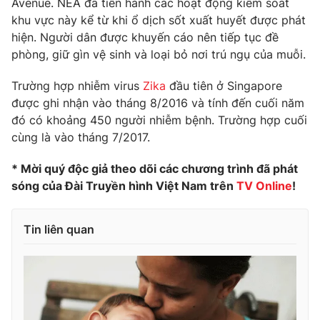
Avenue. NEA đã tiến hành các hoạt động kiểm soát
Phim VTV
Giải trí
khu vực này kể từ khi ổ dịch sốt xuất huyết được phát
Hậu trường
hiện. Người dân được khuyến cáo nên tiếp tục đề
Điện ảnh
phòng, giữ gìn vệ sinh và loại bỏ nơi trú ngụ của muỗi.
Đời sống
Nhân vật
Âm nhạc
Trường hợp nhiễm virus
Zika
đầu tiên ở Singapore
Du lịch
Khán giả
Giáo dục
Sao
được ghi nhận vào tháng 8/2016 và tính đến cuối năm
Làm đẹp
Giải sao mai
đó có khoảng 450 người nhiễm bệnh. Trường hợp cuối
Tuyển sinh
cùng là vào tháng 7/2017.
Công nghệ
Chất lượng cuộc sống
Học trực tuyến
* Mời quý độc giả theo dõi các chương trình đã phát
Hitech Công nghệ tương lai
Giao lưu trực tuyến
sóng của Đài Truyền hình Việt Nam trên
TV Online
!
Sản phẩm
Lịch phát sóng
Thị trường
Tin liên quan
Tư vấn
Chuyên mục khác
Emagazine
Podcast