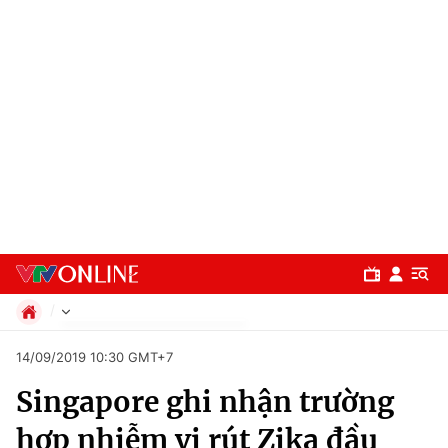
Chính trị
14/09/2019 10:30 GMT+7
Xã hội
Singapore ghi nhận trường
Pháp luật
Chuyên mục
Kinh tế
hợp nhiễm vi rút Zika đầu
Thể thao