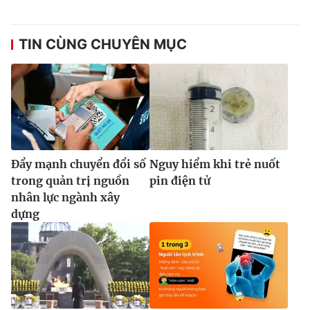
Ðiện thoại Thời báo VTV:
024.66 897 897
Email:
toasoan@vtv.vn
TIN CÙNG CHUYÊN MỤC
Liên hệ quảng cáo:
024-7300.7108
Đẩy mạnh chuyển đổi số
Nguy hiểm khi trẻ nuốt
trong quản trị nguồn
pin điện tử
nhân lực ngành xây
dựng
® Cấm sao chép dưới mọi hình thức nếu không có sự chấp
thuận bằng văn bản. Ghi rõ nguồn VTV.vn khi phát hành lại
thông tin từ website này.