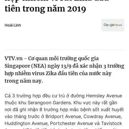
Chính trị
tiên trong năm 2019
Truyền hình
Văn hóa - Giải trí
Xã hội
Y tế
Hoài Linh
Đời sống
Pháp luật
Công nghệ
Giáo dục
Y tế
VTV.vn - Cơ quan môi trường quốc gia
Singapore (NEA) ngày 13/9 đã xác nhận 3 trường
Thế giới
hợp nhiễm virus Zika đầu tiên của nước này
Tin tức
trong năm nay.
Kinh tế
Thế giới đó đây
Cả 3 trường hợp đều cư trú ở đường Hemsley Avenue
Tài chính
Dữ liệu và đời sống
thuộc khu Serangoon Gardens. Khu vực này rất gần
Câu chuyện quốc tế
Thị trường
nơi đã ghi nhận 8 trường hợp mắc bệnh sốt xuất huyết
vào tháng trước ở Bridport Avenue, Cowdray Avenue,
Truyền hình
Góc doanh nghiệp
Huddington Avenue, Portchester Avenue và Tavistock