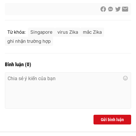
THỜI BÁO VTV
Từ khóa:
Singapore
virus Zika
mắc Zika
ghi nhận trường hợp
Theo dõi báo trên
Bình luận
(
0
)
Cơ quan chủ quản:
Đài Truyền hình Việt Nam
Cơ quan báo chí:
Thời báo VTV
Giấy phép hoạt động báo in và báo điện tử số 483/GP-BTTTT
cấp ngày 29/12/2023
Tổng Biên tập:
Vũ Thanh Thủy
Phó Tổng Biên tập:
Nguyễn Thị Mỹ Hạnh, Phạm Quốc Thắng,
Gửi bình luận
Nguyễn Trọng Ninh
Tổng đài VTV:
024.38 355 931 - 024.38 355 932