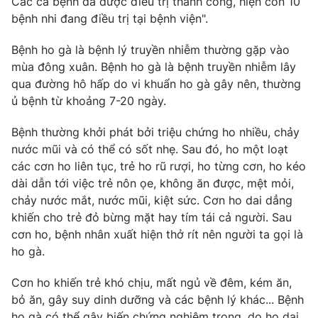
Các ca bệnh đã được điều trị thành công, hiện còn 10
bệnh nhi đang điều trị tại bệnh viện".
Photo
Infographic
Bệnh ho gà là bệnh lý truyền nhiễm thường gặp vào
Video
Shorts video
mùa đông xuân. Bệnh ho gà là bệnh truyền nhiễm lây
qua đường hô hấp do vi khuẩn ho gà gây nên, thường
ủ bệnh từ khoảng 7-20 ngày.
VTV Money
VTV Thể thao
Bệnh thường khởi phát bởi triệu chứng ho nhiều, chảy
VTV Sức khoẻ
Bất động sản
nước mũi và có thể có sốt nhẹ. Sau đó, ho một loạt
các cơn ho liên tục, trẻ ho rũ rượi, ho từng cơn, ho kéo
dài dẫn tới việc trẻ nôn ọe, không ăn được, mệt mỏi,
Thị trường 24h
Tấm lòng Việt
chảy nước mắt, nước mũi, kiệt sức. Cơn ho dai dẳng
khiến cho trẻ đỏ bừng mặt hay tím tái cả người. Sau
VTV4
Vươn mình bằng AI
cơn ho, bệnh nhân xuất hiện thở rít nên người ta gọi là
ho gà.
VTV9
VTV8
Cơn ho khiến trẻ khó chịu, mất ngủ về đêm, kém ăn,
bỏ ăn, gây suy dinh dưỡng và các bệnh lý khác... Bệnh
Liên hệ tòa soạn
English
ho gà có thể gây biến chứng nghiêm trọng, do ho dai