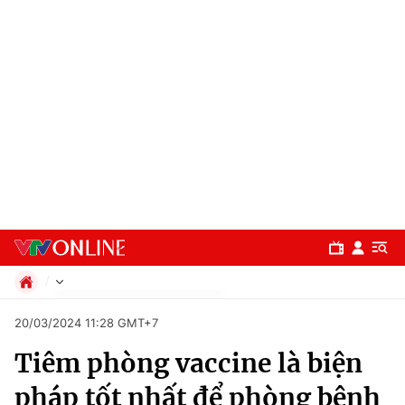
Chính trị
20/03/2024 11:28 GMT+7
Xã hội
Tiêm phòng vaccine là biện
Pháp luật
Chuyên mục
Kinh tế
pháp tốt nhất để phòng bệnh
Thể thao