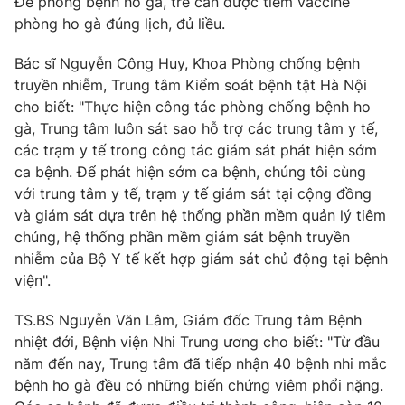
Để phòng bệnh ho gà, trẻ cần được tiêm vaccine
Phim VTV
Giải trí
phòng ho gà đúng lịch, đủ liều.
Hậu trường
Điện ảnh
Bác sĩ Nguyễn Công Huy, Khoa Phòng chống bệnh
Đời sống
Nhân vật
truyền nhiễm, Trung tâm Kiểm soát bệnh tật Hà Nội
Âm nhạc
cho biết: "Thực hiện công tác phòng chống bệnh ho
Du lịch
Khán giả
Giáo dục
gà, Trung tâm luôn sát sao hỗ trợ các trung tâm y tế,
Sao
Làm đẹp
Giải sao mai
các trạm y tế trong công tác giám sát phát hiện sớm
Tuyển sinh
ca bệnh. Để phát hiện sớm ca bệnh, chúng tôi cùng
Công nghệ
Chất lượng cuộc sống
với trung tâm y tế, trạm y tế giám sát tại cộng đồng
Học trực tuyến
Hitech Công nghệ tương lai
và giám sát dựa trên hệ thống phần mềm quản lý tiêm
Giao lưu trực tuyến
chủng, hệ thống phần mềm giám sát bệnh truyền
Sản phẩm
nhiễm của Bộ Y tế kết hợp giám sát chủ động tại bệnh
viện".
Lịch phát sóng
Thị trường
TS.BS Nguyễn Văn Lâm, Giám đốc Trung tâm Bệnh
Tư vấn
nhiệt đới, Bệnh viện Nhi Trung ương cho biết: "Từ đầu
Chuyên mục khác
năm đến nay, Trung tâm đã tiếp nhận 40 bệnh nhi mắc
Emagazine
Podcast
bệnh ho gà đều có những biến chứng viêm phổi nặng.