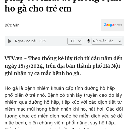
Chính trị
ho gà cho trẻ em
Truyền hình
Văn hóa - Giải trí
Xã hội
Y tế
Đức Vân
Đời sống
Pháp luật
Công nghệ
Nghe đọc bài
3:39
Giáo dục
Y tế
VTV.vn - Theo thống kê lũy tích từ đầu năm đến
ngày 18/3/2024, trên địa bàn thành phố Hà Nội
Thế giới
ghi nhận 17 ca mắc bệnh ho gà.
Tin tức
Kinh tế
Ho gà là bệnh nhiễm khuẩn cấp tính đường hô hấp
Thế giới đó đây
phổ biến ở trẻ nhỏ. Bệnh có tính lây truyền cao do lây
Tài chính
Dữ liệu và đời sống
nhiễm qua đường hô hấp, tiếp xúc với các dịch tiết từ
Câu chuyện quốc tế
Thị trường
niêm mạc mũi họng bệnh nhân khi ho, hắt hơi. Các đối
tượng chưa có miễn dịch hoặc hệ miễn dịch yếu sẽ dễ
Truyền hình
Góc doanh nghiệp
mắc bệnh, biến chứng viêm phổi nặng, suy hô hấp...