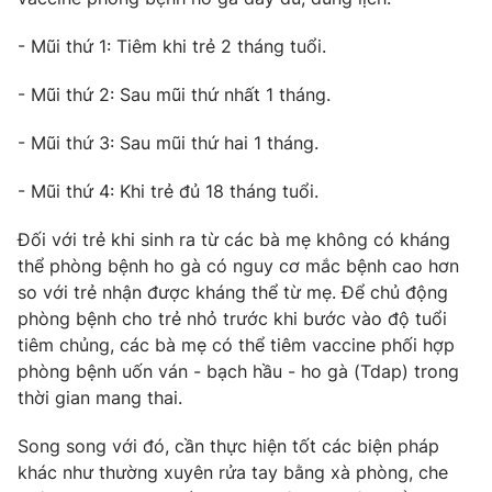
Email:
toasoan@vtv.vn
Liên hệ quảng cáo:
024-7300.7108
- Mũi thứ 1: Tiêm khi trẻ 2 tháng tuổi.
- Mũi thứ 2: Sau mũi thứ nhất 1 tháng.
- Mũi thứ 3: Sau mũi thứ hai 1 tháng.
- Mũi thứ 4: Khi trẻ đủ 18 tháng tuổi.
Đối với trẻ khi sinh ra từ các bà mẹ không có kháng
thể phòng bệnh ho gà có nguy cơ mắc bệnh cao hơn
so với trẻ nhận được kháng thể từ mẹ. Để chủ động
phòng bệnh cho trẻ nhỏ trước khi bước vào độ tuổi
® Cấm sao chép dưới mọi hình thức nếu không có sự chấp
tiêm chủng, các bà mẹ có thể tiêm vaccine phối hợp
thuận bằng văn bản. Ghi rõ nguồn VTV.vn khi phát hành lại
phòng bệnh uốn ván - bạch hầu - ho gà (Tdap) trong
thông tin từ website này.
thời gian mang thai.
Song song với đó, cần thực hiện tốt các biện pháp
khác như thường xuyên rửa tay bằng xà phòng, che