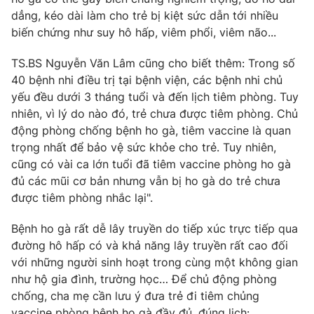
dẳng, kéo dài làm cho trẻ bị kiệt sức dẫn tới nhiều
biến chứng như suy hô hấp, viêm phổi, viêm não...
TS.BS Nguyễn Văn Lâm cũng cho biết thêm: Trong số
THỜI BÁO VTV
40 bệnh nhi điều trị tại bệnh viện, các bệnh nhi chủ
yếu đều dưới 3 tháng tuổi và đến lịch tiêm phòng. Tuy
Theo dõi báo trên
nhiên, vì lý do nào đó, trẻ chưa được tiêm phòng. Chủ
động phòng chống bệnh ho gà, tiêm vaccine là quan
trọng nhất để bảo vệ sức khỏe cho trẻ. Tuy nhiên,
Cơ quan chủ quản:
Đài Truyền hình Việt Nam
cũng có vài ca lớn tuổi đã tiêm vaccine phòng ho gà
Cơ quan báo chí:
Thời báo VTV
đủ các mũi cơ bản nhưng vẫn bị ho gà do trẻ chưa
Giấy phép hoạt động báo in và báo điện tử số 483/GP-BTTTT
được tiêm phòng nhắc lại".
cấp ngày 29/12/2023
Tổng Biên tập:
Vũ Thanh Thủy
Bệnh ho gà rất dễ lây truyền do tiếp xúc trực tiếp qua
Phó Tổng Biên tập:
Nguyễn Thị Mỹ Hạnh, Phạm Quốc Thắng,
đường hô hấp có và khả năng lây truyền rất cao đối
Nguyễn Trọng Ninh
với những người sinh hoạt trong cùng một không gian
Tổng đài VTV:
024.38 355 931 - 024.38 355 932
như hộ gia đình, trường học… Để chủ động phòng
chống, cha mẹ cần lưu ý đưa trẻ đi tiêm chủng
Ðiện thoại Thời báo VTV:
024.66 897 897
vaccine phòng bệnh ho gà đầy đủ, đúng lịch: