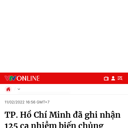
Chính trị
11/02/2022 16:56 GMT+7
Xã hội
TP. Hồ Chí Minh đã ghi nhận
Pháp luật
Chuyên mục
Kinh tế
125 ca nhiễm biến chủng
Thể thao