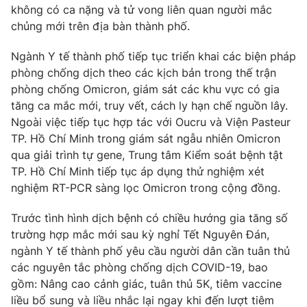
không có ca nặng và tử vong liên quan người mắc
chủng mới trên địa bàn thành phố.
Ngành Y tế thành phố tiếp tục triển khai các biện pháp
THỜI BÁO VTV
phòng chống dịch theo các kịch bản trong thế trận
phòng chống Omicron, giám sát các khu vực có gia
tăng ca mắc mới, truy vết, cách ly hạn chế nguồn lây.
Ngoài việc tiếp tục hợp tác với Oucru và Viện Pasteur
Theo dõi báo trên
TP. Hồ Chí Minh trong giám sát ngẫu nhiên Omicron
qua giải trình tự gene, Trung tâm Kiểm soát bệnh tật
TP. Hồ Chí Minh tiếp tục áp dụng thử nghiệm xét
Cơ quan chủ quản:
Đài Truyền hình Việt Nam
nghiệm RT-PCR sàng lọc Omicron trong cộng đồng.
Cơ quan báo chí:
Thời báo VTV
Giấy phép hoạt động báo in và báo điện tử số 483/GP-BTTTT
Trước tình hình dịch bệnh có chiều hướng gia tăng số
cấp ngày 29/12/2023
trường hợp mắc mới sau kỳ nghỉ Tết Nguyên Đán,
Tổng Biên tập:
Vũ Thanh Thủy
ngành Y tế thành phố yêu cầu người dân cần tuân thủ
Phó Tổng Biên tập:
Nguyễn Thị Mỹ Hạnh, Phạm Quốc Thắng,
các nguyên tắc phòng chống dịch COVID-19, bao
Nguyễn Trọng Ninh
gồm: Nâng cao cảnh giác, tuân thủ 5K, tiêm vaccine
Tổng đài VTV:
024.38 355 931 - 024.38 355 932
liều bổ sung và liều nhắc lại ngay khi đến lượt tiêm