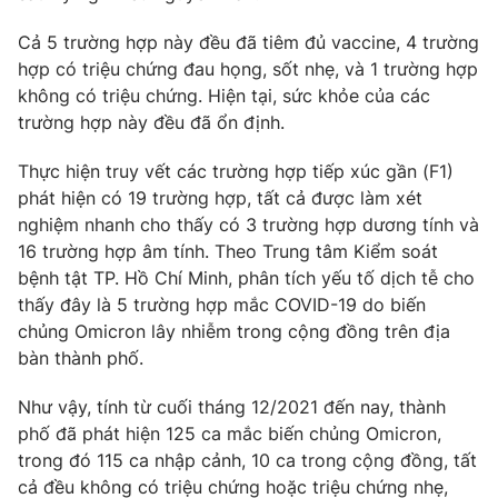
Photo
Infographic
Cả 5 trường hợp này đều đã tiêm đủ vaccine, 4 trường
hợp có triệu chứng đau họng, sốt nhẹ, và 1 trường hợp
không có triệu chứng. Hiện tại, sức khỏe của các
Video
Shorts video
trường hợp này đều đã ổn định.
VTV Money
VTV Thể thao
Thực hiện truy vết các trường hợp tiếp xúc gần (F1)
phát hiện có 19 trường hợp, tất cả được làm xét
nghiệm nhanh cho thấy có 3 trường hợp dương tính và
VTV Sức khoẻ
Bất động sản
16 trường hợp âm tính. Theo Trung tâm Kiểm soát
bệnh tật TP. Hồ Chí Minh, phân tích yếu tố dịch tễ cho
Thị trường 24h
Tấm lòng Việt
thấy đây là 5 trường hợp mắc COVID-19 do biến
chủng Omicron lây nhiễm trong cộng đồng trên địa
VTV4
bàn thành phố.
Vươn mình bằng AI
Như vậy, tính từ cuối tháng 12/2021 đến nay, thành
VTV9
VTV8
phố đã phát hiện 125 ca mắc biến chủng Omicron,
trong đó 115 ca nhập cảnh, 10 ca trong cộng đồng, tất
Liên hệ tòa soạn
cả đều không có triệu chứng hoặc triệu chứng nhẹ,
English