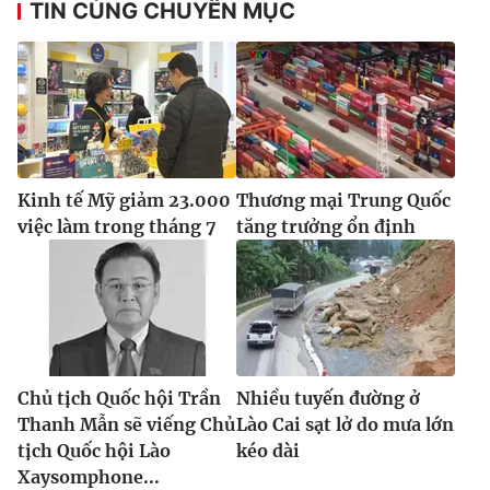
TIN CÙNG CHUYÊN MỤC
Kinh tế Mỹ giảm 23.000
Thương mại Trung Quốc
việc làm trong tháng 7
tăng trưởng ổn định
Chủ tịch Quốc hội Trần
Nhiều tuyến đường ở
Thanh Mẫn sẽ viếng Chủ
Lào Cai sạt lở do mưa lớn
tịch Quốc hội Lào
kéo dài
Xaysomphone...