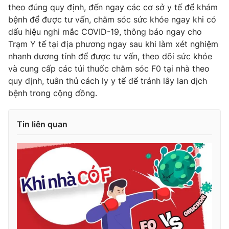
Ðiện thoại Thời báo VTV:
024.66 897 897
theo đúng quy định, đến ngay các cơ sở y tế để khám
bệnh để được tư vấn, chăm sóc sức khỏe ngay khi có
Email:
toasoan@vtv.vn
dấu hiệu nghi mắc COVID-19, thông báo ngay cho
Liên hệ quảng cáo:
024-7300.7108
Trạm Y tế tại địa phương ngay sau khi làm xét nghiệm
nhanh dương tính để được tư vấn, theo dõi sức khỏe
và cung cấp các túi thuốc chăm sóc F0 tại nhà theo
quy định, tuân thủ cách ly y tế để tránh lây lan dịch
bệnh trong cộng đồng.
Tin liên quan
® Cấm sao chép dưới mọi hình thức nếu không có sự chấp
thuận bằng văn bản. Ghi rõ nguồn VTV.vn khi phát hành lại
thông tin từ website này.