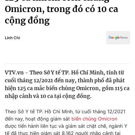
Chính trị
Omicron, trong đó có 10 ca
Truyền hình
Văn hóa - Giải trí
cộng đồng
Xã hội
Y tế
Đời sống
Pháp luật
Linh Chi
Công nghệ
Giáo dục
Y tế
Thế giới
VTV.vn - Theo Sở Y tế TP. Hồ Chí Minh, tính từ
cuối tháng 12/2021 đến nay, thành phố đã phát
Tin tức
hiện 125 ca mắc biến chủng Omicron, gồm 115 ca
Kinh tế
nhập cảnh và 10 ca tại cộng đồng.
Thế giới đó đây
Tài chính
Dữ liệu và đời sống
Câu chuyện quốc tế
Theo Sở Y tế TP. Hồ Chí Minh, từ cuối tháng 12/2021
Thị trường
đến nay, hoạt động giám sát
biến chủng Omicron
Truyền hình
Góc doanh nghiệp
được tiến hành liên tục và giám sát chặt chẽ, ngành Y
tế đã thực hiện giám sát 8.162 người nhập cảnh tại