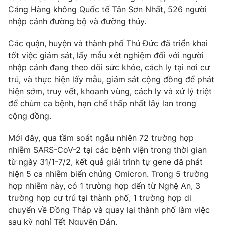
Phim VTV
Cảng Hàng không Quốc tế Tân Sơn Nhất, 526 người
Giải trí
nhập cảnh đường bộ và đường thủy.
Hậu trường
Điện ảnh
Đời sống
Nhân vật
Các quận, huyện và thành phố Thủ Đức đã triển khai
Âm nhạc
tốt việc giám sát, lấy mẫu xét nghiệm đối với người
Du lịch
Khán giả
nhập cảnh đang theo dõi sức khỏe, cách ly tại nơi cư
Giáo dục
Sao
trú, và thực hiện lấy mẫu, giám sát cộng đồng để phát
Làm đẹp
Giải sao mai
Tuyển sinh
hiện sớm, truy vết, khoanh vùng, cách ly và xử lý triệt
Công nghệ
Chất lượng cuộc sống
để chùm ca bệnh, hạn chế thấp nhất lây lan trong
Học trực tuyến
cộng đồng.
Hitech Công nghệ tương lai
Giao lưu trực tuyến
Mới đây, qua tầm soát ngẫu nhiên 72 trường hợp
Sản phẩm
nhiễm SARS-CoV-2 tại các bệnh viện trong thời gian
Lịch phát sóng
Thị trường
từ ngày 31/1-7/2, kết quả giải trình tự gene đã phát
hiện 5 ca nhiễm biến chủng Omicron. Trong 5 trường
Tư vấn
hợp nhiễm này, có 1 trường hợp đến từ Nghệ An, 3
Chuyên mục khác
trường hợp cư trú tại thành phố, 1 trường hợp di
chuyển về Đồng Tháp và quay lại thành phố làm việc
Emagazine
Podcast
sau kỳ nghỉ Tết Nguyên Đán.