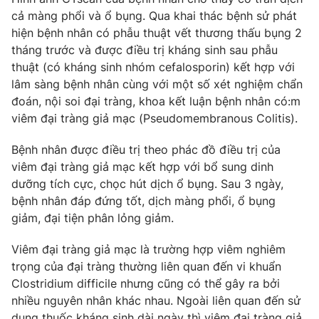
Phim VTV
Giải trí
cả màng phổi và ổ bụng. Qua khai thác bệnh sử phát
Hậu trường
hiện bệnh nhân có phẫu thuật vết thương thấu bụng 2
Điện ảnh
tháng trước và được điều trị kháng sinh sau phẫu
Đời sống
Nhân vật
thuật (có kháng sinh nhóm cefalosporin) kết hợp với
Âm nhạc
lâm sàng bệnh nhân cùng với một số xét nghiệm chẩn
Du lịch
Khán giả
Giáo dục
đoán, nội soi đại tràng, khoa kết luận bệnh nhân có:m
Sao
Làm đẹp
Giải sao mai
viêm đại tràng giả mạc (Pseudomembranous Colitis).
Tuyển sinh
Công nghệ
Chất lượng cuộc sống
Bệnh nhân được điều trị theo phác đồ điều trị của
Học trực tuyến
viêm đại tràng giả mạc kết hợp với bổ sung dinh
Hitech Công nghệ tương lai
Giao lưu trực tuyến
dưỡng tích cực, chọc hút dịch ổ bụng. Sau 3 ngày,
Sản phẩm
bệnh nhân đáp đứng tốt, dịch màng phổi, ổ bụng
giảm, đại tiện phân lỏng giảm.
Lịch phát sóng
Thị trường
Viêm đại tràng giả mạc là trường hợp viêm nghiêm
Tư vấn
trọng của đại tràng thường liên quan đến vi khuẩn
Chuyên mục khác
Clostridium difficile nhưng cũng có thể gây ra bởi
Emagazine
nhiều nguyên nhân khác nhau. Ngoài liên quan đến sử
Podcast
dụng thuốc kháng sinh dài ngày thì viêm đại tràng giả