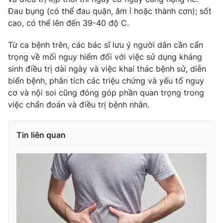
Đau bụng (có thể đau quặn, âm ỉ hoặc thành cơn); sốt
cao, có thể lên đến 39-40 độ C.
Từ ca bệnh trên, các bác sĩ lưu ý người dân cần cẩn
THỜI BÁO VTV
trọng về mối nguy hiểm đối với việc sử dụng kháng
sinh điều trị dài ngày và việc khai thác bệnh sử, diễn
biến bệnh, phân tích các triệu chứng và yếu tố nguy
cơ và nội soi cũng đóng góp phần quan trọng trong
Theo dõi báo trên
việc chẩn đoán và điều trị bệnh nhân.
Cơ quan chủ quản:
Đài Truyền hình Việt Nam
Tin liên quan
Cơ quan báo chí:
Thời báo VTV
Giấy phép hoạt động báo in và báo điện tử số 483/GP-BTTTT
cấp ngày 29/12/2023
Tổng Biên tập:
Vũ Thanh Thủy
Phó Tổng Biên tập:
Nguyễn Thị Mỹ Hạnh, Phạm Quốc Thắng,
Nguyễn Trọng Ninh
Tổng đài VTV:
024.38 355 931 - 024.38 355 932