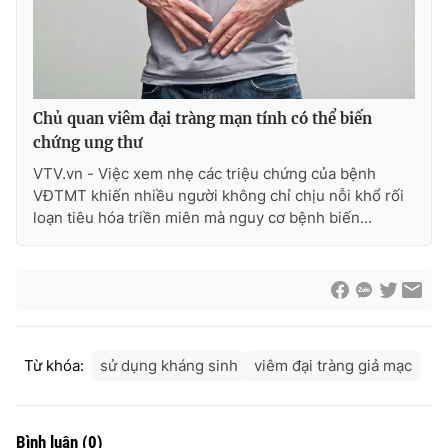
Ðiện thoại Thời báo VTV:
024.66 897 897
Email:
toasoan@vtv.vn
Liên hệ quảng cáo:
024-7300.7108
Chủ quan viêm đại tràng mạn tính có thể biến
chứng ung thư
VTV.vn - Việc xem nhẹ các triệu chứng của bệnh
VÐTMT khiến nhiều người không chỉ chịu nỗi khổ rối
loạn tiêu hóa triền miên mà nguy cơ bệnh biến...
® Cấm sao chép dưới mọi hình thức nếu không có sự chấp
Từ khóa:
sử dụng kháng sinh
viêm đại tràng giả mạc
thuận bằng văn bản. Ghi rõ nguồn VTV.vn khi phát hành lại
thông tin từ website này.
Bình luận
(
0
)