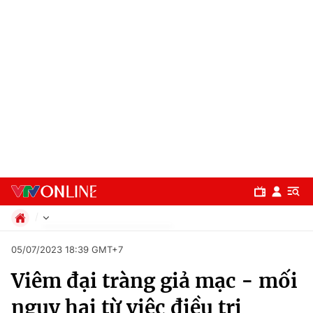
Chính trị
05/07/2023 18:39 GMT+7
Xã hội
Viêm đại tràng giả mạc - mối
Pháp luật
Chuyên mục
Kinh tế
nguy hại từ việc điều trị
Thể thao