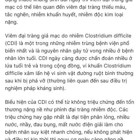
mạc có thể liên quan đến viêm đại tràng thiếu máu,
Photo
Infographic
tắc nghẽn, nhiễm khuẩn huyết, nhiễm độc kim loại
nặng.
Video
Shorts video
Viêm đại tràng giả mạc do nhiễm Clostridium difficile
(CDI) là một trong những nhiễm trùng bệnh viện phổ
VTV Money
VTV Thể thao
biến nhất và là nguyên nhân gây tử vong nhiều ở bệnh
nhân lớn tuổi. CDI ngày càng được chẩn đoán nhiều ở
VTV Sức khoẻ
Bất động sản
lứa tuổi trẻ và trong cộng đồng, vi khuẩn Clostridium
difficile xâm lấn hệ vi sinh vật đường ruột bình thường
sau khi bị phá vỡ (thường liên quan đến sau điều trị
Thị trường 24h
Tấm lòng Việt
nghiệm pháp kháng sinh).
VTV4
Vươn mình bằng AI
Biểu hiện của CDI có thể từ không triệu chứng đến tổn
thương nặng nề như phình đại tràng nhiễm độc. Các
triệu chứng hay gặp nhất là đại tiện phân lỏng, nhiều
VTV9
VTV8
nước, nhầy, đau bụng, mất nước điện giải làm cho
bệnh nhân suy kiệt nhanh chóng, nếu không phát hiện
Liên hệ tòa soạn
English
và điều trị kịp thời thì nguy cơ ngày càng nặng nề.