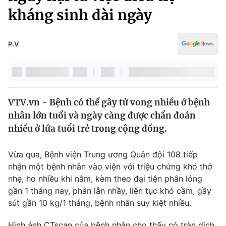
Chính trị
kháng sinh dài ngày
Truyền hình
Văn hóa - Giải trí
Xã hội
Y tế
P.V
Đời sống
Pháp luật
Công nghệ
Giáo dục
Y tế
VTV.vn - Bệnh có thể gây tử vong nhiều ở bệnh
nhân lớn tuổi và ngày càng được chẩn đoán
Thế giới
nhiều ở lứa tuổi trẻ trong cộng đồng.
Tin tức
Kinh tế
Vừa qua, Bệnh viện Trung ương Quân đội 108 tiếp
Thế giới đó đây
nhận một bệnh nhân vào viện với triệu chứng khó thở
Tài chính
Dữ liệu và đời sống
nhẹ, ho nhiều khi nằm, kèm theo đại tiện phân lỏng
Câu chuyện quốc tế
Thị trường
gần 1 tháng nay, phân lẫn nhầy, liên tục khó cầm, gầy
sút gần 10 kg/1 tháng, bệnh nhân suy kiệt nhiều.
Truyền hình
Góc doanh nghiệp
Hình ảnh CTscan của bệnh nhân cho thấy có tràn dịch