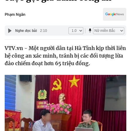
Chính trị
Truyền hình
Văn hóa - Giải trí
Phạm Ngân
Xã hội
Y tế
Đời sống
Nghe đọc bài
2:10
Pháp luật
Công nghệ
Giáo dục
VTV.vn - Một người dân tại Hà Tĩnh kịp thời liên
Y tế
hệ công an xác minh, tránh bị các đối tượng lừa
đảo chiếm đoạt hơn 65 triệu đồng.
Thế giới
Tin tức
Kinh tế
Thế giới đó đây
Tài chính
Dữ liệu và đời sống
Câu chuyện quốc tế
Thị trường
Truyền hình
Góc doanh nghiệp