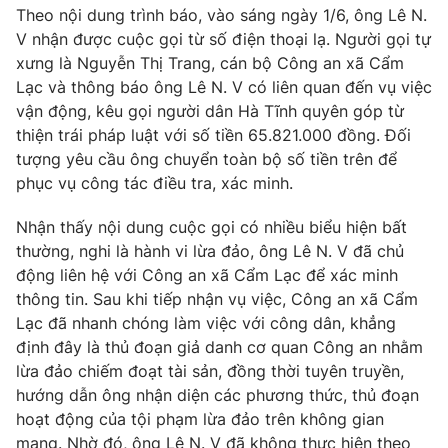
Theo nội dung trình báo, vào sáng ngày 1/6, ông Lê N.
Photo
Infographic
V nhận được cuộc gọi từ số điện thoại lạ. Người gọi tự
xưng là Nguyễn Thị Trang, cán bộ Công an xã Cẩm
Lạc và thông báo ông Lê N. V có liên quan đến vụ việc
Video
Shorts video
vận động, kêu gọi người dân Hà Tĩnh quyên góp từ
thiện trái pháp luật với số tiền 65.821.000 đồng. Đối
VTV Money
VTV Thể thao
tượng yêu cầu ông chuyển toàn bộ số tiền trên để
phục vụ công tác điều tra, xác minh.
VTV Sức khoẻ
Bất động sản
Nhận thấy nội dung cuộc gọi có nhiều biểu hiện bất
thường, nghi là hành vi lừa đảo, ông Lê N. V đã chủ
Thị trường 24h
Tấm lòng Việt
động liên hệ với Công an xã Cẩm Lạc để xác minh
thông tin. Sau khi tiếp nhận vụ việc, Công an xã Cẩm
VTV4
Vươn mình bằng AI
Lạc đã nhanh chóng làm việc với công dân, khẳng
định đây là thủ đoạn giả danh cơ quan Công an nhằm
lừa đảo chiếm đoạt tài sản, đồng thời tuyên truyền,
VTV9
VTV8
hướng dẫn ông nhận diện các phương thức, thủ đoạn
hoạt động của tội phạm lừa đảo trên không gian
Liên hệ tòa soạn
English
mạng. Nhờ đó, ông Lê N. V đã không thực hiện theo