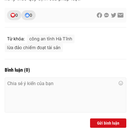
Ðiện thoại Thời báo VTV:
024.66 897 897
Email:
toasoan@vtv.vn
0
0
Liên hệ quảng cáo:
024-7300.7108
Từ khóa:
công an tỉnh Hà Tĩnh
lừa đảo chiếm đoạt tài sản
Bình luận
(
0
)
® Cấm sao chép dưới mọi hình thức nếu không có sự chấp
thuận bằng văn bản. Ghi rõ nguồn VTV.vn khi phát hành lại
thông tin từ website này.
Gửi bình luận