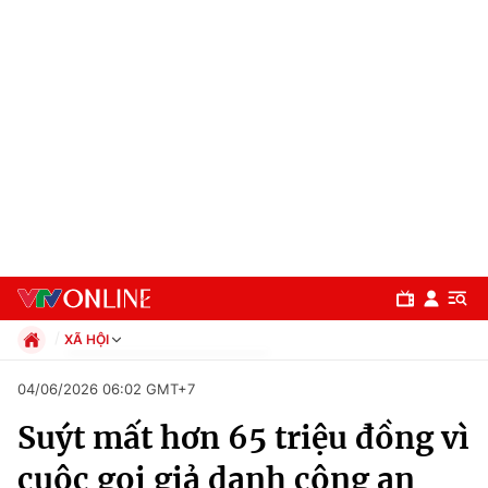
XÃ HỘI
Chính trị
04/06/2026 06:02 GMT+7
Xã hội
Suýt mất hơn 65 triệu đồng vì
Pháp luật
Chuyên mục
Kinh tế
cuộc gọi giả danh công an
Thể thao