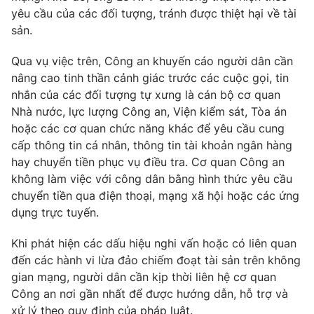
yêu cầu của các đối tượng, tránh được thiệt hại về tài
sản.
Qua vụ việc trên, Công an khuyến cáo người dân cần
THỜI BÁO VTV
nâng cao tinh thần cảnh giác trước các cuộc gọi, tin
nhắn của các đối tượng tự xưng là cán bộ cơ quan
Nhà nước, lực lượng Công an, Viện kiểm sát, Tòa án
hoặc các cơ quan chức năng khác để yêu cầu cung
Theo dõi báo trên
cấp thông tin cá nhân, thông tin tài khoản ngân hàng
hay chuyển tiền phục vụ điều tra. Cơ quan Công an
Cơ quan chủ quản:
Đài Truyền hình Việt Nam
không làm việc với công dân bằng hình thức yêu cầu
chuyển tiền qua điện thoại, mạng xã hội hoặc các ứng
Cơ quan báo chí:
Thời báo VTV
dụng trực tuyến.
Giấy phép hoạt động báo in và báo điện tử số 483/GP-BTTTT
cấp ngày 29/12/2023
Khi phát hiện các dấu hiệu nghi vấn hoặc có liên quan
Tổng Biên tập:
Vũ Thanh Thủy
đến các hành vi lừa đảo chiếm đoạt tài sản trên không
Phó Tổng Biên tập:
Nguyễn Thị Mỹ Hạnh, Phạm Quốc Thắng,
gian mạng, người dân cần kịp thời liên hệ cơ quan
Nguyễn Trọng Ninh
Công an nơi gần nhất để được hướng dẫn, hỗ trợ và
Tổng đài VTV:
024.38 355 931 - 024.38 355 932
xử lý theo quy định của pháp luật.