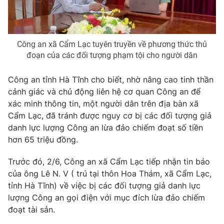
Phim VTV
Giải trí
Hậu trường
Điện ảnh
Đời sống
Nhân vật
Công an xã Cẩm Lạc tuyên truyền về phương thức thủ
Âm nhạc
đoạn của các đối tượng phạm tội cho người dân
Du lịch
Khán giả
Giáo dục
Sao
Công an tỉnh Hà Tĩnh cho biết, nhờ nâng cao tinh thần
Làm đẹp
Giải sao mai
Tuyển sinh
cảnh giác và chủ động liên hệ cơ quan Công an để
Công nghệ
Chất lượng cuộc sống
xác minh thông tin, một người dân trên địa bàn xã
Học trực tuyến
Cẩm Lạc, đã tránh được nguy cơ bị các đối tượng giả
Hitech Công nghệ tương lai
Giao lưu trực tuyến
danh lực lượng Công an lừa đảo chiếm đoạt số tiền
Sản phẩm
hơn 65 triệu đồng.
Lịch phát sóng
Thị trường
Trước đó, 2/6, Công an xã Cẩm Lạc tiếp nhận tin báo
của ông Lê N. V ( trú tại thôn Hoa Thám, xã Cẩm Lạc,
Tư vấn
tỉnh Hà Tĩnh) về việc bị các đối tượng giả danh lực
Chuyên mục khác
lượng Công an gọi điện với mục đích lừa đảo chiếm
đoạt tài sản.
Emagazine
Podcast