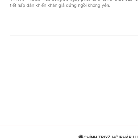
tiết hấp dẫn khiến khán giả đứng ngồi không yên.
Giải trí
Đời sống
Điện ảnh
Du lịch
Âm nhạc
Làm đẹp
Sao
Chất lượng cuộc sốn
CHÍNH TRỊ
XÃ HỘI
PHÁP L