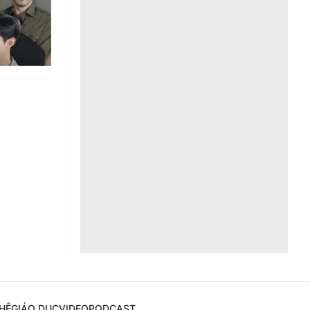
Liên hệ toà soạn
hệ tương lai
HỆ
GIÁO DỤC
VIDEO
PODCAST