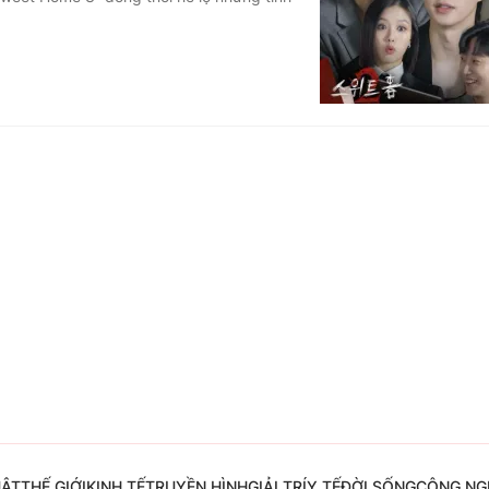
Góc ảnh
Giáo dục
Công nghệ
Tuyển sinh
Hitech Công ng
Học trực tuyến
Sản phẩm
g
Thị trường
Tư vấn
UẬT
THẾ GIỚI
KINH TẾ
TRUYỀN HÌNH
GIẢI TRÍ
Y TẾ
ĐỜI SỐNG
CÔNG NG