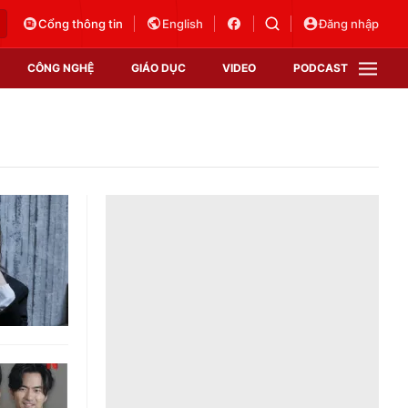
Cổng thông tin
English
Đăng nhập
CÔNG NGHỆ
GIÁO DỤC
VIDEO
PODCAST
VTV Money
VTV Thể thao
VTV Sức khoẻ
Bất động sản
Thị trường 24h
Tấm lòng Việt
Vươn mình bằng AI
VTV4
VTV8
VTV9
Lịch phát sóng
Giao lưu trực tuyến
Sự kiện