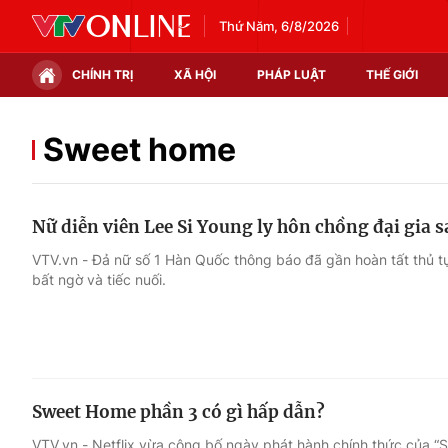
Thứ Năm, 6/8/2026
CHÍNH TRỊ
XÃ HỘI
PHÁP LUẬT
THẾ GIỚI
Chính trị
Xã hội
Sweet home
Thế giới
Kinh tế
Nữ diễn viên Lee Si Young ly hôn chồng đại gia
Tin tức
Tài chính
VTV.vn - Đả nữ số 1 Hàn Quốc thông báo đã gần hoàn tất thủ t
bất ngờ và tiếc nuối.
Thế giới đó đây
Thị trường
Câu chuyện quốc tế
Góc doanh nghiệp
Dữ liệu và đời sống
Sweet Home phần 3 có gì hấp dẫn?
VTV.vn - Netflix vừa công bố ngày phát hành chính thức của “