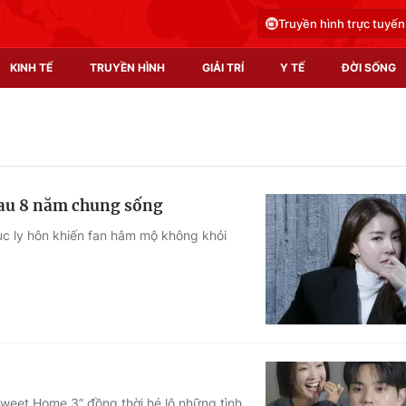
Truyền hình trực tuyến
KINH TẾ
TRUYỀN HÌNH
GIẢI TRÍ
Y TẾ
ĐỜI SỐNG
Pháp luật
Y tế
Truyền hình
Multimedia
 sau 8 năm chung sống
Phim VTV
Video
ục ly hôn khiến fan hâm mộ không khỏi
Hậu trường
Shorts video
Nhân vật
Podcast
Khán giả
EMagazine
Giải sao mai
Photo
Infographic
Sweet Home 3” đồng thời hé lộ những tình