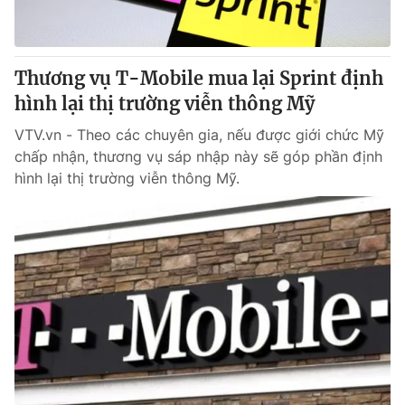
Thị trường 24h
Tấm lòng Việt
VTV4
Vươn mình bằng AI
Thương vụ T-Mobile mua lại Sprint định
hình lại thị trường viễn thông Mỹ
VTV9
VTV8
VTV.vn - Theo các chuyên gia, nếu được giới chức Mỹ
chấp nhận, thương vụ sáp nhập này sẽ góp phần định
Liên hệ tòa soạn
English
hình lại thị trường viễn thông Mỹ.
THỜI BÁO VTV
Theo dõi báo trên
Cơ quan chủ quản:
Đài Truyền hình Việt Nam
Cơ quan báo chí:
Thời báo VTV