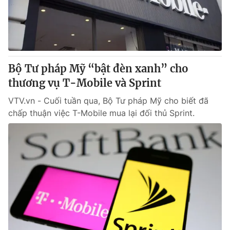
Giao lưu trực tuyến
Sản phẩm
Lịch phát sóng
Thị trường
Tư vấn
Bộ Tư pháp Mỹ “bật đèn xanh” cho
Chuyên mục khác
thương vụ T-Mobile và Sprint
Emagazine
Podcast
VTV.vn - Cuối tuần qua, Bộ Tư pháp Mỹ cho biết đã
chấp thuận việc T-Mobile mua lại đối thủ Sprint.
Photo
Infographic
Video
Shorts video
VTV Money
VTV Thể thao
VTV Sức khoẻ
Bất động sản