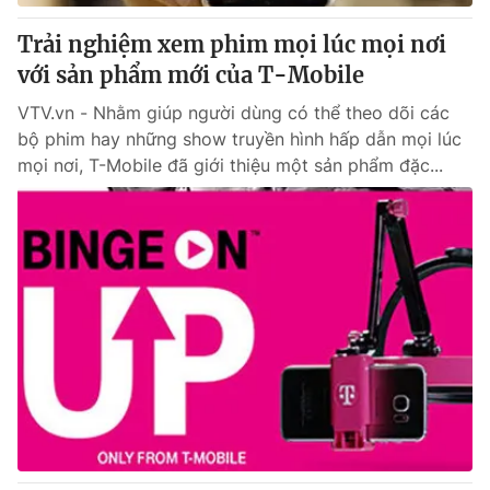
Trải nghiệm xem phim mọi lúc mọi nơi
® Cấm sao chép dưới mọi hình thức nếu không có sự chấp
với sản phẩm mới của T-Mobile
thuận bằng văn bản. Ghi rõ nguồn VTV.vn khi phát hành lại
thông tin từ website này.
VTV.vn - Nhằm giúp người dùng có thể theo dõi các
bộ phim hay những show truyền hình hấp dẫn mọi lúc
mọi nơi, T-Mobile đã giới thiệu một sản phẩm đặc...