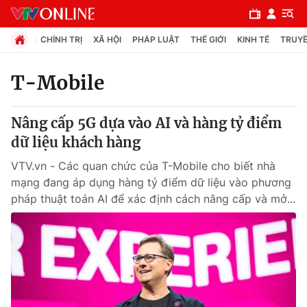
CHÍNH TRỊ
XÃ HỘI
PHÁP LUẬT
THẾ GIỚI
KINH TẾ
TRUYỀ
T-Mobile
Chuyên mục
Nâng cấp 5G dựa vào AI và hàng tỷ điểm
Chính trị
dữ liệu khách hàng
VTV.vn - Các quan chức của T-Mobile cho biết nhà
Xã hội
mạng đang áp dụng hàng tỷ điểm dữ liệu vào phương
pháp thuật toán AI để xác định cách nâng cấp và mở...
Pháp luật
Y tế
Thế giới