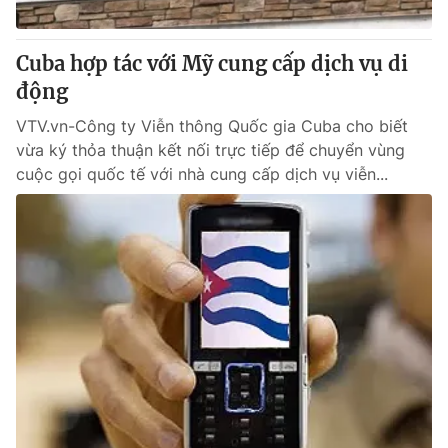
Giấy phép hoạt động báo in và báo điện tử số 483/GP-BTTTT
cấp ngày 29/12/2023
Cuba hợp tác với Mỹ cung cấp dịch vụ di
Tổng Biên tập:
Vũ Thanh Thủy
động
Phó Tổng Biên tập:
Nguyễn Thị Mỹ Hạnh, Phạm Quốc Thắng,
Nguyễn Trọng Ninh
VTV.vn-Công ty Viễn thông Quốc gia Cuba cho biết
Tổng đài VTV:
024.38 355 931 - 024.38 355 932
vừa ký thỏa thuận kết nối trực tiếp để chuyển vùng
Ðiện thoại Thời báo VTV:
024.66 897 897
cuộc gọi quốc tế với nhà cung cấp dịch vụ viễn...
Email:
toasoan@vtv.vn
Liên hệ quảng cáo:
024-7300.7108