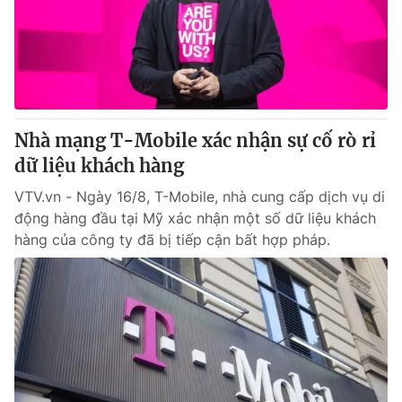
Tin tức
Kinh tế
Thế giới đó đây
Tài chính
Dữ liệu và đời sống
Câu chuyện quốc tế
Thị trường
Nhà mạng T-Mobile xác nhận sự cố rò rỉ
Truyền hình
Góc doanh nghiệp
dữ liệu khách hàng
Phim VTV
Giải trí
VTV.vn - Ngày 16/8, T-Mobile, nhà cung cấp dịch vụ di
Hậu trường
động hàng đầu tại Mỹ xác nhận một số dữ liệu khách
Điện ảnh
hàng của công ty đã bị tiếp cận bất hợp pháp.
Đời sống
Nhân vật
Âm nhạc
Du lịch
Khán giả
Giáo dục
Sao
Làm đẹp
Giải sao mai
Tuyển sinh
Công nghệ
Chất lượng cuộc sống
Học trực tuyến
Hitech Công nghệ tương lai