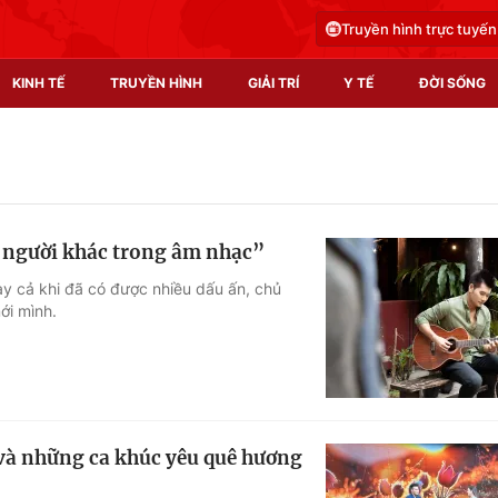
Truyền hình trực tuyến
KINH TẾ
TRUYỀN HÌNH
GIẢI TRÍ
Y TẾ
ĐỜI SỐNG
Pháp luật
Y tế
Truyền hình
Multimedia
 người khác trong âm nhạc”
Phim VTV
Video
y cả khi đã có được nhiều dấu ấn, chủ
ới mình.
Hậu trường
Shorts video
Nhân vật
Podcast
Khán giả
EMagazine
Giải sao mai
Photo
 và những ca khúc yêu quê hương
Infographic