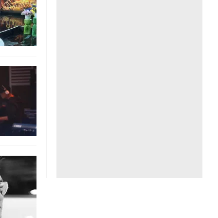
Liên hệ toà soạn
hệ tương lai