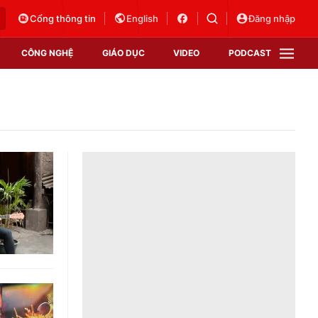
Cổng thông tin
English
Đăng nhập
CÔNG NGHỆ
GIÁO DỤC
VIDEO
PODCAST
VTV Money
VTV Thể thao
VTV Sức khoẻ
Bất động sản
Thị trường 24h
Tấm lòng Việt
Vươn mình bằng AI
VTV4
VTV8
VTV9
Lịch phát sóng
Giao lưu trực tuyến
Sự kiện