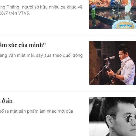
ang Thắng, người sở hữu nhiều ca khúc về
Góc ảnh
28/7 trên VTV5.
Giáo dục
Công nghệ
Tuyển sinh
Hitech Công ng
 cảm xúc của mình"
Học trực tuyến
Sản phẩm
ng vẫn miệt mài, say sưa theo đuổi dòng
g
Thị trường
Tư vấn
 ở ẩn
 bố ra mắt sản phẩm âm nhạc mới của