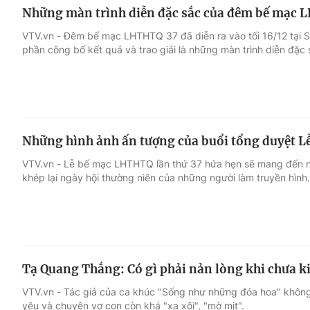
Những màn trình diễn đặc sắc của đêm bế mạc 
VTV.vn - Đêm bế mạc LHTHTQ 37 đã diễn ra vào tối 16/12 tại 
phần công bố kết quả và trao giải là những màn trình diễn đặc 
Những hình ảnh ấn tượng của buổi tổng duyệt L
VTV.vn - Lễ bế mạc LHTHTQ lần thứ 37 hứa hẹn sẽ mang đến n
khép lại ngày hội thường niên của những người làm truyền hình.
Tạ Quang Thắng: Có gì phải nản lòng khi chưa k
VTV.vn - Tác giả của ca khúc "Sống như những đóa hoa" không 
yêu và chuyện vợ con còn khá "xa xôi", "mờ mịt".