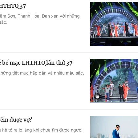
LHTHTQ 37
Sầm Sơn, Thanh Hóa. Đan xen với những
sắc.
ễ bế mạc LHTHTQ lần thứ 37
hững tiết mục hấp dẫn và nhiều màu sắc,
iếm được vợ?
hề tỏ ra lo lắng khi chưa tìm được người