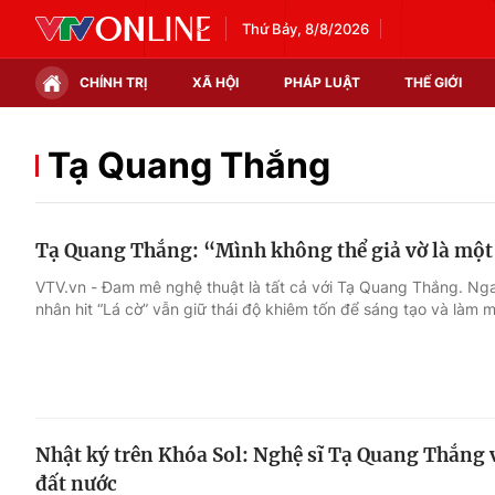
Thứ Bảy, 8/8/2026
CHÍNH TRỊ
XÃ HỘI
PHÁP LUẬT
THẾ GIỚI
Chính trị
Xã hội
Tạ Quang Thắng
Thế giới
Kinh tế
Tạ Quang Thắng: “Mình không thể giả vờ là một
Tin tức
Tài chính
VTV.vn - Đam mê nghệ thuật là tất cả với Tạ Quang Thắng. Nga
nhân hit “Lá cờ” vẫn giữ thái độ khiêm tốn để sáng tạo và làm m
Thế giới đó đây
Thị trường
Câu chuyện quốc tế
Góc doanh nghiệp
Dữ liệu và đời sống
Nhật ký trên Khóa Sol: Nghệ sĩ Tạ Quang Thắng
đất nước