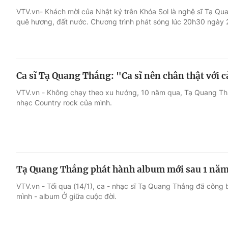
VTV.vn- Khách mời của Nhật ký trên Khóa Sol là nghệ sĩ Tạ Qu
quê hương, đất nước. Chương trình phát sóng lúc 20h30 ngày 
Giải trí
Đời sống
Điện ảnh
Du lịch
Ca sĩ Tạ Quang Thắng: "Ca sĩ nên chân thật với
Âm nhạc
Làm đẹp
VTV.vn - Không chạy theo xu hướng, 10 năm qua, Tạ Quang Thắ
nhạc Country rock của mình.
Sao
Chất lượng cuộc sốn
Tạ Quang Thắng phát hành album mới sau 1 năm
VTV.vn - Tối qua (14/1), ca - nhạc sĩ Tạ Quang Thắng đã công
mình - album Ở giữa cuộc đời.