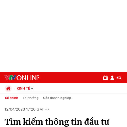
KINH TẾ
Chính trị
Tài chính
Thị trường
Góc doanh nghiệp
Xã hội
12/04/2023 17:26 GMT+7
Pháp luật
Chuyên mục
Kinh tế
Tìm kiếm thông tin đầu tư
Thể thao