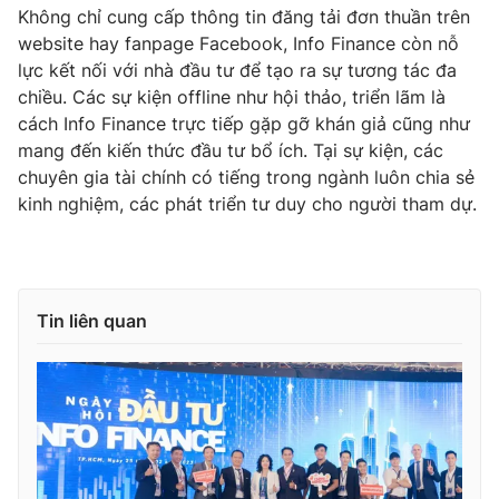
Ðiện thoại Thời báo VTV:
024.66 897 897
Không chỉ cung cấp thông tin đăng tải đơn thuần trên
website hay fanpage Facebook, Info Finance còn nỗ
Email:
toasoan@vtv.vn
lực kết nối với nhà đầu tư để tạo ra sự tương tác đa
Liên hệ quảng cáo:
024-7300.7108
chiều. Các sự kiện offline như hội thảo, triển lãm là
cách Info Finance trực tiếp gặp gỡ khán giả cũng như
mang đến kiến thức đầu tư bổ ích. Tại sự kiện, các
chuyên gia tài chính có tiếng trong ngành luôn chia sẻ
kinh nghiệm, các phát triển tư duy cho người tham dự.
Tin liên quan
® Cấm sao chép dưới mọi hình thức nếu không có sự chấp
thuận bằng văn bản. Ghi rõ nguồn VTV.vn khi phát hành lại
thông tin từ website này.