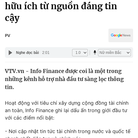
Chính trị
hữu ích từ nguồn đáng tin
Truyền hình
cậy
Văn hóa - Giải trí
Xã hội
Y tế
Đời sống
PV
Pháp luật
Công nghệ
Giáo dục
Nghe đọc bài
2:01
Y tế
VTV.vn - Info Finance được coi là một trong
Thế giới
những kênh hỗ trợ nhà đầu tư sàng lọc thông
Tin tức
tin.
Kinh tế
Thế giới đó đây
Hoạt động với tiêu chí xây dựng cộng đồng tài chính
Tài chính
Dữ liệu và đời sống
an toàn, Info Finance ghi lại dấu ấn trong giới đầu tư
Câu chuyện quốc tế
Thị trường
với các điểm nổi bật:
Truyền hình
Góc doanh nghiệp
- Nơi cập nhật tin tức tài chính trong nước và quốc tế