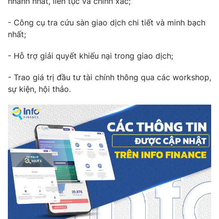
nhanh nhất, liên tục và chính xác;
Phim VTV
Giải trí
Hậu trường
- Công cụ tra cứu sàn giao dịch chi tiết và minh bạch
Điện ảnh
nhất;
Đời sống
Nhân vật
Âm nhạc
- Hỗ trợ giải quyết khiếu nại trong giao dịch;
Du lịch
Khán giả
Giáo dục
Sao
- Trao giá trị đầu tư tài chính thông qua các workshop,
Làm đẹp
Giải sao mai
Tuyển sinh
sự kiện, hội thảo.
Công nghệ
Chất lượng cuộc sống
Học trực tuyến
Hitech Công nghệ tương lai
Giao lưu trực tuyến
Sản phẩm
Lịch phát sóng
Thị trường
Tư vấn
Chuyên mục khác
Emagazine
Podcast