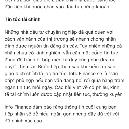
đầu tiên khi bước chân vào đầu tư chứng khoán.
Tin tức tài chính
THỜI BÁO VTV
Những nhà đầu tư chuyên nghiệp đã quá quen với
cách vận hành của thị trường sẽ nhanh chóng nhận
định được nguồn tin đáng tin cậy. Tuy nhiên những cá
nhân chưa có kinh nghiệm vẫn cần một cổng tin tức
Theo dõi báo trên
đúng để tránh bị bóp méo tư duy cũng như đưa ra
quyết định sai. Bước tiếp theo sau khi kiểm tra sàn
Cơ quan chủ quản:
Đài Truyền hình Việt Nam
giao dịch chính là lọc tin tức. Info Finance sẽ là “sân
đáp” phù hợp nếu bạn vẫn đang bối rối giữa hàng trăm
Cơ quan báo chí:
Thời báo VTV
ngàn tin tức mỗi ngày. Các bài viết về cổ phiếu, kinh
Giấy phép hoạt động báo in và báo điện tử số 483/GP-BTTTT
tế tài chính luôn được cập nhật liên tục, thường xuyên.
cấp ngày 29/12/2023
Tổng Biên tập:
Vũ Thanh Thủy
Info Finance đảm bảo rằng thông tin cuối cùng bạn
Phó Tổng Biên tập:
Nguyễn Thị Mỹ Hạnh, Phạm Quốc Thắng,
tiếp nhận sẽ dễ hiểu, ngắn gọn nhưng đầy đủ với với
Nguyễn Trọng Ninh
độ chính xác cao.
Tổng đài VTV:
024.38 355 931 - 024.38 355 932