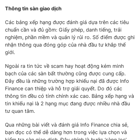
Thông tin sàn giao dịch
Photo
Infographic
Các bảng xếp hạng được đánh giá dựa trên các tiêu
Video
Shorts video
chuẩn cần và đủ gồm: Giấy phép, danh tiếng, trải
nghiệm, phần mềm và quản lý rủi ro. Số điểm được ghi
nhận thông qua đóng góp của nhà đầu tư khắp thế
VTV Money
VTV Thể thao
giới.
VTV Sức khoẻ
Bất động sản
Ngoài ra tin tức về scam hay hoạt động kém minh
bạch của các sàn bất thường cũng được cung cấp.
Đây đều là những trường hợp khiếu nại đã được Info
Thị trường 24h
Tấm lòng Việt
Finance can thiệp và hỗ trợ giải quyết. Do đó các
thông tin đều có tính chính xác cao. Bảng xếp hạng và
VTV4
Vươn mình bằng AI
tin khiếu nại là 2 hạng mục đang được nhiều nhà đầu
tư quan tâm.
VTV9
VTV8
Qua những bài viết và đánh giá Info Finance chia sẻ,
bạn đọc có thể dễ dàng hơn trong việc lựa chọn và
Liên hệ tòa soạn
English
kiểm tra sàn giao dịch. Đây chính là bước ‘sàng lọc’