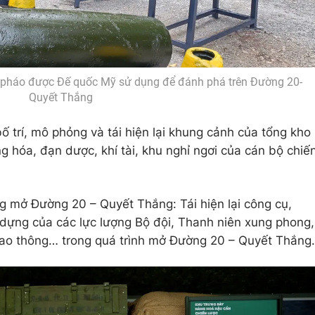
n pháo được Đế quốc Mỹ sử dụng để đánh phá trên Đường 20-
Quyết Thắng
 trí, mô phỏng và tái hiện lại khung cảnh của tổng kho
 hóa, đạn dược, khí tài, khu nghỉ ngơi của cán bộ chiế
g mở Đường 20 – Quyết Thắng: Tái hiện lại công cụ,
 dựng của các lực lượng Bộ đội, Thanh niên xung phong,
ao thông… trong quá trình mở Đường 20 – Quyết Thắng.