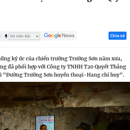
Góc ảnh
Giáo dục
Công nghệ
Chia sẻ
Tuyển sinh
Hitech Công ng
Học trực tuyến
Sản phẩm
 những ký ức của chiến trường Trường Sơn năm xưa,
g
Thị trường
ng đã phối hợp với Công ty TNHH T20 Quyết Thắng
Tư vấn
hái "Đường Trường Sơn huyền thoại-Hang chỉ huy".