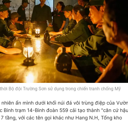
 thời Bộ đội Trường Sơn sử dụng trong chiến tranh chống Mỹ
nhiên ẩn mình dưới khối núi đá vôi trùng điệp của Vườ
 Binh trạm 14-Binh đoàn 559 cải tạo thành "căn cứ hậ
ố 7 tầng, với các tên gọi khác như Hang N.H, Tổng kho