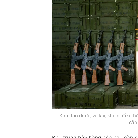
Kho đạn dược, vũ khí, khí tài đều đ
cần 
Khu trưng bày hàng hóa hậu cần c