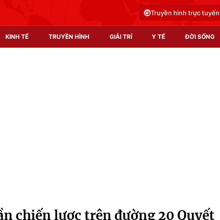
Truyền hình trực tuyến
KINH TẾ
TRUYỀN HÌNH
GIẢI TRÍ
Y TẾ
ĐỜI SỐNG
Pháp luật
Y tế
Truyền hình
Multimedia
Phim VTV
Video
Hậu trường
Shorts video
Nhân vật
Podcast
Khán giả
EMagazine
Giải sao mai
Photo
ần chiến lược trên đường 20 Quyết
Infographic