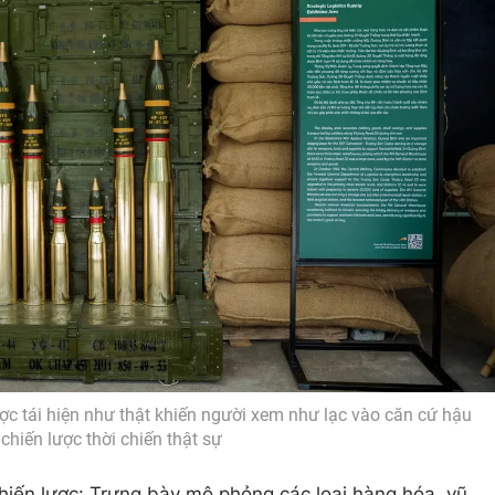
ược tái hiện như thật khiến người xem như lạc vào căn cứ hậu
chiến lược thời chiến thật sự
hiến lược: Trưng bày mô phỏng các loại hàng hóa, vũ