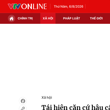
Thứ Năm, 6/8/2026
CHÍNH TRỊ
XÃ HỘI
PHÁP LUẬT
THẾ GIỚI
Chính trị
Xã hội
Thế giới
Kinh tế
Tin tức
Tài chính
Thế giới đó đây
Thị trường
Câu chuyện quốc tế
Góc doanh nghiệp
Dữ liệu và đời sống
Xã hội
Tái hiện căn cứ hậu c