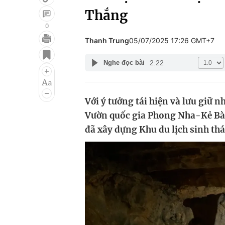
Thắng
0
Thanh Trung
05/07/2025 17:26 GMT+7
Giải trí
Đời sống
2:22
Nghe đọc bài
Điện ảnh
Du lịch
Âm nhạc
Làm đẹp
Với ý tưởng tái hiện và lưu giữ
Sao
Chất lượng cuộc sốn
Vườn quốc gia Phong Nha-Kẻ Bà
đã xây dựng Khu du lịch sinh t