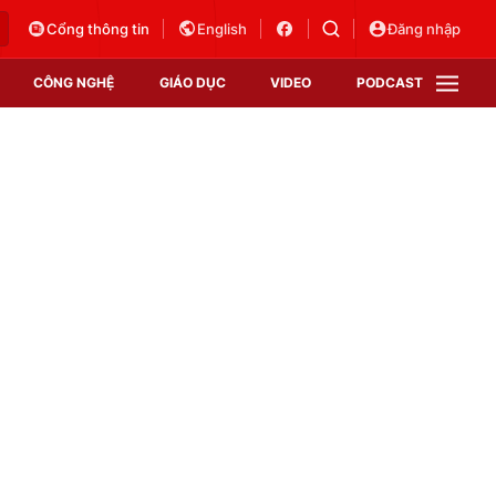
Cổng thông tin
English
Đăng nhập
CÔNG NGHỆ
GIÁO DỤC
VIDEO
PODCAST
VTV Money
VTV Thể thao
VTV Sức khoẻ
Bất động sản
Thị trường 24h
Tấm lòng Việt
Vươn mình bằng AI
VTV4
VTV8
VTV9
Lịch phát sóng
Giao lưu trực tuyến
Sự kiện