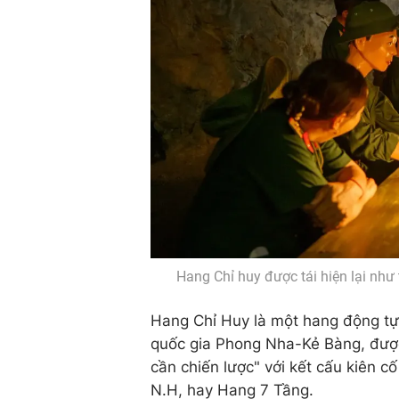
Hang Chỉ huy được tái hiện lại như
Hang Chỉ Huy là một hang động tự 
quốc gia Phong Nha-Kẻ Bàng, được
cần chiến lược" với kết cấu kiên c
N.H, hay Hang 7 Tầng.