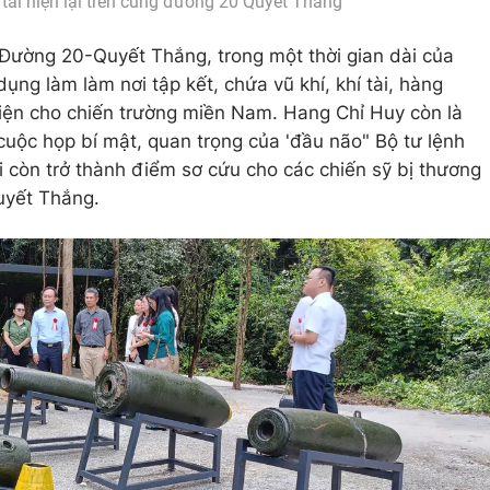
tái hiện lại trên cung đường 20 Quyết Thắng
 Đường 20-Quyết Thắng, trong một thời gian dài của
ng làm làm nơi tập kết, chứa vũ khí, khí tài, hàng
iện cho chiến trường miền Nam. Hang Chỉ Huy còn là
c cuộc họp bí mật, quan trọng của 'đầu não" Bộ tư lệnh
i còn trở thành điểm sơ cứu cho các chiến sỹ bị thương
uyết Thắng.