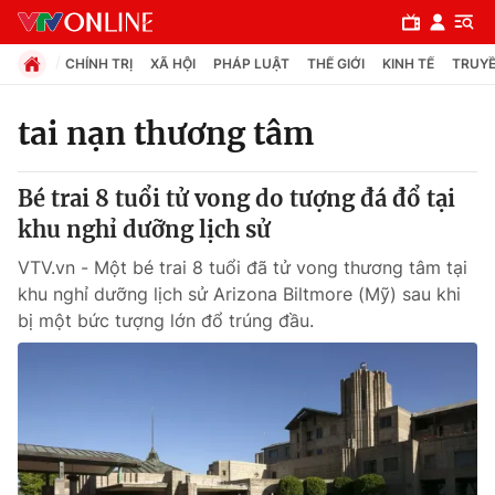
CHÍNH TRỊ
XÃ HỘI
PHÁP LUẬT
THẾ GIỚI
KINH TẾ
TRUYỀ
tai nạn thương tâm
Chuyên mục
Bé trai 8 tuổi tử vong do tượng đá đổ tại
Chính trị
khu nghỉ dưỡng lịch sử
VTV.vn - Một bé trai 8 tuổi đã tử vong thương tâm tại
Xã hội
khu nghỉ dưỡng lịch sử Arizona Biltmore (Mỹ) sau khi
bị một bức tượng lớn đổ trúng đầu.
Pháp luật
Y tế
Thế giới