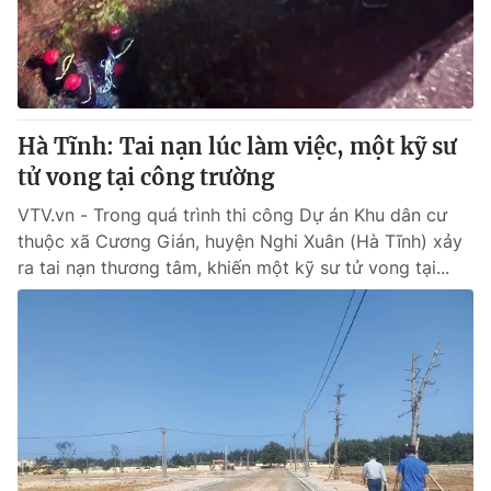
Giao lưu trực tuyến
Sản phẩm
Lịch phát sóng
Thị trường
Tư vấn
Hà Tĩnh: Tai nạn lúc làm việc, một kỹ sư
Chuyên mục khác
tử vong tại công trường
Emagazine
Podcast
VTV.vn - Trong quá trình thi công Dự án Khu dân cư
thuộc xã Cương Gián, huyện Nghi Xuân (Hà Tĩnh) xảy
Photo
Infographic
ra tai nạn thương tâm, khiến một kỹ sư tử vong tại...
Video
Shorts video
VTV Money
VTV Thể thao
VTV Sức khoẻ
Bất động sản