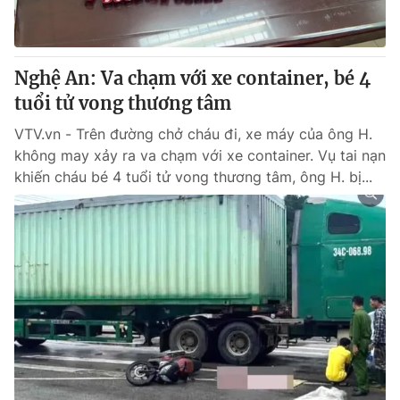
Giấy phép hoạt động báo in và báo điện tử số 483/GP-BTTTT
cấp ngày 29/12/2023
Tổng Biên tập:
Vũ Thanh Thủy
Nghệ An: Va chạm với xe container, bé 4
Phó Tổng Biên tập:
Nguyễn Thị Mỹ Hạnh, Phạm Quốc Thắng,
tuổi tử vong thương tâm
Nguyễn Trọng Ninh
Tổng đài VTV:
024.38 355 931 - 024.38 355 932
VTV.vn - Trên đường chở cháu đi, xe máy của ông H.
Ðiện thoại Thời báo VTV:
024.66 897 897
không may xảy ra va chạm với xe container. Vụ tai nạn
Email:
toasoan@vtv.vn
khiến cháu bé 4 tuổi tử vong thương tâm, ông H. bị...
Liên hệ quảng cáo:
024-7300.7108