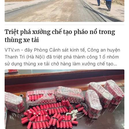
Thị trường 24h
Tấm lòng Việt
VTV4
Vươn mình bằng AI
Triệt phá xưởng chế tạo pháo nổ trong
VTV9
VTV8
thùng xe tải
VTV.vn - đây Phòng Cảnh sát kinh tế, Công an huyện
Liên hệ tòa soạn
English
Thanh Trì (Hà Nội) đã triệt phá thành công 1 ổ nhóm
sử dụng thùng xe tải chở hàng làm xưởng chế tạo...
THỜI BÁO VTV
Theo dõi báo trên
Cơ quan chủ quản:
Đài Truyền hình Việt Nam
Cơ quan báo chí:
Thời báo VTV