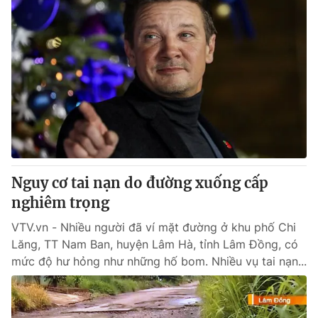
Nguy cơ tai nạn do đường xuống cấp
nghiêm trọng
VTV.vn - Nhiều người đã ví mặt đường ở khu phố Chi
Lăng, TT Nam Ban, huyện Lâm Hà, tỉnh Lâm Đồng, có
mức độ hư hỏng như những hố bom. Nhiều vụ tai nạn...