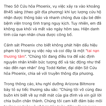
Phim VTV
Giải trí
Theo Sở Cứu hỏa Phoenix, vụ việc xảy ra vào khoảng
Hậu trường
8h45 sáng (theo giờ địa phương) khi lực lượng cứu hộ
Điện ảnh
nhận được thông báo và nhanh chóng đưa cậu bé đến
Đời sống
Nhân vật
bệnh viện trong tình trạng nguy kịch. Tuy nhiên, em đã
Âm nhạc
Du lịch
không qua khỏi và mất vào ngày hôm sau. Hiện danh
Khán giả
Giáo dục
Sao
tính của nạn nhân chưa được công bố.
Làm đẹp
Giải sao mai
Tuyển sinh
Cảnh sát Phoenix cho biết không phát hiện dấu hiệu
Công nghệ
Chất lượng cuộc sống
phạm tội trong vụ việc này và coi đây là một "
tai nạn
Học trực tuyến
Hitech Công nghệ tương lai
thương tâm
". "Chúng tôi đang điều tra để xác định
Giao lưu trực tuyến
nguyên nhân khiến bức tượng đổ và tác động như thế
Sản phẩm
nào đến nạn nhân" ông Todd Keller, đại diện Sở Cứu
hỏa Phoenix, chia sẻ với truyền thông địa phương.
Lịch phát sóng
Thị trường
Trong thông cáo, khu nghỉ dưỡng Arizona Biltmore
Tư vấn
bày tỏ sự tiếc thương sâu sắc: "Chúng tôi vô cùng đau
Chuyên mục khác
buồn khi biết về sự mất mát của gia đình và xin gửi lời
Emagazine
Podcast
chia buồn chân thành. Chúng tôi cam kết đảm bảo môi