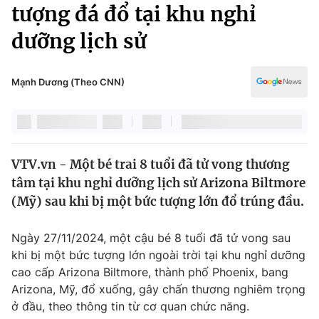
Chính trị
tượng đá đổ tại khu nghỉ
Truyền hình
dưỡng lịch sử
Văn hóa - Giải trí
Xã hội
Y tế
Đời sống
Mạnh Dương (Theo CNN)
Pháp luật
Công nghệ
Giáo dục
Y tế
VTV.vn - Một bé trai 8 tuổi đã tử vong thương
Thế giới
tâm tại khu nghỉ dưỡng lịch sử Arizona Biltmore
Tin tức
(Mỹ) sau khi bị một bức tượng lớn đổ trúng đầu.
Kinh tế
Thế giới đó đây
Ngày 27/11/2024, một cậu bé 8 tuổi đã tử vong sau
Tài chính
Dữ liệu và đời sống
khi bị một bức tượng lớn ngoài trời tại khu nghỉ dưỡng
Câu chuyện quốc tế
Thị trường
cao cấp Arizona Biltmore, thành phố Phoenix, bang
Arizona, Mỹ, đổ xuống, gây chấn thương nghiêm trọng
Truyền hình
Góc doanh nghiệp
ở đầu, theo thông tin từ cơ quan chức năng.