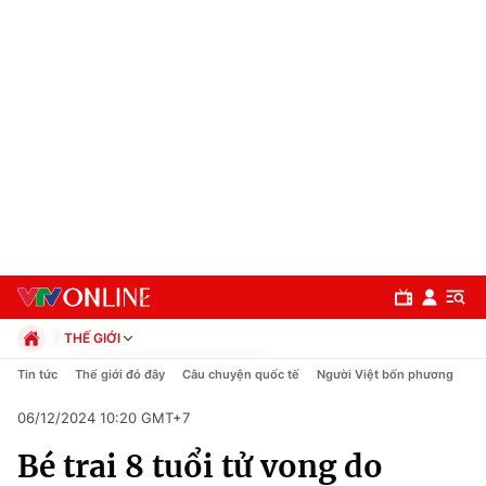
THẾ GIỚI
Chính trị
Tin tức
Thế giới đó đây
Câu chuyện quốc tế
Người Việt bốn phương
Xã hội
06/12/2024 10:20 GMT+7
Pháp luật
Chuyên mục
Kinh tế
Bé trai 8 tuổi tử vong do
Thể thao