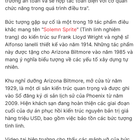
trường an toàn và sẽ hợp tác toàn diện với cơ quan
chức năng trong quá trình điều tra".
Photo
Infographic
Bức tượng gặp sự cố là một trong 19 tác phẩm điêu
Video
Shorts video
khắc mang tên "
Solemn Sprite
" (Tinh linh nghiêm
trang) do kiến trúc sư Frank Lloyd Wright và nghệ sĩ
Alfonso Ianelli thiết kế vào năm 1914. Những tác phẩm
VTV Money
VTV Thể thao
này được tặng cho Arizona Biltmore vào năm 1985 và
mang ý nghĩa biểu tượng về các yếu tố xây dựng tự
VTV Sức khoẻ
Bất động sản
nhiên.
Khu nghỉ dưỡng Arizona Biltmore, mở cửa từ năm
Thị trường 24h
Tấm lòng Việt
1929, là một di sản kiến trúc quan trọng và được ghi
vào Sổ đăng ký di sản lịch sử của Phoenix từ năm
VTV4
Vươn mình bằng AI
2009. Hiện khách sạn đang hoàn thiện các giai đoạn
cuối của dự án phục hồi kiến trúc nguyên bản trị giá
hàng triệu USD, bao gồm việc bảo tồn các bức tượng
VTV9
VTV8
tinh linh.
Liên hệ tòa soạn
English
Video tại hiện trường cho thấy các mảnh vỡ của bức