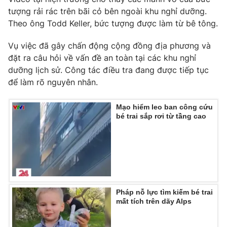
tượng rải rác trên bãi cỏ bên ngoài khu nghỉ dưỡng.
Theo ông Todd Keller, bức tượng được làm từ bê tông.
Vụ việc đã gây chấn động cộng đồng địa phương và
THỜI BÁO VTV
đặt ra câu hỏi về vấn đề an toàn tại các khu nghỉ
dưỡng lịch sử. Công tác điều tra đang được tiếp tục
để làm rõ nguyên nhân.
Theo dõi báo trên
Mạo hiểm leo ban công cứu
bé trai sắp rơi từ tầng cao
Cơ quan chủ quản:
Đài Truyền hình Việt Nam
Cơ quan báo chí:
Thời báo VTV
Giấy phép hoạt động báo in và báo điện tử số 483/GP-BTTTT
cấp ngày 29/12/2023
Tổng Biên tập:
Vũ Thanh Thủy
Pháp nỗ lực tìm kiếm bé trai
Phó Tổng Biên tập:
Nguyễn Thị Mỹ Hạnh, Phạm Quốc Thắng,
mất tích trên dãy Alps
Nguyễn Trọng Ninh
Tổng đài VTV:
024.38 355 931 - 024.38 355 932