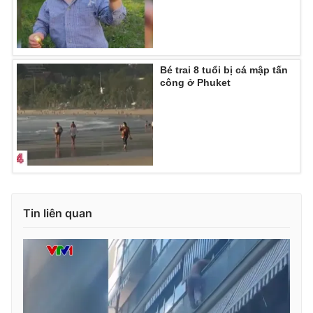
Ðiện thoại Thời báo VTV:
024.66 897 897
Email:
toasoan@vtv.vn
Liên hệ quảng cáo:
024-7300.7108
Bé trai 8 tuổi bị cá mập tấn
công ở Phuket
Tin liên quan
® Cấm sao chép dưới mọi hình thức nếu không có sự chấp
thuận bằng văn bản. Ghi rõ nguồn VTV.vn khi phát hành lại
thông tin từ website này.