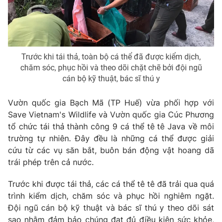
Phim VTV
Giải trí
Hậu trường
Điện ảnh
Đời sống
Nhân vật
Âm nhạc
Trước khi tái thả, toàn bộ cá thể đã được kiểm dịch,
Du lịch
Khán giả
chăm sóc, phục hồi và theo dõi chặt chẽ bởi đội ngũ
Giáo dục
Sao
cán bộ kỹ thuật, bác sĩ thú y
Làm đẹp
Giải sao mai
Tuyển sinh
Công nghệ
Chất lượng cuộc sống
Vườn quốc gia Bạch Mã (TP Huế) vừa phối hợp với
Học trực tuyến
Save Vietnam's Wildlife và Vườn quốc gia Cúc Phương
Hitech Công nghệ tương lai
Giao lưu trực tuyến
tổ chức tái thả thành công 9 cá thể tê tê Java về môi
Sản phẩm
trường tự nhiên. Đây đều là những cá thể được giải
cứu từ các vụ săn bắt, buôn bán động vật hoang dã
Lịch phát sóng
Thị trường
trái phép trên cả nước.
Tư vấn
Trước khi được tái thả, các cá thể tê tê đã trải qua quá
Chuyên mục khác
trình kiểm dịch, chăm sóc và phục hồi nghiêm ngặt.
Đội ngũ cán bộ kỹ thuật và bác sĩ thú y theo dõi sát
Emagazine
Podcast
sao nhằm đảm bảo chúng đạt đủ điều kiện sức khỏe,