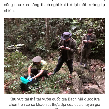
cũng như khả năng thích nghi khi trở lại môi trường tự
Photo
Infographic
nhiên.
Video
Shorts video
VTV Money
VTV Thể thao
VTV Sức khoẻ
Bất động sản
Thị trường 24h
Tấm lòng Việt
VTV4
Vươn mình bằng AI
VTV9
VTV8
Khu vực tái thả tại Vườn quốc gia Bạch Mã được lựa
chọn trên cơ sở khảo sát thực địa của các chuyên gia
Liên hệ tòa soạn
English