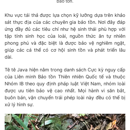
bảo tồn.
Khu vực tái thả được lựa chọn kỹ lưỡng dựa trên khảo
sát thực địa của các chuyên gia bảo tồn. Nơi đây đáp
THỜI BÁO VTV
ứng đầy đủ các tiêu chí như hệ sinh thái phù hợp với
tập tính sinh học của loài, nguồn thức ăn tự nhiên
phong phú và đặc biệt là được bảo vệ nghiêm ngặt,
giúp các cá thể có cơ hội sinh tồn và phát triển lâu
Theo dõi báo trên
dài.
Tê tê Java hiện nằm trong danh sách Cực kỳ nguy cấp
Cơ quan chủ quản:
Đài Truyền hình Việt Nam
của Liên minh Bảo tồn Thiên nhiên Quốc tế và thuộc
Cơ quan báo chí:
Thời báo VTV
Nhóm IB theo quy định pháp luật Việt Nam, nhóm loài
Giấy phép hoạt động báo in và báo điện tử số 483/GP-BTTTT
được ưu tiên bảo vệ cao nhất. Mọi hành vi săn bắt,
cấp ngày 29/12/2023
buôn bán, vận chuyển trái phép loài này đều có thể bị
Tổng Biên tập:
Vũ Thanh Thủy
xử lý hình sự.
Phó Tổng Biên tập:
Nguyễn Thị Mỹ Hạnh, Phạm Quốc Thắng,
Nguyễn Trọng Ninh
Tổng đài VTV:
024.38 355 931 - 024.38 355 932