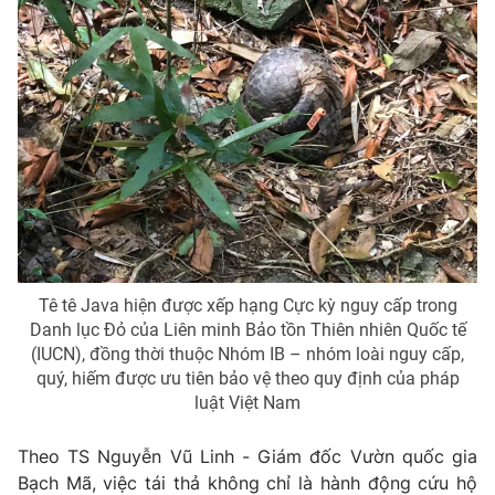
Ðiện thoại Thời báo VTV:
024.66 897 897
Email:
toasoan@vtv.vn
Liên hệ quảng cáo:
024-7300.7108
Tê tê Java hiện được xếp hạng Cực kỳ nguy cấp trong
Danh lục Đỏ của Liên minh Bảo tồn Thiên nhiên Quốc tế
(IUCN), đồng thời thuộc Nhóm IB – nhóm loài nguy cấp,
quý, hiếm được ưu tiên bảo vệ theo quy định của pháp
® Cấm sao chép dưới mọi hình thức nếu không có sự chấp
luật Việt Nam
thuận bằng văn bản. Ghi rõ nguồn VTV.vn khi phát hành lại
thông tin từ website này.
Theo TS Nguyễn Vũ Linh - Giám đốc Vườn quốc gia
Bạch Mã, việc tái thả không chỉ là hành động cứu hộ