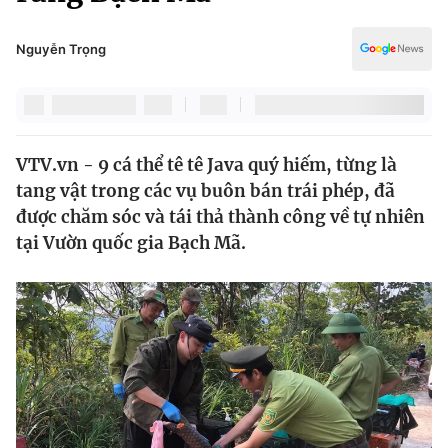
Chính trị
Truyền hình
Văn hóa - Giải trí
Nguyễn Trọng
Xã hội
Y tế
Đời sống
Pháp luật
Công nghệ
Giáo dục
VTV.vn - 9 cá thể tê tê Java quý hiếm, từng là
Y tế
tang vật trong các vụ buôn bán trái phép, đã
được chăm sóc và tái thả thành công về tự nhiên
Thế giới
tại Vườn quốc gia Bạch Mã.
Tin tức
Kinh tế
Thế giới đó đây
Tài chính
Dữ liệu và đời sống
Câu chuyện quốc tế
Thị trường
Truyền hình
Góc doanh nghiệp