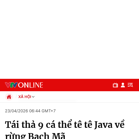
XÃ HỘI
Chính trị
23/04/2026 06:44 GMT+7
Xã hội
Tái thả 9 cá thể tê tê Java về
Pháp luật
Chuyên mục
Kinh tế
rừng Bạch Mã
Thể thao