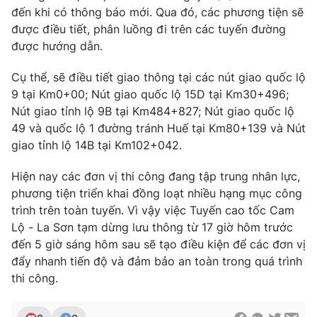
đến khi có thông báo mới. Qua đó, các phương tiện sẽ
Photo
Infographic
được điều tiết, phân luồng đi trên các tuyến đường
được hướng dẫn.
Video
Shorts video
Cụ thể, sẽ điều tiết giao thông tại các nút giao quốc lộ
9 tại Km0+00; Nút giao quốc lộ 15D tại Km30+496;
VTV Money
VTV Thể thao
Nút giao tỉnh lộ 9B tại Km484+827; Nút giao quốc lộ
49 và quốc lộ 1 đường tránh Huế tại Km80+139 và Nút
giao tỉnh lộ 14B tại Km102+042.
VTV Sức khoẻ
Bất động sản
Hiện nay các đơn vị thi công đang tập trung nhân lực,
Thị trường 24h
Tấm lòng Việt
phương tiện triển khai đồng loạt nhiều hạng mục công
trình trên toàn tuyến. Vì vậy việc Tuyến cao tốc Cam
Lộ - La Sơn tạm dừng lưu thông từ 17 giờ hôm trước
VTV4
Vươn mình bằng AI
đến 5 giờ sáng hôm sau sẽ tạo điều kiện để các đơn vị
đẩy nhanh tiến độ và đảm bảo an toàn trong quá trình
VTV9
VTV8
thi công.
Liên hệ tòa soạn
English