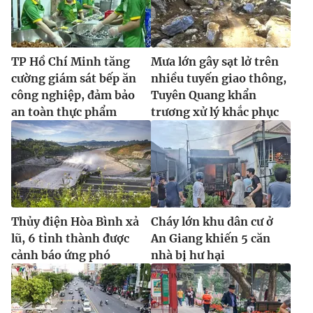
Ðiện thoại Thời báo VTV:
024.66 897 897
Email:
toasoan@vtv.vn
Liên hệ quảng cáo:
024-7300.7108
TP Hồ Chí Minh tăng
Mưa lớn gây sạt lở trên
cường giám sát bếp ăn
nhiều tuyến giao thông,
công nghiệp, đảm bảo
Tuyên Quang khẩn
an toàn thực phẩm
trương xử lý khắc phục
Thủy điện Hòa Bình xả
Cháy lớn khu dân cư ở
lũ, 6 tỉnh thành được
An Giang khiến 5 căn
® Cấm sao chép dưới mọi hình thức nếu không có sự chấp
cảnh báo ứng phó
nhà bị hư hại
thuận bằng văn bản. Ghi rõ nguồn VTV.vn khi phát hành lại
thông tin từ website này.