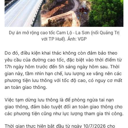
Phim VTV
Giải trí
Hậu trường
Điện ảnh
Đời sống
Nhân vật
Âm nhạc
Dự án mở rộng cao tốc Cam Lộ - La Sơn (nối Quảng Trị
Du lịch
Khán giả
với TP Huế). Ảnh: VGP
Giáo dục
Sao
Làm đẹp
Giải sao mai
Tuyển sinh
Do đó, điều kiện khai thác không còn đảm bảo theo
Công nghệ
Chất lượng cuộc sống
yêu cầu của đường cao tốc, đặc biệt vào thời điểm từ
Học trực tuyến
17h ngày hôm trước đến 5h sáng ngày hôm sau. Thời
Hitech Công nghệ tương lai
Giao lưu trực tuyến
gian này, tầm nhìn hạn chế, lưu lượng xe vắng nên các
Sản phẩm
phương tiện lưu thông với tốc độ cao, có nguy cơ mất
an toàn giao thông.
Lịch phát sóng
Thị trường
Việc tạm dừng lưu thông là để phòng ngừa tai nạn
Tư vấn
giao thông, đảm bảo tuyệt đối an toàn giao thông cho
Chuyên mục khác
các phương tiện cũng như lực lượng tham gia thi công.
Emagazine
Podcast
Thời gian thực hiện bắt đầu từ ngày 10/7/2026 cho