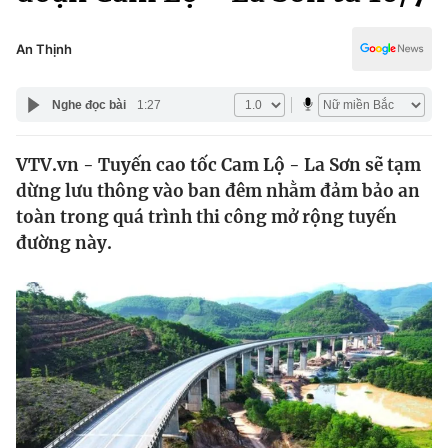
Chính trị
Truyền hình
Văn hóa - Giải trí
An Thịnh
Xã hội
Y tế
Đời sống
Nghe đọc bài
1:27
Pháp luật
Công nghệ
Giáo dục
VTV.vn - Tuyến cao tốc Cam Lộ - La Sơn sẽ tạm
Y tế
dừng lưu thông vào ban đêm nhằm đảm bảo an
toàn trong quá trình thi công mở rộng tuyến
Thế giới
đường này.
Tin tức
Kinh tế
Thế giới đó đây
Tài chính
Dữ liệu và đời sống
Câu chuyện quốc tế
Thị trường
Truyền hình
Góc doanh nghiệp