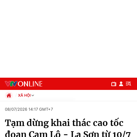
XÃ HỘI
Chính trị
08/07/2026 14:17 GMT+7
Xã hội
Tạm dừng khai thác cao tốc
Pháp luật
Chuyên mục
Kinh tế
đoạn Cam Lộ - La Sơn từ 10/7
Thể thao