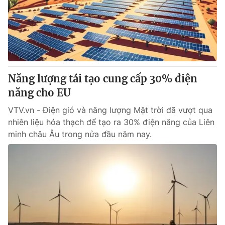
Tin tức
Kinh tế
Thế giới đó đây
Tài chính
Dữ liệu và đời sống
Câu chuyện quốc tế
Thị trường
Năng lượng tái tạo cung cấp 30% điện
Truyền hình
Góc doanh nghiệp
năng cho EU
Phim VTV
Giải trí
VTV.vn - Điện gió và năng lượng Mặt trời đã vượt qua
Hậu trường
nhiên liệu hóa thạch để tạo ra 30% điện năng của Liên
Điện ảnh
minh châu Âu trong nửa đầu năm nay.
Đời sống
Nhân vật
Âm nhạc
Du lịch
Khán giả
Giáo dục
Sao
Làm đẹp
Giải sao mai
Tuyển sinh
Công nghệ
Chất lượng cuộc sống
Học trực tuyến
Hitech Công nghệ tương lai