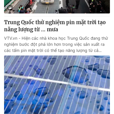
Cơ quan báo chí:
Thời báo VTV
Giấy phép hoạt động báo in và báo điện tử số 483/GP-BTTTT
cấp ngày 29/12/2023
Trung Quốc thử nghiệm pin mặt trời tạo
Tổng Biên tập:
Vũ Thanh Thủy
năng lượng từ … mưa
Phó Tổng Biên tập:
Nguyễn Thị Mỹ Hạnh, Phạm Quốc Thắng,
VTV.vn - Hiện các nhà khoa học Trung Quốc đang thử
Nguyễn Trọng Ninh
nghiệm bước đột phá lớn hơn trong việc sản xuất ra
Tổng đài VTV:
024.38 355 931 - 024.38 355 932
các tấm pin mặt trời có thể tạo năng lượng từ cả...
Ðiện thoại Thời báo VTV:
024.66 897 897
Email:
toasoan@vtv.vn
Liên hệ quảng cáo:
024-7300.7108