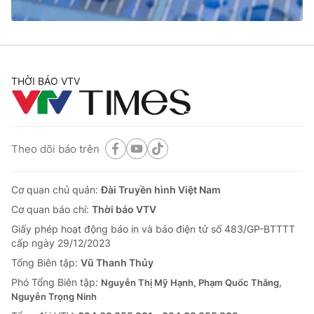
® Cấm sao chép dưới mọi hình thức nếu không có sự chấp
thuận bằng văn bản. Ghi rõ nguồn VTV.vn khi phát hành lại
THỜI BÁO VTV
thông tin từ website này.
Theo dõi báo trên
Cơ quan chủ quản:
Đài Truyền hình Việt Nam
Cơ quan báo chí:
Thời báo VTV
Giấy phép hoạt động báo in và báo điện tử số 483/GP-BTTTT
cấp ngày 29/12/2023
Tổng Biên tập:
Vũ Thanh Thủy
Phó Tổng Biên tập:
Nguyễn Thị Mỹ Hạnh, Phạm Quốc Thắng,
Nguyễn Trọng Ninh