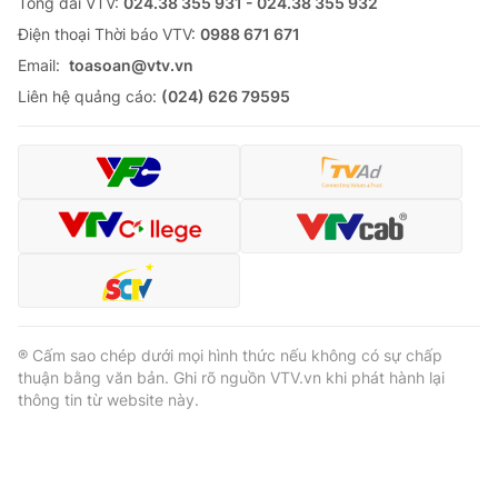
Tổng đài VTV:
024.38 355 931 - 024.38 355 932
Ðiện thoại Thời báo VTV:
0988 671 671
Email:
toasoan@vtv.vn
Liên hệ quảng cáo:
(024) 626 79595
® Cấm sao chép dưới mọi hình thức nếu không có sự chấp
thuận bằng văn bản. Ghi rõ nguồn VTV.vn khi phát hành lại
thông tin từ website này.