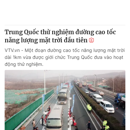
Thị trường 24h
Tấm lòng Việt
VTV4
Vươn mình bằng AI
Trung Quốc thử nghiệm đường cao tốc
VTV9
VTV8
năng lượng mặt trời đầu tiên
VTV.vn - Một đoạn đường cao tốc năng lượng mặt trời
Liên hệ tòa soạn
English
dài 1km vừa được giới chức Trung Quốc đưa vào hoạt
động thử nghiệm.
THỜI BÁO VTV
Theo dõi báo trên
Cơ quan chủ quản:
Đài Truyền hình Việt Nam