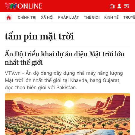
CHÍNH TRỊ
XÃ HỘI
PHÁP LUẬT
THẾ GIỚI
KINH TẾ
TRUYỀ
tấm pin mặt trời
Chuyên mục
Ấn Độ triển khai dự án điện Mặt trời lớn
Chính trị
nhất thế giới
VTV.vn - Ấn độ đang xây dựng nhà máy năng lượng
Xã hội
Mặt trời lớn nhất thế giới tại Khavda, bang Gujarat,
dọc theo biên giới với Pakistan.
Pháp luật
Y tế
Thế giới