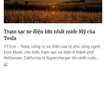
Giao lưu trực tuyến
Sản phẩm
Lịch phát sóng
Thị trường
Tư vấn
Trạm sạc xe điện lớn nhất nước Mỹ của
Chuyên mục khác
Tesla
Emagazine
Podcast
VTV.vn - Tesla, công ty xe điện của tỷ phú công nghệ
Elon Musk, cho biết, trạm sạc xe điện ở thành phố
Photo
Infographic
Kettleman, California là Supercharger lớn nhất nước...
Video
Shorts video
VTV Money
VTV Thể thao
VTV Sức khoẻ
Bất động sản