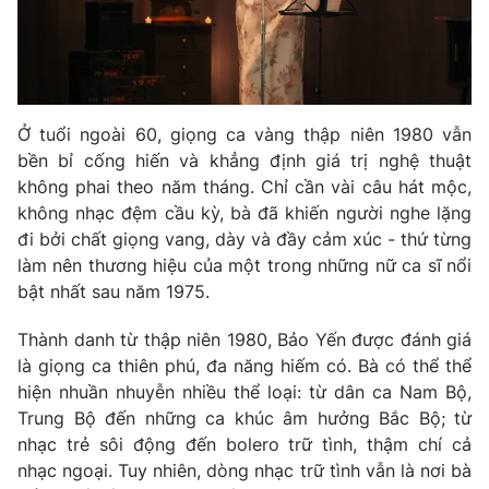
Phim VTV
Giải trí
Hậu trường
Điện ảnh
Đời sống
Nhân vật
Âm nhạc
Du lịch
Ở tuổi ngoài 60, giọng ca vàng thập niên 1980 vẫn
Khán giả
Giáo dục
Sao
bền bỉ cống hiến và khẳng định giá trị nghệ thuật
Làm đẹp
Giải sao mai
không phai theo năm tháng. Chỉ cần vài câu hát mộc,
Tuyển sinh
không nhạc đệm cầu kỳ, bà đã khiến người nghe lặng
Công nghệ
Chất lượng cuộc sống
đi bởi chất giọng vang, dày và đầy cảm xúc - thứ từng
Học trực tuyến
Hitech Công nghệ tương lai
làm nên thương hiệu của một trong những nữ ca sĩ nổi
Giao lưu trực tuyến
bật nhất sau năm 1975.
Sản phẩm
Thành danh từ thập niên 1980, Bảo Yến được đánh giá
Lịch phát sóng
Thị trường
là giọng ca thiên phú, đa năng hiếm có. Bà có thể thể
Tư vấn
hiện nhuần nhuyễn nhiều thể loại: từ dân ca Nam Bộ,
Trung Bộ đến những ca khúc âm hưởng Bắc Bộ; từ
Chuyên mục khác
nhạc trẻ sôi động đến bolero trữ tình, thậm chí cả
Emagazine
Podcast
nhạc ngoại. Tuy nhiên, dòng nhạc trữ tình vẫn là nơi bà