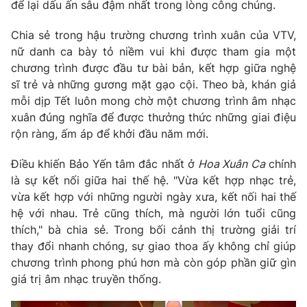
để lại dấu ấn sâu đậm nhất trong lòng công chúng.
Photo
Infographic
Chia sẻ trong hậu trường chương trình xuân của VTV,
nữ danh ca bày tỏ niềm vui khi được tham gia một
Video
Shorts video
chương trình được đầu tư bài bản, kết hợp giữa nghệ
sĩ trẻ và những gương mặt gạo cội. Theo bà, khán giả
mỗi dịp Tết luôn mong chờ một chương trình âm nhạc
VTV Money
VTV Thể thao
xuân đúng nghĩa để được thưởng thức những giai điệu
rộn ràng, ấm áp để khởi đầu năm mới.
VTV Sức khoẻ
Bất động sản
Điều khiến Bảo Yến tâm đắc nhất ở
Hoa Xuân Ca
chính
là sự kết nối giữa hai thế hệ. "Vừa kết hợp nhạc trẻ,
Thị trường 24h
Tấm lòng Việt
vừa kết hợp với những người ngày xưa, kết nối hai thế
hệ với nhau. Trẻ cũng thích, mà người lớn tuổi cũng
VTV4
Vươn mình bằng AI
thích," bà chia sẻ. Trong bối cảnh thị trường giải trí
thay đổi nhanh chóng, sự giao thoa ấy không chỉ giúp
VTV9
VTV8
chương trình phong phú hơn mà còn góp phần giữ gìn
giá trị âm nhạc truyền thống.
Liên hệ tòa soạn
English