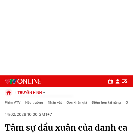
TRUYỀN HÌNH
Chính trị
Phim VTV
Hậu trường
Nhân vật
Góc khán giả
Điểm hẹn tài năng
Giải
Xã hội
14/02/2026 10:00 GMT+7
Pháp luật
Chuyên mục
Kinh tế
Tâm sự đầu xuân của danh ca
Thể thao