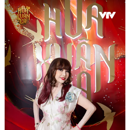
THỜI BÁO VTV
Theo dõi báo trên
Cơ quan chủ quản:
Đài Truyền hình Việt Nam
Cơ quan báo chí:
Thời báo VTV
Giấy phép hoạt động báo in và báo điện tử số 483/GP-BTTTT
cấp ngày 29/12/2023
Tổng Biên tập:
Vũ Thanh Thủy
Phó Tổng Biên tập:
Nguyễn Thị Mỹ Hạnh, Phạm Quốc Thắng,
Nguyễn Trọng Ninh
Tổng đài VTV:
024.38 355 931 - 024.38 355 932