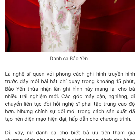
Ðiện thoại Thời báo VTV:
024.66 897 897
Email:
toasoan@vtv.vn
Liên hệ quảng cáo:
024-7300.7108
Danh ca Bảo Yến .
Là nghệ sĩ quen với phong cách ghi hình truyền hình
trước đây mỗi bài hát chỉ quay trong khoảng 15 phút,
Bảo Yến thừa nhận lần ghi hình này mang lại cho bà
nhiều trải nghiệm mới. Các góc máy cận, nghiêng, di
chuyển liên tục đòi hỏi nghệ sĩ phải tập trung cao độ
® Cấm sao chép dưới mọi hình thức nếu không có sự chấp
hơn. Nhưng chính sự đổi mới trong cách sản xuất đã
thuận bằng văn bản. Ghi rõ nguồn VTV.vn khi phát hành lại
tạo nên diện mạo hiện đại, hấp dẫn cho chương trình.
thông tin từ website này.
Dù vậy, nữ danh ca cho biết bà ưu tiên tham gia
chương trình này như một sự trân trọng dành cho khán