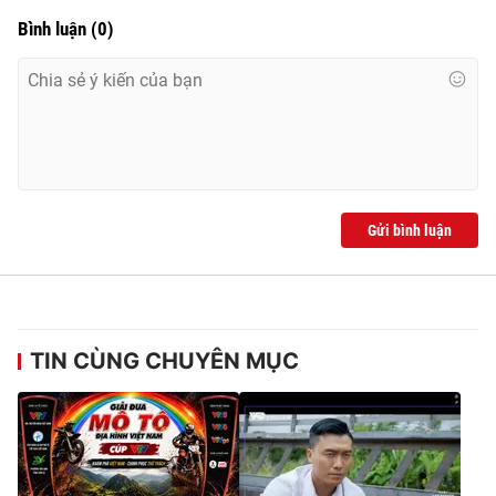
Bình luận
(
0
)
Gửi bình luận
TIN CÙNG CHUYÊN MỤC