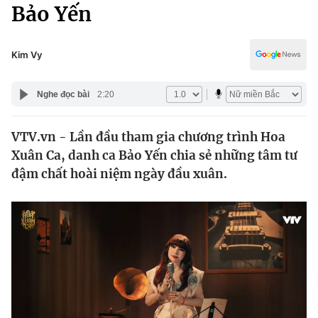
Chính trị
Bảo Yến
Truyền hình
Văn hóa - Giải trí
Xã hội
Y tế
Kim Vy
Đời sống
Pháp luật
Công nghệ
Nghe đọc bài
2:20
Giáo dục
Y tế
VTV.vn - Lần đầu tham gia chương trình Hoa
Xuân Ca, danh ca Bảo Yến chia sẻ những tâm tư
Thế giới
đậm chất hoài niệm ngày đầu xuân.
Tin tức
Kinh tế
Thế giới đó đây
Tài chính
Dữ liệu và đời sống
Câu chuyện quốc tế
Thị trường
Truyền hình
Góc doanh nghiệp