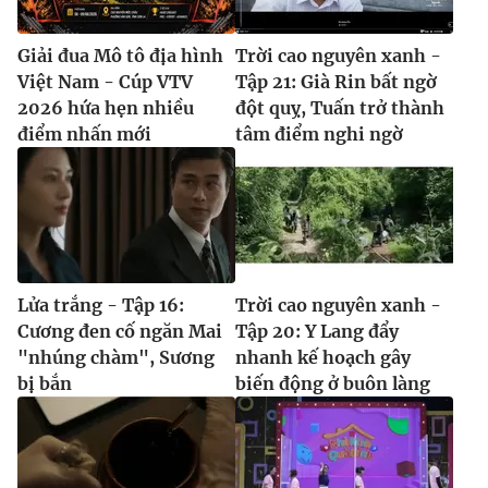
Giải đua Mô tô địa hình
Trời cao nguyên xanh -
Việt Nam - Cúp VTV
Tập 21: Già Rin bất ngờ
2026 hứa hẹn nhiều
đột quỵ, Tuấn trở thành
điểm nhấn mới
tâm điểm nghi ngờ
Lửa trắng - Tập 16:
Trời cao nguyên xanh -
Cương đen cố ngăn Mai
Tập 20: Y Lang đẩy
"nhúng chàm", Sương
nhanh kế hoạch gây
bị bắn
biến động ở buôn làng