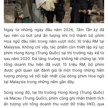
Phim VTV
Giải trí
Hậu trường
Điện ảnh
Đời sống
Nhân vật
Âm nhạc
Du lịch
Ngay từ những ngày đầu năm 2026,
Tầm Tần ký
đã
Khán giả
Giáo dục
Sao
tạo nên cú bứt phá ấn tượng khi trở thành bộ phim
Làm đẹp
Giải sao mai
Hoa ngữ đầu tiên trong năm vượt mốc 10 triệu RM tại
Tuyển sinh
Malaysia. Không chỉ vậy, tác phẩm còn thiết lập kỷ lục
Công nghệ
Chất lượng cuộc sống
phim Hong Kong (Trung Quốc) tại thị trường này kể từ
Học trực tuyến
Hitech Công nghệ tương lai
sau năm 2020. Đà tăng trưởng không hề chững lại. Với
Giao lưu trực tuyến
tổng doanh thu hiện đã vượt 15 triệu RM, bộ phim
Sản phẩm
được giới quan sát đánh giá là một trong những hiện
Lịch phát sóng
tượng phòng vé nổi bật nhất của dòng phim Hoa ngữ
Thị trường
tại Malaysia trong những năm gần đây.
Tư vấn
Song song đó, tại thị trường Hong Kong (Trung Quốc)
Chuyên mục khác
và Macau (Trung Quốc), phim cũng ghi nhận thành tích
Emagazine
Podcast
ấn tượng với tổng doanh thu vượt 90 triệu HKD, qua