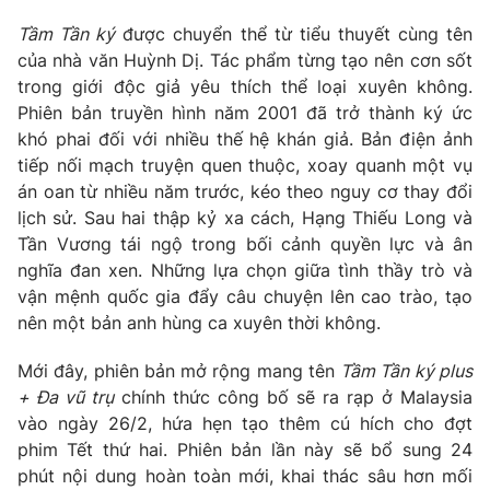
Tầm Tần ký
được chuyển thể từ tiểu thuyết cùng tên
của nhà văn Huỳnh Dị. Tác phẩm từng tạo nên cơn sốt
trong giới độc giả yêu thích thể loại xuyên không.
THỜI BÁO VTV
Phiên bản truyền hình năm 2001 đã trở thành ký ức
khó phai đối với nhiều thế hệ khán giả. Bản điện ảnh
tiếp nối mạch truyện quen thuộc, xoay quanh một vụ
Theo dõi báo trên
án oan từ nhiều năm trước, kéo theo nguy cơ thay đổi
lịch sử. Sau hai thập kỷ xa cách, Hạng Thiếu Long và
Cơ quan chủ quản:
Đài Truyền hình Việt Nam
Tần Vương tái ngộ trong bối cảnh quyền lực và ân
Cơ quan báo chí:
Thời báo VTV
nghĩa đan xen. Những lựa chọn giữa tình thầy trò và
Giấy phép hoạt động báo in và báo điện tử số 483/GP-BTTTT
vận mệnh quốc gia đẩy câu chuyện lên cao trào, tạo
cấp ngày 29/12/2023
nên một bản anh hùng ca xuyên thời không.
Tổng Biên tập:
Vũ Thanh Thủy
Mới đây, phiên bản mở rộng mang tên
Tầm Tần ký plus
Phó Tổng Biên tập:
Nguyễn Thị Mỹ Hạnh, Phạm Quốc Thắng,
+ Đa vũ trụ
chính thức công bố sẽ ra rạp ở Malaysia
Nguyễn Trọng Ninh
vào ngày 26/2, hứa hẹn tạo thêm cú hích cho đợt
Tổng đài VTV:
024.38 355 931 - 024.38 355 932
phim Tết thứ hai. Phiên bản lần này sẽ bổ sung 24
Ðiện thoại Thời báo VTV:
024.66 897 897
phút nội dung hoàn toàn mới, khai thác sâu hơn mối