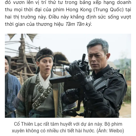
đó vươn lên vị trí thứ tư trong bảng xếp hạng doanh
thu mọi thời đại của phim Hong Kong (Trung Quốc) tại
Photo
Infographic
hai thị trường này. Điều này khẳng định sức sống vượt
thời gian của thương hiệu
Tầm Tần ký.
Video
Shorts video
VTV Money
VTV Thể thao
VTV Sức khoẻ
Bất động sản
Thị trường 24h
Tấm lòng Việt
VTV4
Vươn mình bằng AI
VTV9
VTV8
Cổ Thiên Lạc rất tâm huyết với dự án này. Bộ phim
xuyên không có nhiều chi tiết hài hước. (Ảnh: Weibo)
Liên hệ tòa soạn
English