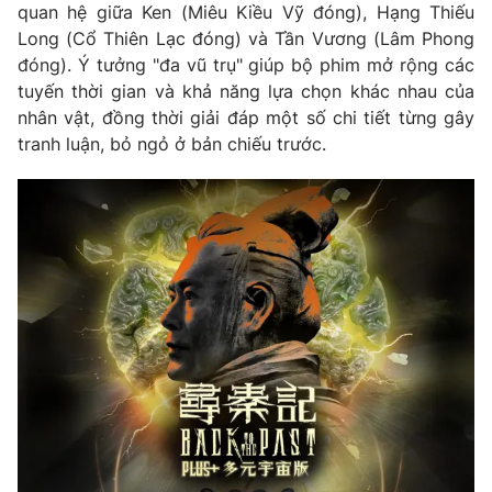
Email:
toasoan@vtv.vn
quan hệ giữa Ken (Miêu Kiều Vỹ đóng), Hạng Thiếu
Liên hệ quảng cáo:
024-7300.7108
Long (Cổ Thiên Lạc đóng) và Tần Vương (Lâm Phong
đóng). Ý tưởng "đa vũ trụ" giúp bộ phim mở rộng các
tuyến thời gian và khả năng lựa chọn khác nhau của
nhân vật, đồng thời giải đáp một số chi tiết từng gây
tranh luận, bỏ ngỏ ở bản chiếu trước.
® Cấm sao chép dưới mọi hình thức nếu không có sự chấp
thuận bằng văn bản. Ghi rõ nguồn VTV.vn khi phát hành lại
thông tin từ website này.