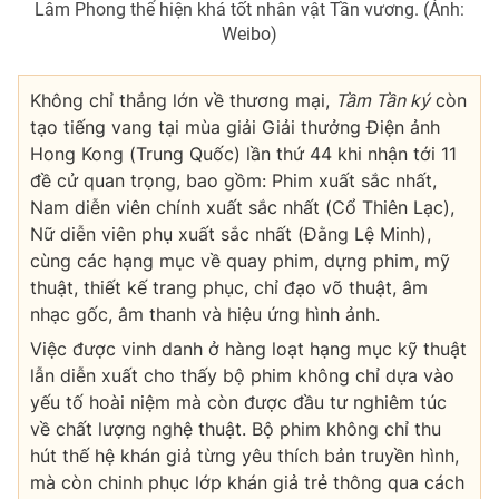
Lâm Phong thể hiện khá tốt nhân vật Tần vương. (Ảnh:
Weibo)
Không chỉ thắng lớn về thương mại,
Tầm Tần ký
còn
tạo tiếng vang tại mùa giải
Giải thưởng Điện ảnh
Hong Kong (Trung Quốc) lần thứ 44
khi nhận tới 11
đề cử quan trọng, bao gồm: Phim xuất sắc nhất,
Nam diễn viên chính xuất sắc nhất (Cổ Thiên Lạc),
Nữ diễn viên phụ xuất sắc nhất (Đằng Lệ Minh),
cùng các hạng mục về quay phim, dựng phim, mỹ
thuật, thiết kế trang phục, chỉ đạo võ thuật, âm
nhạc gốc, âm thanh và hiệu ứng hình ảnh.
Việc được vinh danh ở hàng loạt hạng mục kỹ thuật
lẫn diễn xuất cho thấy bộ phim không chỉ dựa vào
yếu tố hoài niệm mà còn được đầu tư nghiêm túc
về chất lượng nghệ thuật. Bộ phim không chỉ thu
hút thế hệ khán giả từng yêu thích bản truyền hình,
mà còn chinh phục lớp khán giả trẻ thông qua cách