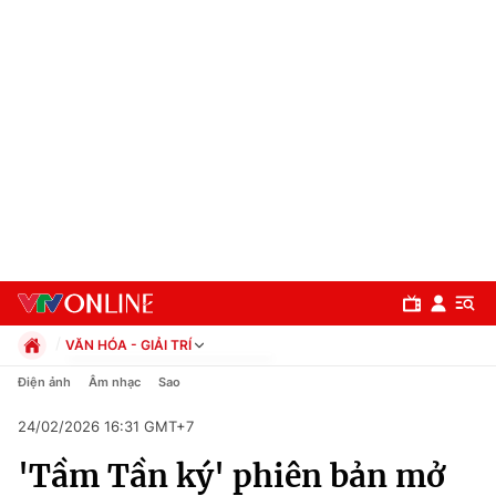
VĂN HÓA - GIẢI TRÍ
Chính trị
Điện ảnh
Âm nhạc
Sao
Xã hội
24/02/2026 16:31 GMT+7
Pháp luật
Chuyên mục
Kinh tế
'Tầm Tần ký' phiên bản mở
Thể thao