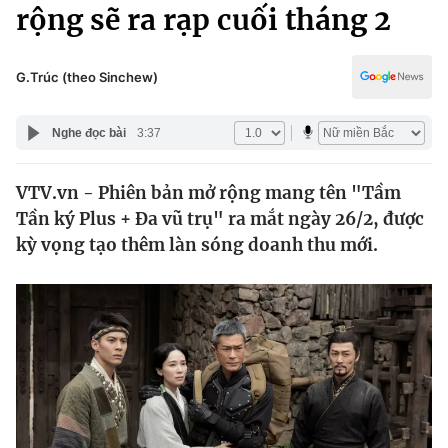
Chính trị
rộng sẽ ra rạp cuối tháng 2
Truyền hình
Văn hóa - Giải trí
Xã hội
Y tế
G.Trúc (theo Sinchew)
Đời sống
Pháp luật
Công nghệ
Nghe đọc bài
3:37
Giáo dục
Y tế
VTV.vn - Phiên bản mở rộng mang tên "Tầm
Tần ký Plus + Đa vũ trụ" ra mắt ngày 26/2, được
Thế giới
kỳ vọng tạo thêm làn sóng doanh thu mới.
Tin tức
Kinh tế
Thế giới đó đây
Tài chính
Dữ liệu và đời sống
Câu chuyện quốc tế
Thị trường
Truyền hình
Góc doanh nghiệp