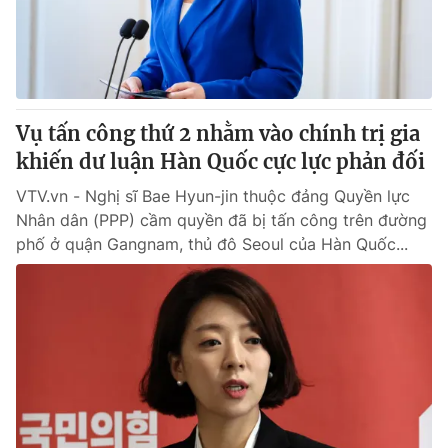
Giao lưu trực tuyến
Sản phẩm
Lịch phát sóng
Thị trường
Tư vấn
Vụ tấn công thứ 2 nhằm vào chính trị gia
Chuyên mục khác
khiến dư luận Hàn Quốc cực lực phản đối
Emagazine
Podcast
VTV.vn - Nghị sĩ Bae Hyun-jin thuộc đảng Quyền lực
Nhân dân (PPP) cầm quyền đã bị tấn công trên đường
Photo
Infographic
phố ở quận Gangnam, thủ đô Seoul của Hàn Quốc...
Video
Shorts video
VTV Money
VTV Thể thao
VTV Sức khoẻ
Bất động sản