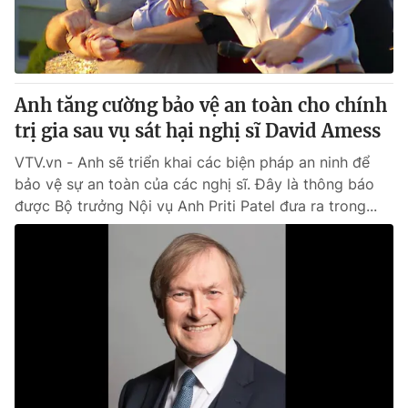
Cơ quan báo chí:
Thời báo VTV
Giấy phép hoạt động báo in và báo điện tử số 483/GP-BTTTT
cấp ngày 29/12/2023
Tổng Biên tập:
Vũ Thanh Thủy
Anh tăng cường bảo vệ an toàn cho chính
Phó Tổng Biên tập:
Nguyễn Thị Mỹ Hạnh, Phạm Quốc Thắng,
trị gia sau vụ sát hại nghị sĩ David Amess
Nguyễn Trọng Ninh
Tổng đài VTV:
VTV.vn - Anh sẽ triển khai các biện pháp an ninh để
024.38 355 931 - 024.38 355 932
bảo vệ sự an toàn của các nghị sĩ. Đây là thông báo
Ðiện thoại Thời báo VTV:
024.66 897 897
được Bộ trưởng Nội vụ Anh Priti Patel đưa ra trong...
Email:
toasoan@vtv.vn
Liên hệ quảng cáo:
024-7300.7108