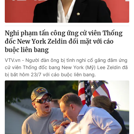
Thị trường 24h
Tấm lòng Việt
VTV4
Vươn mình bằng AI
Nghi phạm tấn công ứng cử viên Thống
VTV9
VTV8
đốc New York Zeldin đối mặt với cáo
buộc liên bang
Liên hệ tòa soạn
English
VTV.vn - Người đàn ông bị tình nghi cố gắng đâm ứng
cử viên Thống đốc bang New York (Mỹ) Lee Zeldin đã
bị bắt hôm 23/7 với cáo buộc liên bang.
THỜI BÁO VTV
Theo dõi báo trên
Cơ quan chủ quản:
Đài Truyền hình Việt Nam