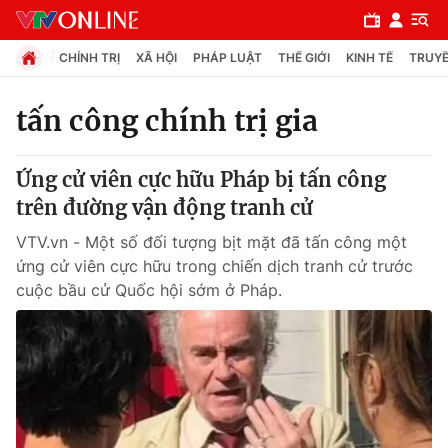
CHÍNH TRỊ
XÃ HỘI
PHÁP LUẬT
THẾ GIỚI
KINH TẾ
TRUYỀ
tấn công chính trị gia
Chuyên mục
Ứng cử viên cực hữu Pháp bị tấn công
Chính trị
trên đường vận động tranh cử
VTV.vn - Một số đối tượng bịt mặt đã tấn công một
Xã hội
ứng cử viên cực hữu trong chiến dịch tranh cử trước
cuộc bầu cử Quốc hội sớm ở Pháp.
Pháp luật
Y tế
Thế giới