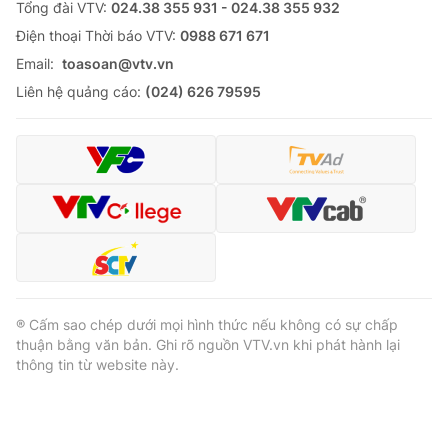
Tổng đài VTV:
024.38 355 931 - 024.38 355 932
Ðiện thoại Thời báo VTV:
0988 671 671
Email:
toasoan@vtv.vn
Liên hệ quảng cáo:
(024) 626 79595
® Cấm sao chép dưới mọi hình thức nếu không có sự chấp
thuận bằng văn bản. Ghi rõ nguồn VTV.vn khi phát hành lại
thông tin từ website này.