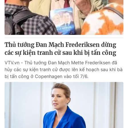
Tin tức
Kinh tế
Thế giới đó đây
Tài chính
Dữ liệu và đời sống
Câu chuyện quốc tế
Thị trường
Thủ tướng Đan Mạch Frederiksen dừng
Truyền hình
Góc doanh nghiệp
các sự kiện tranh cử sau khi bị tấn công
Phim VTV
Giải trí
VTV.vn - Thủ tướng Đan Mạch Mette Frederiksen đã
Hậu trường
hủy các sự kiện tranh cử được lên kế hoạch sau khi bà
Điện ảnh
bị tấn công ở Copenhagen vào tối 7/6.
Đời sống
Nhân vật
Âm nhạc
Du lịch
Khán giả
Giáo dục
Sao
Làm đẹp
Giải sao mai
Tuyển sinh
Công nghệ
Chất lượng cuộc sống
Học trực tuyến
Hitech Công nghệ tương lai