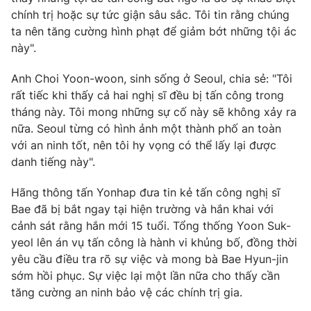
chính trị hoặc sự tức giận sâu sắc. Tôi tin rằng chúng
ta nên tăng cường hình phạt để giảm bớt những tội ác
này".
THỜI BÁO VTV
Anh Choi Yoon-woon, sinh sống ở Seoul, chia sẻ: "Tôi
rất tiếc khi thấy cả hai nghị sĩ đều bị tấn công trong
tháng này. Tôi mong những sự cố này sẽ không xảy ra
nữa. Seoul từng có hình ảnh một thành phố an toàn
Theo dõi báo trên
với an ninh tốt, nên tôi hy vọng có thể lấy lại được
danh tiếng này".
Cơ quan chủ quản:
Đài Truyền hình Việt Nam
Hãng thông tấn Yonhap đưa tin kẻ tấn công nghị sĩ
Cơ quan báo chí:
Thời báo VTV
Bae đã bị bắt ngay tại hiện trường và hắn khai với
Giấy phép hoạt động báo in và báo điện tử số 483/GP-BTTTT
cảnh sát rằng hắn mới 15 tuổi. Tổng thống Yoon Suk-
cấp ngày 29/12/2023
yeol lên án vụ tấn công là hành vi khủng bố, đồng thời
Tổng Biên tập:
Vũ Thanh Thủy
yêu cầu điều tra rõ sự việc và mong bà Bae Hyun-jin
Phó Tổng Biên tập:
Nguyễn Thị Mỹ Hạnh, Phạm Quốc Thắng,
sớm hồi phục. Sự việc lại một lần nữa cho thấy cần
Nguyễn Trọng Ninh
tăng cường an ninh bảo vệ các chính trị gia.
Tổng đài VTV:
024.38 355 931 - 024.38 355 932