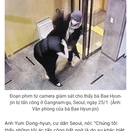
Photo
Infographic
Video
Shorts video
VTV Money
VTV Thể thao
VTV Sức khoẻ
Bất động sản
Thị trường 24h
Tấm lòng Việt
VTV4
Vươn mình bằng AI
Đoạn phim từ camera giám sát cho thấy bà Bae Hyun-
jin bị tấn công ở Gangnam-gu, Seoul, ngày 25/1. (Ảnh:
Văn phòng của bà Bae Hyun-jin)
VTV9
VTV8
Anh Yum Dong-hyun, cư dân Seoul, nói: "Chúng tôi
Liên hệ tòa soạn
English
thấy những tội ác tấn công bất ngờ là do sự khác biệt