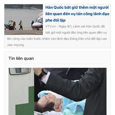
Ðiện thoại Thời báo VTV:
024.66 897 897
Hàn Quốc bắt giữ thêm một người
Email:
toasoan@vtv.vn
liên quan đến vụ tấn công lãnh đạo
Liên hệ quảng cáo:
024-7300.7108
phe đối lập
VTV.vn - Ngày 8/1, cảnh sát Hàn Quốc đã
bắt giữ một người đàn ông liên quan đến vụ
tấn công vào tuần trước nhằm vào lãnh đạo Đảng Dân chủ đối lập Lee
Jae-myung.
Tin liên quan
® Cấm sao chép dưới mọi hình thức nếu không có sự chấp
thuận bằng văn bản. Ghi rõ nguồn VTV.vn khi phát hành lại
thông tin từ website này.