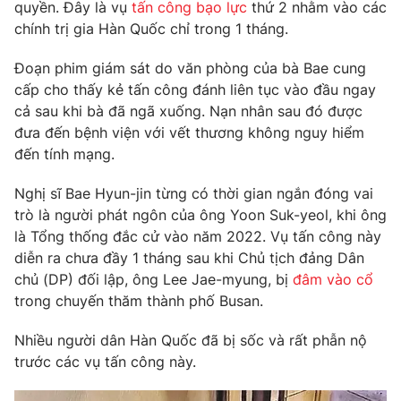
Phim VTV
quyền. Đây là vụ
tấn công bạo lực
thứ 2 nhằm vào các
Giải trí
chính trị gia Hàn Quốc chỉ trong 1 tháng.
Hậu trường
Điện ảnh
Đoạn phim giám sát do văn phòng của bà Bae cung
Đời sống
Nhân vật
cấp cho thấy kẻ tấn công đánh liên tục vào đầu ngay
Âm nhạc
Du lịch
cả sau khi bà đã ngã xuống. Nạn nhân sau đó được
Khán giả
Giáo dục
Sao
đưa đến bệnh viện với vết thương không nguy hiểm
Làm đẹp
Giải sao mai
đến tính mạng.
Tuyển sinh
Công nghệ
Chất lượng cuộc sống
Nghị sĩ Bae Hyun-jin từng có thời gian ngắn đóng vai
Học trực tuyến
Hitech Công nghệ tương lai
trò là người phát ngôn của ông Yoon Suk-yeol, khi ông
Giao lưu trực tuyến
là Tổng thống đắc cử vào năm 2022. Vụ tấn công này
Sản phẩm
diễn ra chưa đầy 1 tháng sau khi Chủ tịch đảng Dân
Lịch phát sóng
chủ (DP) đối lập, ông Lee Jae-myung, bị
đâm vào cổ
Thị trường
trong chuyến thăm thành phố Busan.
Tư vấn
Nhiều người dân Hàn Quốc đã bị sốc và rất phẫn nộ
Chuyên mục khác
trước các vụ tấn công này.
Emagazine
Podcast