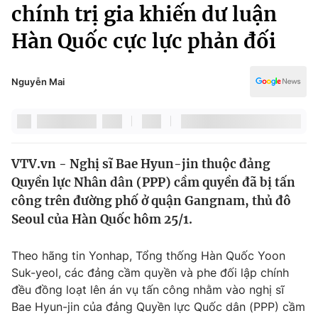
Chính trị
chính trị gia khiến dư luận
Truyền hình
Hàn Quốc cực lực phản đối
Văn hóa - Giải trí
Xã hội
Y tế
Đời sống
Nguyễn Mai
Pháp luật
Công nghệ
Giáo dục
Y tế
VTV.vn - Nghị sĩ Bae Hyun-jin thuộc đảng
Thế giới
Quyền lực Nhân dân (PPP) cầm quyền đã bị tấn
Tin tức
công trên đường phố ở quận Gangnam, thủ đô
Kinh tế
Seoul của Hàn Quốc hôm 25/1.
Thế giới đó đây
Tài chính
Dữ liệu và đời sống
Câu chuyện quốc tế
Theo hãng tin Yonhap, Tổng thống Hàn Quốc Yoon
Thị trường
Suk-yeol, các đảng cầm quyền và phe đối lập chính
đều đồng loạt lên án vụ tấn công nhằm vào nghị sĩ
Truyền hình
Góc doanh nghiệp
Bae Hyun-jin của đảng Quyền lực Quốc dân (PPP) cầm