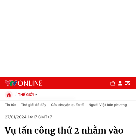
THẾ GIỚI
Chính trị
Tin tức
Thế giới đó đây
Câu chuyện quốc tế
Người Việt bốn phương
Xã hội
27/01/2024 14:17 GMT+7
Pháp luật
Chuyên mục
Kinh tế
Vụ tấn công thứ 2 nhằm vào
Thể thao