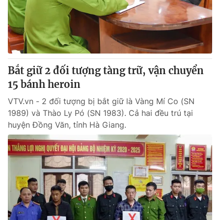
Giấy phép hoạt động báo in và báo điện tử số 483/GP-BTTTT
cấp ngày 29/12/2023
Tổng Biên tập:
Vũ Thanh Thủy
Phó Tổng Biên tập:
Nguyễn Thị Mỹ Hạnh, Phạm Quốc Thắng,
Nguyễn Trọng Ninh
Tổng đài VTV:
Bắt giữ 2 đối tượng tàng trữ, vận chuyển
024.38 355 931 - 024.38 355 932
Ðiện thoại Thời báo VTV:
15 bánh heroin
024.66 897 897
Email:
toasoan@vtv.vn
VTV.vn - 2 đối tượng bị bắt giữ là Vàng Mí Co (SN
Liên hệ quảng cáo:
024-7300.7108
1989) và Thào Ly Pó (SN 1983). Cả hai đều trú tại
huyện Đồng Văn, tỉnh Hà Giang.