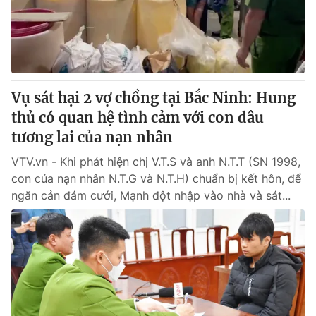
Thị trường 24h
Tấm lòng Việt
VTV4
Vươn mình bằng AI
VTV9
VTV8
Vụ sát hại 2 vợ chồng tại Bắc Ninh: Hung
thủ có quan hệ tình cảm với con dâu
Liên hệ tòa soạn
English
tương lai của nạn nhân
VTV.vn - Khi phát hiện chị V.T.S và anh N.T.T (SN 1998,
con của nạn nhân N.T.G và N.T.H) chuẩn bị kết hôn, để
ngăn cản đám cưới, Mạnh đột nhập vào nhà và sát...
THỜI BÁO VTV
Theo dõi báo trên
Cơ quan chủ quản:
Đài Truyền hình Việt Nam
Cơ quan báo chí:
Thời báo VTV