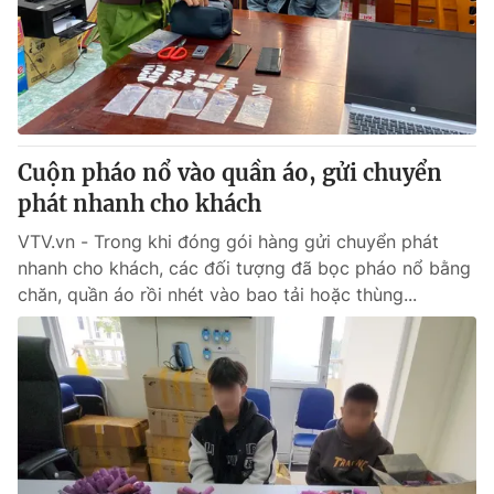
Tin tức
Kinh tế
Thế giới đó đây
Tài chính
Dữ liệu và đời sống
Câu chuyện quốc tế
Thị trường
Cuộn pháo nổ vào quần áo, gửi chuyển
Truyền hình
Góc doanh nghiệp
phát nhanh cho khách
Phim VTV
Giải trí
VTV.vn - Trong khi đóng gói hàng gửi chuyển phát
Hậu trường
nhanh cho khách, các đối tượng đã bọc pháo nổ bằng
Điện ảnh
chăn, quần áo rồi nhét vào bao tải hoặc thùng...
Đời sống
Nhân vật
Âm nhạc
Du lịch
Khán giả
Giáo dục
Sao
Làm đẹp
Giải sao mai
Tuyển sinh
Công nghệ
Chất lượng cuộc sống
Học trực tuyến
Hitech Công nghệ tương lai