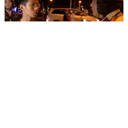
Tin mới
Video
Live
Emagazine
Trang chủ
Thủ tướng Nguyễn Xuân Phúc dự Hội
nghị Công an toàn quốc lần thứ 75
VTV.vn - Tại hội nghị, Thủ tướng Nguyễn Xuân Phúc
nhấn mạnh, lực lượng Công an nhân dân phải kiên
quyết chống các biểu hiện vô cảm trước yêu cầu...