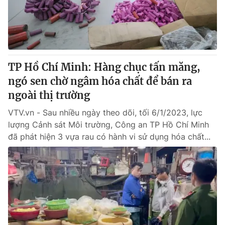
Giao lưu trực tuyến
Sản phẩm
Lịch phát sóng
Thị trường
Tư vấn
TP Hồ Chí Minh: Hàng chục tấn măng,
Chuyên mục khác
ngó sen chờ ngâm hóa chất để bán ra
Emagazine
Podcast
ngoài thị trường
VTV.vn - Sau nhiều ngày theo dõi, tối 6/1/2023, lực
Photo
Infographic
lượng Cảnh sát Môi trường, Công an TP Hồ Chí Minh
đã phát hiện 3 vựa rau có hành vi sử dụng hóa chất...
Video
Shorts video
VTV Money
VTV Thể thao
VTV Sức khoẻ
Bất động sản