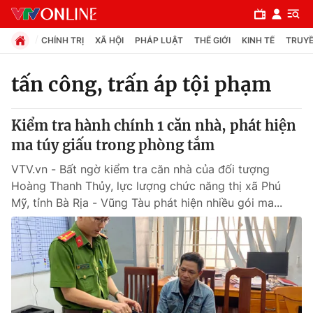
CHÍNH TRỊ
XÃ HỘI
PHÁP LUẬT
THẾ GIỚI
KINH TẾ
TRUYỀ
tấn công, trấn áp tội phạm
Chuyên mục
Kiểm tra hành chính 1 căn nhà, phát hiện
Chính trị
ma túy giấu trong phòng tắm
VTV.vn - Bất ngờ kiểm tra căn nhà của đối tượng
Xã hội
Hoàng Thanh Thủy, lực lượng chức năng thị xã Phú
Mỹ, tỉnh Bà Rịa - Vũng Tàu phát hiện nhiều gói ma...
Pháp luật
Y tế
Thế giới