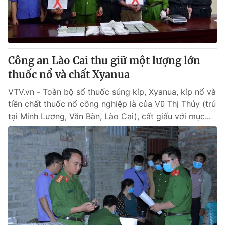
® Cấm sao chép dưới mọi hình thức nếu không có sự chấp
thuận bằng văn bản. Ghi rõ nguồn VTV.vn khi phát hành lại
thông tin từ website này.
Công an Lào Cai thu giữ một lượng lớn
thuốc nổ và chất Xyanua
VTV.vn - Toàn bộ số thuốc súng kíp, Xyanua, kíp nổ và
tiền chất thuốc nổ công nghiệp là của Vũ Thị Thủy (trú
tại Minh Lương, Văn Bàn, Lào Cai), cất giấu với mục...