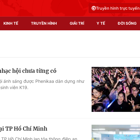
Truyền hình trực tuyến
KINH TẾ
TRUYỀN HÌNH
GIẢI TRÍ
Y TẾ
ĐỜI SỐNG
Pháp luật
Y tế
Truyền hình
Multimedia
nhạc hội chưa từng có
Phim VTV
Video
hội ánh sáng được Phenikaa dàn dựng như
sinh viên K19.
Hậu trường
Shorts video
Nhân vật
Podcast
Khán giả
EMagazine
Giải sao mai
Photo
ại TP Hồ Chí Minh
Infographic
 TP Hồ Chí Minh lan tỏa thông điệp an