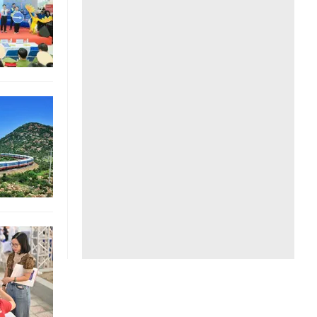
Liên hệ toà soạn
hệ tương lai