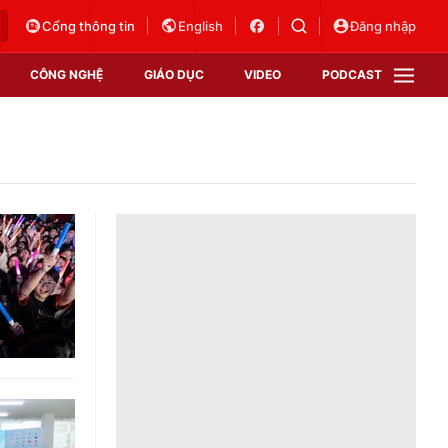
Cổng thông tin
English
Đăng nhập
CÔNG NGHỆ
GIÁO DỤC
VIDEO
PODCAST
VTV Money
VTV Thể thao
VTV Sức khoẻ
Bất động sản
Thị trường 24h
Tấm lòng Việt
Vươn mình bằng AI
VTV4
VTV8
VTV9
Lịch phát sóng
Giao lưu trực tuyến
Sự kiện