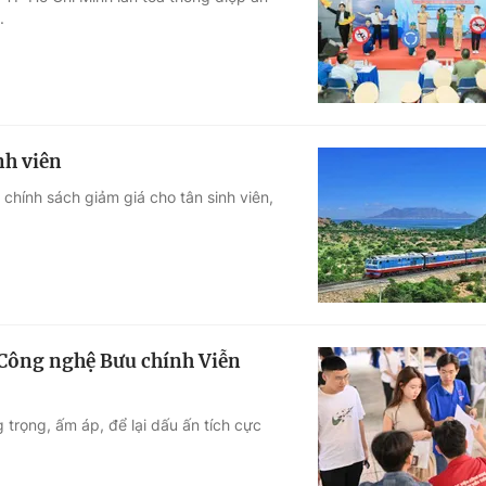
.
Góc ảnh
Giáo dục
Công nghệ
Tuyển sinh
Hitech Công ng
nh viên
Học trực tuyến
Sản phẩm
hính sách giảm giá cho tân sinh viên,
g
Thị trường
Tư vấn
 Công nghệ Bưu chính Viễn
trọng, ấm áp, để lại dấu ấn tích cực