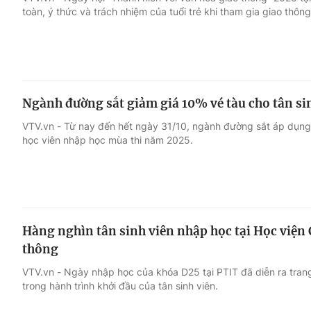
toàn, ý thức và trách nhiệm của tuổi trẻ khi tham gia giao thông
Giải trí
Đời sống
Điện ảnh
Du lịch
Ngành đường sắt giảm giá 10% vé tàu cho tân si
Âm nhạc
Làm đẹp
VTV.vn - Từ nay đến hết ngày 31/10, ngành đường sắt áp dụng c
học viên nhập học mùa thi năm 2025.
Sao
Chất lượng cuộc sốn
Hàng nghìn tân sinh viên nhập học tại Học viện
thông
VTV.vn - Ngày nhập học của khóa D25 tại PTIT đã diễn ra trang 
trong hành trình khởi đầu của tân sinh viên.