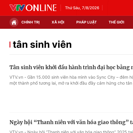
Thứ Sáu, 7/8/2026
CHÍNH TRỊ
XÃ HỘI
PHÁP LUẬT
THẾ GIỚI
Chính trị
Xã hội
tân sinh viên
Thế giới
Kinh tế
Tân sinh viên khởi đầu hành trình đại học bằng 
Tin tức
Tài chính
VTV.vn - Gần 15.000 sinh viên hòa mình vào Sync City – đêm 
một thành phố tương lai, mở ra khởi đầu đầy cảm hứng cho tân 
Thế giới đó đây
Thị trường
Câu chuyện quốc tế
Góc doanh nghiệp
Dữ liệu và đời sống
Ngày hội “Thanh niên với văn hóa giao thông” t
VTV.vn - Ngày hội “Thanh niên với văn hóa giao thông” 2025 tại