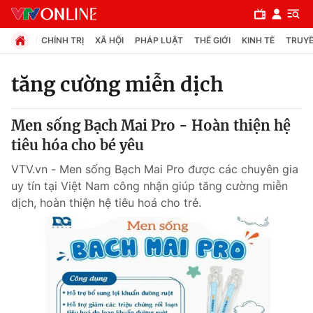
CHÍNH TRỊ
XÃ HỘI
PHÁP LUẬT
THẾ GIỚI
KINH TẾ
TRUYỀ
tăng cường miễn dịch
Chuyên mục
Men sống Bạch Mai Pro - Hoàn thiện hệ
Chính trị
tiêu hóa cho bé yêu
VTV.vn - Men sống Bạch Mai Pro được các chuyên gia
Xã hội
uy tín tại Việt Nam công nhận giúp tăng cường miễn
dịch, hoàn thiện hệ tiêu hoá cho trẻ.
Pháp luật
Y tế
Thế giới