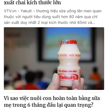
xuất chai kích thước lớn
VTV.vn - Yakult – thương hiệu sữa uống lên men quen
thuộc với người tiêu dùng suốt hơn 80 năm qua chỉ
sản xuất duy nhất 2 loại kích thước nhỏ 65ml và...
Vì sao việc nuôi con hoàn toàn bằng sữa
mẹ trong 6 tháng đầu lại quan trọng?