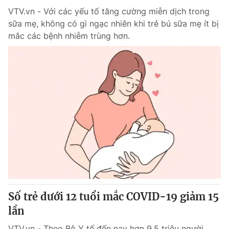
VTV.vn - Với các yếu tố tăng cường miễn dịch trong
sữa mẹ, không có gì ngạc nhiên khi trẻ bú sữa mẹ ít bị
mắc các bệnh nhiễm trùng hơn.
Số trẻ dưới 12 tuổi mắc COVID-19 giảm 15
lần
VTV.vn - Theo Bộ Y tế đến nay hơn 9,5 triệu người