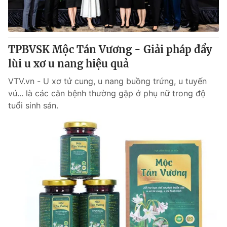
TPBVSK Mộc Tán Vương - Giải pháp đẩy
lùi u xơ u nang hiệu quả
VTV.vn - U xơ tử cung, u nang buồng trứng, u tuyến
vú... là các căn bệnh thường gặp ở phụ nữ trong độ
tuổi sinh sản.