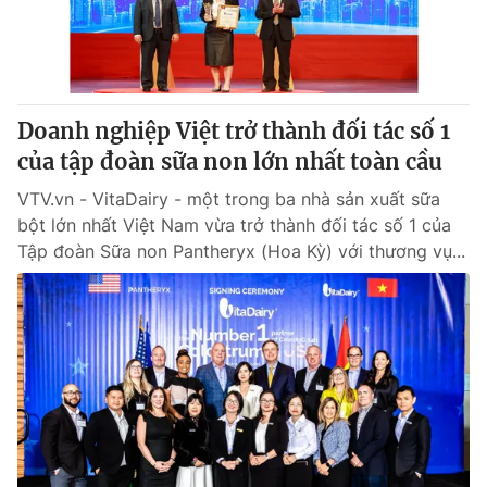
® Cấm sao chép dưới mọi hình thức nếu không có sự chấp
thuận bằng văn bản. Ghi rõ nguồn VTV.vn khi phát hành lại
thông tin từ website này.
Doanh nghiệp Việt trở thành đối tác số 1
của tập đoàn sữa non lớn nhất toàn cầu
VTV.vn - VitaDairy - một trong ba nhà sản xuất sữa
bột lớn nhất Việt Nam vừa trở thành đối tác số 1 của
Tập đoàn Sữa non Pantheryx (Hoa Kỳ) với thương vụ...