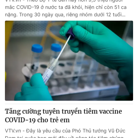
mắc COVID-19 ở nước ta đã khỏi, hiện chỉ còn 51 ca
nặng. Trong 30 ngày qua, riêng nhóm dưới 12 tuổi...
Tăng cường tuyên truyền tiêm vaccine
COVID-19 cho trẻ em
VTV.vn - Đây là yêu cầu của Phó Thủ tướng Vũ Đức