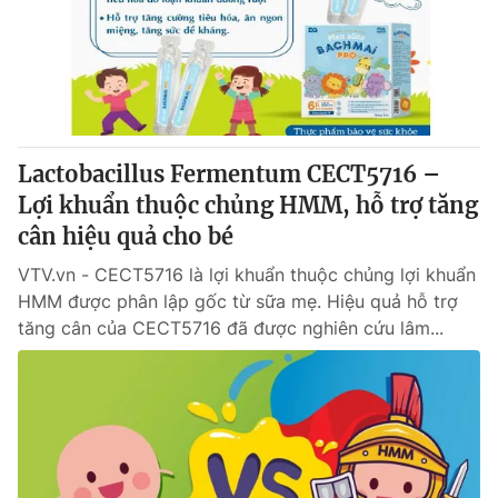
Tin tức
Kinh tế
Thế giới đó đây
Tài chính
Dữ liệu và đời sống
Câu chuyện quốc tế
Thị trường
Lactobacillus Fermentum CECT5716 –
Truyền hình
Góc doanh nghiệp
Lợi khuẩn thuộc chủng HMM, hỗ trợ tăng
Phim VTV
cân hiệu quả cho bé
Giải trí
Hậu trường
VTV.vn - CECT5716 là lợi khuẩn thuộc chủng lợi khuẩn
Điện ảnh
HMM được phân lập gốc từ sữa mẹ. Hiệu quả hỗ trợ
Đời sống
Nhân vật
tăng cân của CECT5716 đã được nghiên cứu lâm...
Âm nhạc
Du lịch
Khán giả
Giáo dục
Sao
Làm đẹp
Giải sao mai
Tuyển sinh
Công nghệ
Chất lượng cuộc sống
Học trực tuyến
Hitech Công nghệ tương lai