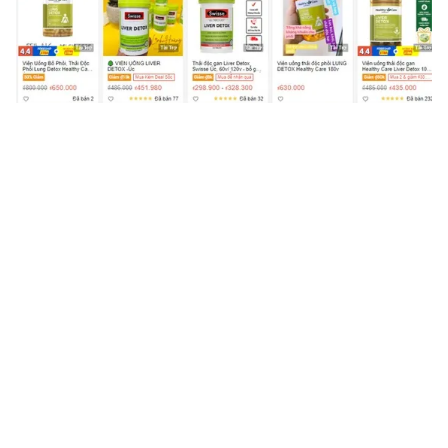
Tin mới
Video
Live
Emagazine
Trang chủ
Cà Mau chuẩn bị tiêm vaccine phòng
COVID-19 cho trẻ 5-12 tuổi
VTV.vn - Dự kiến chiến dịch tiêm vaccine phòng
COVID-19 cho lứa tuổi này sẽ bắt đầu vào Quý II năm
nay.