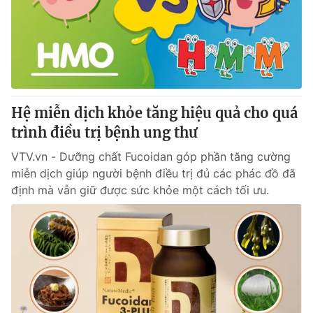
Giao lưu trực tuyến
Sản phẩm
Lịch phát sóng
Thị trường
Tư vấn
Chuyên mục khác
Hệ miễn dịch khỏe tăng hiệu quả cho quá
Emagazine
Podcast
trình điều trị bệnh ung thư
VTV.vn - Dưỡng chất Fucoidan góp phần tăng cường
Photo
Infographic
miễn dịch giúp người bệnh điều trị đủ các phác đồ đã
định mà vẫn giữ được sức khỏe một cách tối ưu.
Video
Shorts video
VTV Money
VTV Thể thao
VTV Sức khoẻ
Bất động sản