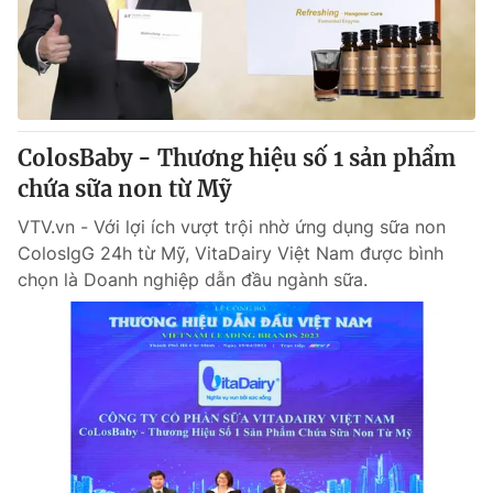
Giấy phép hoạt động báo in và báo điện tử số 483/GP-BTTTT
cấp ngày 29/12/2023
Tổng Biên tập:
Vũ Thanh Thủy
Phó Tổng Biên tập:
Nguyễn Thị Mỹ Hạnh, Phạm Quốc Thắng,
Nguyễn Trọng Ninh
Tổng đài VTV:
ColosBaby - Thương hiệu số 1 sản phẩm
024.38 355 931 - 024.38 355 932
Ðiện thoại Thời báo VTV:
chứa sữa non từ Mỹ
024.66 897 897
Email:
toasoan@vtv.vn
VTV.vn - Với lợi ích vượt trội nhờ ứng dụng sữa non
Liên hệ quảng cáo:
024-7300.7108
ColosIgG 24h từ Mỹ, VitaDairy Việt Nam được bình
chọn là Doanh nghiệp dẫn đầu ngành sữa.