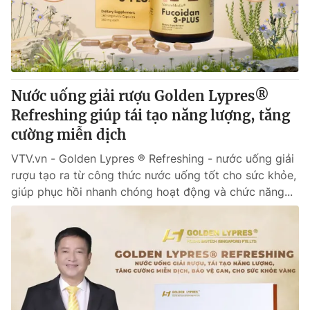
Thị trường 24h
Tấm lòng Việt
VTV4
Vươn mình bằng AI
VTV9
VTV8
Nước uống giải rượu Golden Lypres®
Refreshing giúp tái tạo năng lượng, tăng
Liên hệ tòa soạn
English
cường miễn dịch
VTV.vn - Golden Lypres ® Refreshing - nước uống giải
rượu tạo ra từ công thức nước uống tốt cho sức khỏe,
giúp phục hồi nhanh chóng hoạt động và chức năng...
THỜI BÁO VTV
Theo dõi báo trên
Cơ quan chủ quản:
Đài Truyền hình Việt Nam
Cơ quan báo chí:
Thời báo VTV