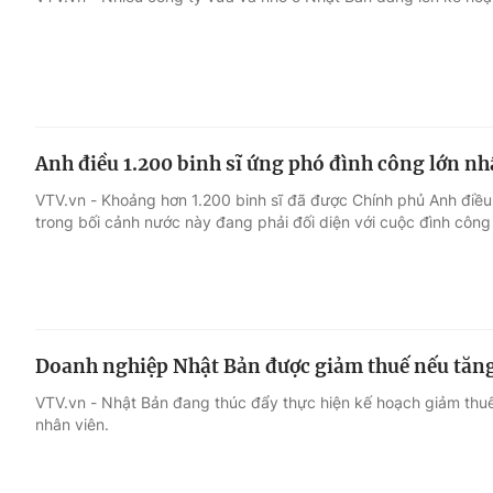
Giải trí
Đời sống
Điện ảnh
Du lịch
Anh điều 1.200 binh sĩ ứng phó đình công lớn nh
Âm nhạc
Làm đẹp
VTV.vn - Khoảng hơn 1.200 binh sĩ đã được Chính phủ Anh điề
trong bối cảnh nước này đang phải đối diện với cuộc đình công
Sao
Chất lượng cuộc sốn
Doanh nghiệp Nhật Bản được giảm thuế nếu tăng
VTV.vn - Nhật Bản đang thúc đẩy thực hiện kế hoạch giảm thu
nhân viên.