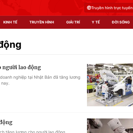
Truyền hình trực tuyến
KINH TẾ
TRUYỀN HÌNH
GIẢI TRÍ
Y TẾ
ĐỜI SỐNG
Pháp luật
Y tế
 động
Truyền hình
Multimedia
 người lao động
Phim VTV
Video
 doanh nghiệp tại Nhật Bản đã tăng lương
 nay.
Hậu trường
Shorts video
Nhân vật
Podcast
Khán giả
EMagazine
Giải sao mai
Photo
 động
Infographic
ch tăng lương cho người lao động.