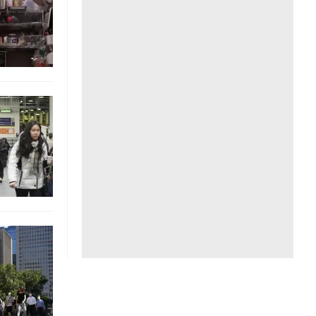
Liên hệ toà soạn
hệ tương lai