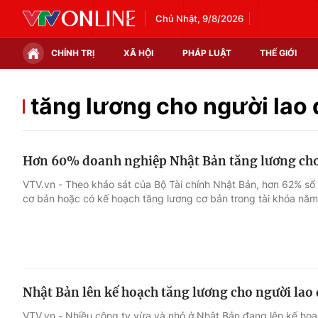
Chủ Nhật, 9/8/2026
CHÍNH TRỊ
XÃ HỘI
PHÁP LUẬT
THẾ GIỚI
Chính trị
Xã hội
tăng lương cho người lao
Thế giới
Kinh tế
Hơn 60% doanh nghiệp Nhật Bản tăng lương cho
Tin tức
Tài chính
VTV.vn - Theo khảo sát của Bộ Tài chính Nhật Bản, hơn 62% số
cơ bản hoặc có kế hoạch tăng lương cơ bản trong tài khóa năm
Thế giới đó đây
Thị trường
Câu chuyện quốc tế
Góc doanh nghiệp
Dữ liệu và đời sống
Nhật Bản lên kế hoạch tăng lương cho người lao
VTV.vn - Nhiều công ty vừa và nhỏ ở Nhật Bản đang lên kế hoạ