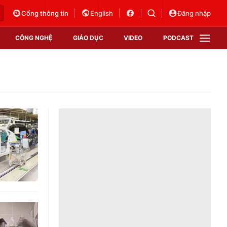
Cổng thông tin
English
Đăng nhập
CÔNG NGHỆ
GIÁO DỤC
VIDEO
PODCAST
VTV Money
VTV Thể thao
VTV Sức khoẻ
Bất động sản
Thị trường 24h
Tấm lòng Việt
Vươn mình bằng AI
VTV4
VTV8
VTV9
Lịch phát sóng
Giao lưu trực tuyến
Sự kiện