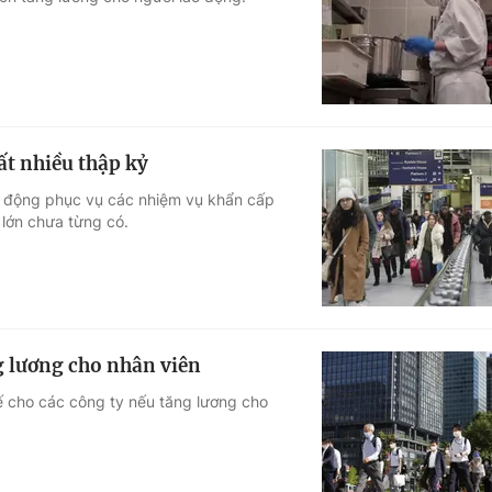
Góc ảnh
Giáo dục
Công nghệ
Tuyển sinh
Hitech Công ng
ất nhiều thập kỷ
Học trực tuyến
Sản phẩm
u động phục vụ các nhiệm vụ khẩn cấp
 lớn chưa từng có.
g
Thị trường
Tư vấn
 lương cho nhân viên
ế cho các công ty nếu tăng lương cho