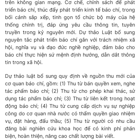
Email:
toasoan@vtv.vn
trên không gian mạng. Cơ chế, chính sách để phát
triển báo chí, thúc đẩy phát triển kinh tế báo chí, trong
Liên hệ quảng cáo:
024-7300.7108
bối cảnh sắp xếp, tinh gọn tổ chức bộ máy của hệ
thống chính trị, đáp ứng yêu cầu thông tin, tuyên
truyền trong kỷ nguyên mới. Dự thảo Luật bổ sung
nguyên tắc phát triển báo chí gắn với trách nhiệm xã
hội, nghĩa vụ và đạo đức nghề nghiệp, đảm bảo cho
báo chí thực hiện sứ mệnh định hướng, dẫn dắt thông
tin trong xã hội.
Dự thảo luật bổ sung quy định về nguồn thu mới của
cơ quan báo chí, gồm: (1) Thu từ bán quyền xem, nghe
tác phẩm báo chí; (2) Thu từ cho phép khai thác, sử
® Cấm sao chép dưới mọi hình thức nếu không có sự chấp
dụng tác phẩm báo chí; (3) Thu từ liên kết trong hoạt
thuận bằng văn bản. Ghi rõ nguồn VTV.vn khi phát hành lại
động báo chí; (4) Thu từ cung cấp dịch vụ sự nghiệp
thông tin từ website này.
công do cơ quan nhà nước có thẩm quyền giao nhiệm
vụ, đặt hàng, đấu thầu; (5) Thu từ người có nhu cầu
đăng bài nghiên cứu khoa học để có kinh phí phản
biện, hoàn thiện, nâng cao chất lượng bài viết.