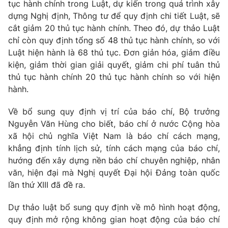
tục hành chính trong Luật, dự kiến trong quá trình xây
dựng Nghị định, Thông tư để quy định chi tiết Luật, sẽ
cắt giảm 20 thủ tục hành chính. Theo đó, dự thảo Luật
chỉ còn quy định tổng số 48 thủ tục hành chính, so với
THỜI BÁO VTV
Luật hiện hành là 68 thủ tục. Đơn giản hóa, giảm điều
kiện, giảm thời gian giải quyết, giảm chi phí tuân thủ
thủ tục hành chính 20 thủ tục hành chính so với hiện
Theo dõi báo trên
hành.
Cơ quan chủ quản:
Đài Truyền hình Việt Nam
Về bổ sung quy định vị trí của báo chí, Bộ trưởng
Nguyễn Văn Hùng cho biết, báo chí ở nước Cộng hòa
Cơ quan báo chí:
Thời báo VTV
xã hội chủ nghĩa Việt Nam là báo chí cách mạng,
Giấy phép hoạt động báo in và báo điện tử số 483/GP-BTTTT
khẳng định tính lịch sử, tính cách mạng của báo chí,
cấp ngày 29/12/2023
hướng đến xây dựng nền báo chí chuyên nghiệp, nhân
Tổng Biên tập:
Vũ Thanh Thủy
văn, hiện đại mà Nghị quyết Đại hội Đảng toàn quốc
Phó Tổng Biên tập:
Nguyễn Thị Mỹ Hạnh, Phạm Quốc Thắng,
lần thứ XIII đã đề ra.
Nguyễn Trọng Ninh
Tổng đài VTV:
024.38 355 931 - 024.38 355 932
Dự thảo luật bổ sung quy định về mô hình hoạt động,
Ðiện thoại Thời báo VTV:
024.66 897 897
quy định mở rộng không gian hoạt động của báo chí