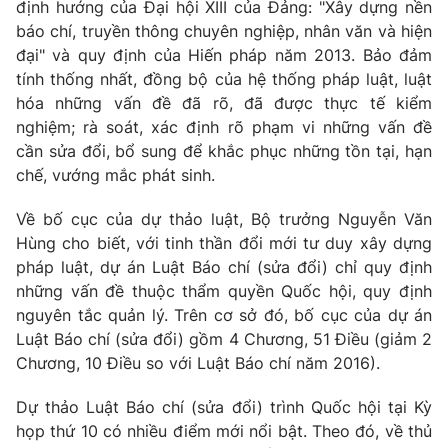
định hướng của Đại hội XIII của Đảng: "Xây dựng nền
báo chí, truyền thông chuyên nghiệp, nhân văn và hiện
Photo
Infographic
đại" và quy định của Hiến pháp năm 2013. Bảo đảm
tính thống nhất, đồng bộ của hệ thống pháp luật, luật
Video
Shorts video
hóa những vấn đề đã rõ, đã được thực tế kiểm
nghiệm; rà soát, xác định rõ phạm vi những vấn đề
VTV Money
VTV Thể thao
cần sửa đổi, bổ sung để khắc phục những tồn tại, hạn
chế, vướng mắc phát sinh.
VTV Sức khoẻ
Bất động sản
Về bố cục của dự thảo luật, Bộ trưởng Nguyễn Văn
Hùng cho biết, với tinh thần đổi mới tư duy xây dựng
Thị trường 24h
Tấm lòng Việt
pháp luật, dự án Luật Báo chí (sửa đổi) chỉ quy định
những vấn đề thuộc thẩm quyền Quốc hội, quy định
nguyên tắc quản lý. Trên cơ sở đó, bố cục của dự án
VTV4
Vươn mình bằng AI
Luật Báo chí (sửa đổi) gồm 4 Chương, 51 Điều (giảm 2
Chương, 10 Điều so với Luật Báo chí năm 2016).
VTV9
VTV8
Dự thảo Luật Báo chí (sửa đổi) trình Quốc hội tại Kỳ
họp thứ 10 có nhiều điểm mới nổi bật. Theo đó, về thủ
Liên hệ tòa soạn
English