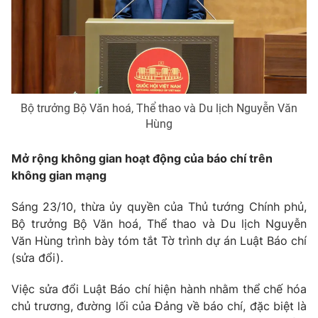
Phim VTV
Giải trí
Hậu trường
Điện ảnh
Đời sống
Nhân vật
Âm nhạc
Du lịch
Khán giả
Giáo dục
Sao
Bộ trưởng Bộ Văn hoá, Thể thao và Du lịch Nguyễn Văn
Làm đẹp
Giải sao mai
Hùng
Tuyển sinh
Công nghệ
Chất lượng cuộc sống
Học trực tuyến
Mở rộng không gian hoạt động của báo chí trên
Hitech Công nghệ tương lai
không gian mạng
Giao lưu trực tuyến
Sản phẩm
Sáng 23/10, thừa ủy quyền của Thủ tướng Chính phủ,
Lịch phát sóng
Bộ trưởng Bộ Văn hoá, Thể thao và Du lịch Nguyễn
Thị trường
Văn Hùng trình bày tóm tắt Tờ trình dự án Luật Báo chí
Tư vấn
(sửa đổi).
Chuyên mục khác
Việc sửa đổi Luật Báo chí hiện hành nhằm thể chế hóa
Emagazine
Podcast
chủ trương, đường lối của Đảng về báo chí, đặc biệt là