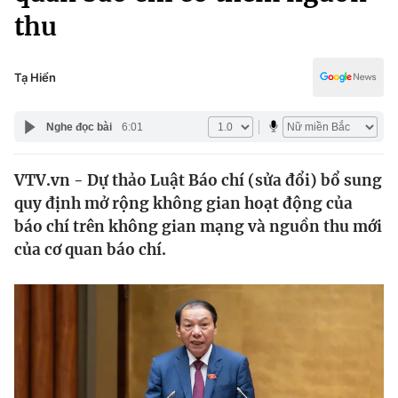
Chính trị
thu
Truyền hình
Văn hóa - Giải trí
Xã hội
Y tế
Tạ Hiển
Đời sống
Pháp luật
Công nghệ
Nghe đọc bài
6:01
Giáo dục
Y tế
VTV.vn - Dự thảo Luật Báo chí (sửa đổi) bổ sung
quy định mở rộng không gian hoạt động của
Thế giới
báo chí trên không gian mạng và nguồn thu mới
Tin tức
của cơ quan báo chí.
Kinh tế
Thế giới đó đây
Tài chính
Dữ liệu và đời sống
Câu chuyện quốc tế
Thị trường
Truyền hình
Góc doanh nghiệp