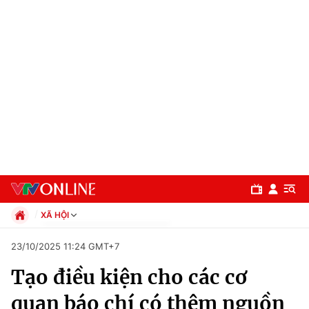
XÃ HỘI
Chính trị
23/10/2025 11:24 GMT+7
Xã hội
Tạo điều kiện cho các cơ
Pháp luật
Chuyên mục
Kinh tế
quan báo chí có thêm nguồn
Thể thao