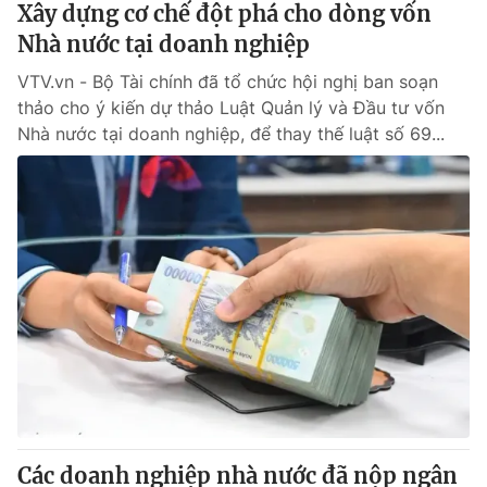
Xây dựng cơ chế đột phá cho dòng vốn
Nhà nước tại doanh nghiệp
® Cấm sao chép dưới mọi hình thức nếu không có sự chấp
VTV.vn - Bộ Tài chính đã tổ chức hội nghị ban soạn
thuận bằng văn bản. Ghi rõ nguồn VTV.vn khi phát hành lại
thông tin từ website này.
thảo cho ý kiến dự thảo Luật Quản lý và Đầu tư vốn
Nhà nước tại doanh nghiệp, để thay thế luật số 69...
Các doanh nghiệp nhà nước đã nộp ngân