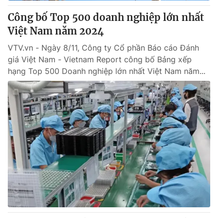
Giấy phép hoạt động báo in và báo điện tử số 483/GP-BTTTT
Công bố Top 500 doanh nghiệp lớn nhất
cấp ngày 29/12/2023
Việt Nam năm 2024
Tổng Biên tập:
Vũ Thanh Thủy
Phó Tổng Biên tập:
Nguyễn Thị Mỹ Hạnh, Phạm Quốc Thắng,
VTV.vn - Ngày 8/11, Công ty Cổ phần Báo cáo Đánh
Nguyễn Trọng Ninh
giá Việt Nam - Vietnam Report công bố Bảng xếp
Tổng đài VTV:
024.38 355 931 - 024.38 355 932
hạng Top 500 Doanh nghiệp lớn nhất Việt Nam năm...
Ðiện thoại Thời báo VTV:
024.66 897 897
Email:
toasoan@vtv.vn
Liên hệ quảng cáo:
024-7300.7108