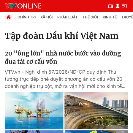
CHÍNH TRỊ
XÃ HỘI
PHÁP LUẬT
THẾ GIỚI
KINH TẾ
TRUYỀ
Tập đoàn Dầu khí Việt Nam
Chuyên mục
20 "ông lớn" nhà nước bước vào đường
Chính trị
đua tái cơ cấu vốn
VTV.vn - Nghị định 57/2026/NĐ-CP quy định Thủ
Xã hội
tướng trực tiếp phê duyệt phương án cơ cấu vốn 20
doanh nghiệp trụ cột, mở ra vận hội mới cho kinh tế...
Pháp luật
Y tế
Thế giới