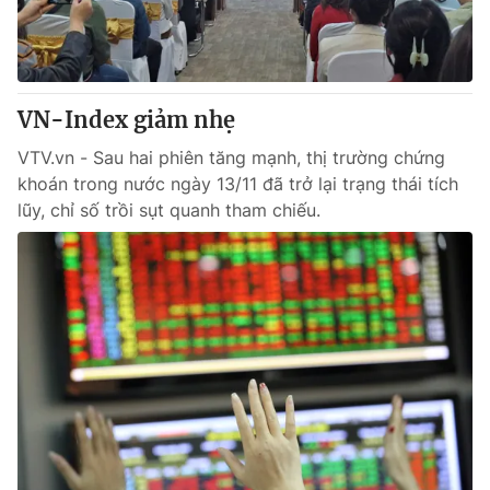
Giao lưu trực tuyến
Sản phẩm
Lịch phát sóng
Thị trường
Tư vấn
VN-Index giảm nhẹ
Chuyên mục khác
VTV.vn - Sau hai phiên tăng mạnh, thị trường chứng
Emagazine
khoán trong nước ngày 13/11 đã trở lại trạng thái tích
Podcast
lũy, chỉ số trồi sụt quanh tham chiếu.
Photo
Infographic
Video
Shorts video
VTV Money
VTV Thể thao
VTV Sức khoẻ
Bất động sản