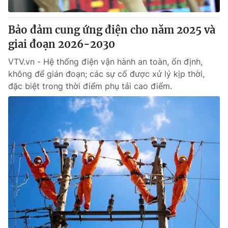
Thị trường 24h
Tấm lòng Việt
Bảo đảm cung ứng điện cho năm 2025 và
VTV4
Vươn mình bằng AI
giai đoạn 2026-2030
VTV.vn - Hệ thống điện vận hành an toàn, ổn định,
VTV9
VTV8
không để gián đoạn; các sự cố được xử lý kịp thời,
đặc biệt trong thời điểm phụ tải cao điểm.
Liên hệ tòa soạn
English
THỜI BÁO VTV
Theo dõi báo trên
Cơ quan chủ quản:
Đài Truyền hình Việt Nam
Cơ quan báo chí:
Thời báo VTV