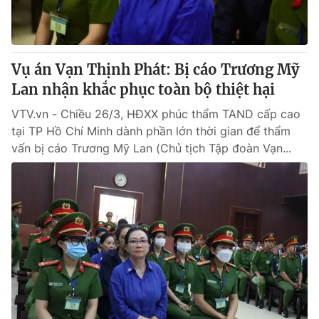
Vụ án Vạn Thịnh Phát: Bị cáo Trương Mỹ
Lan nhận khắc phục toàn bộ thiệt hại
VTV.vn - Chiều 26/3, HĐXX phúc thẩm TAND cấp cao
tại TP Hồ Chí Minh dành phần lớn thời gian để thẩm
vấn bị cáo Trương Mỹ Lan (Chủ tịch Tập đoàn Vạn...