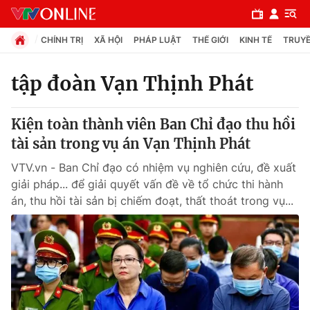
CHÍNH TRỊ
XÃ HỘI
PHÁP LUẬT
THẾ GIỚI
KINH TẾ
TRUYỀ
tập đoàn Vạn Thịnh Phát
Chuyên mục
Kiện toàn thành viên Ban Chỉ đạo thu hồi
Chính trị
tài sản trong vụ án Vạn Thịnh Phát
VTV.vn - Ban Chỉ đạo có nhiệm vụ nghiên cứu, đề xuất
Xã hội
giải pháp... để giải quyết vấn đề về tổ chức thi hành
án, thu hồi tài sản bị chiếm đoạt, thất thoát trong vụ...
Pháp luật
Y tế
Thế giới