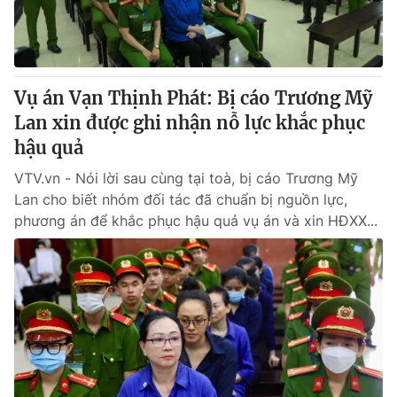
Thị trường 24h
Tấm lòng Việt
VTV4
Vươn mình bằng AI
Vụ án Vạn Thịnh Phát: Bị cáo Trương Mỹ
VTV9
VTV8
Lan xin được ghi nhận nỗ lực khắc phục
hậu quả
Liên hệ tòa soạn
English
VTV.vn - Nói lời sau cùng tại toà, bị cáo Trương Mỹ
Lan cho biết nhóm đối tác đã chuẩn bị nguồn lực,
phương án để khắc phục hậu quả vụ án và xin HĐXX...
THỜI BÁO VTV
Theo dõi báo trên
Cơ quan chủ quản:
Đài Truyền hình Việt Nam
Cơ quan báo chí:
Thời báo VTV