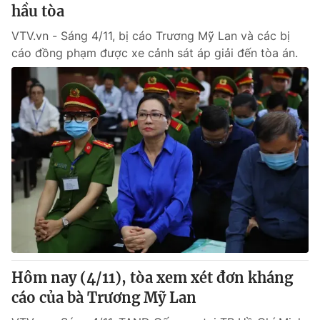
hầu tòa
VTV.vn - Sáng 4/11, bị cáo Trương Mỹ Lan và các bị
cáo đồng phạm được xe cảnh sát áp giải đến tòa án.
Hôm nay (4/11), tòa xem xét đơn kháng
cáo của bà Trương Mỹ Lan