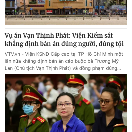
® Cấm sao chép dưới mọi hình thức nếu không có sự chấp
thuận bằng văn bản. Ghi rõ nguồn VTV.vn khi phát hành lại
thông tin từ website này.
Vụ án Vạn Thịnh Phát: Viện Kiểm sát
khẳng định bản án đúng người, đúng tội
VTV.vn - Viện KSND Cấp cao tại TP Hồ Chí Minh một
lần nữa khẳng định bản án cáo buộc bà Trương Mỹ
Lan (Chủ tịch Vạn Thịnh Phát) và đồng phạm đúng...