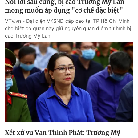
Nói lời sau cùng, bị cáo Trương Mỹ Lan
mong muốn áp dụng "cơ chế đặc biệt"
VTV.vn - Đại diện VKSND cấp cao tại TP Hồ Chí Minh
cho biết cơ quan này giữ nguyên quan điểm tử hình bị
cáo Trương Mỹ Lan.
Xét xử vụ Vạn Thịnh Phát: Trương Mỹ