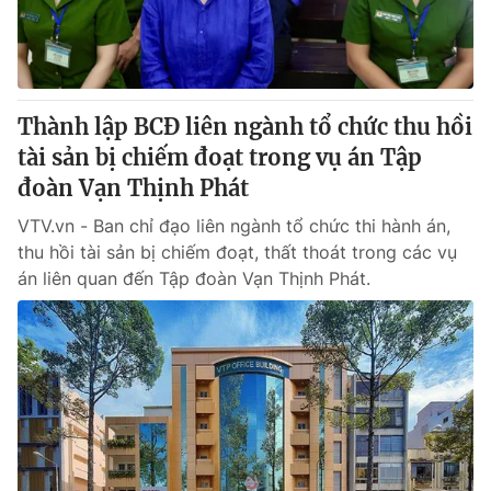
Giấy phép hoạt động báo in và báo điện tử số 483/GP-BTTTT
cấp ngày 29/12/2023
Tổng Biên tập:
Vũ Thanh Thủy
Phó Tổng Biên tập:
Nguyễn Thị Mỹ Hạnh, Phạm Quốc Thắng,
Thành lập BCĐ liên ngành tổ chức thu hồi
Nguyễn Trọng Ninh
Tổng đài VTV:
tài sản bị chiếm đoạt trong vụ án Tập
024.38 355 931 - 024.38 355 932
Ðiện thoại Thời báo VTV:
đoàn Vạn Thịnh Phát
024.66 897 897
Email:
toasoan@vtv.vn
VTV.vn - Ban chỉ đạo liên ngành tổ chức thi hành án,
Liên hệ quảng cáo:
024-7300.7108
thu hồi tài sản bị chiếm đoạt, thất thoát trong các vụ
án liên quan đến Tập đoàn Vạn Thịnh Phát.