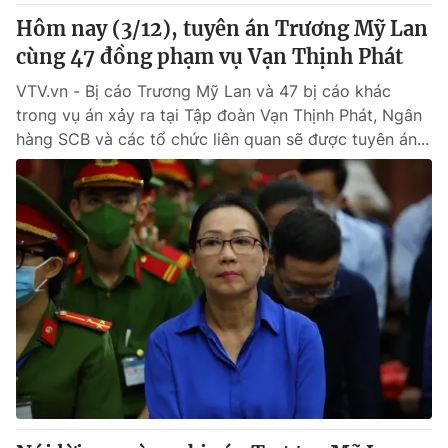
Hôm nay (3/12), tuyên án Trương Mỹ Lan
cùng 47 đồng phạm vụ Vạn Thịnh Phát
VTV.vn - Bị cáo Trương Mỹ Lan và 47 bị cáo khác
trong vụ án xảy ra tại Tập đoàn Vạn Thịnh Phát, Ngân
hàng SCB và các tổ chức liên quan sẽ được tuyên án...