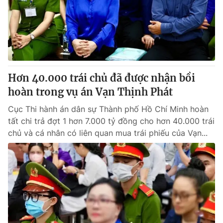
Tin tức
Kinh tế
Thế giới đó đây
Tài chính
Dữ liệu và đời sống
Câu chuyện quốc tế
Thị trường
Hơn 40.000 trái chủ đã được nhận bồi
Truyền hình
Góc doanh nghiệp
hoàn trong vụ án Vạn Thịnh Phát
Phim VTV
Giải trí
Cục Thi hành án dân sự Thành phố Hồ Chí Minh hoàn
Hậu trường
tất chi trả đợt 1 hơn 7.000 tỷ đồng cho hơn 40.000 trái
Điện ảnh
chủ và cá nhân có liên quan mua trái phiếu của Vạn...
Đời sống
Nhân vật
Âm nhạc
Du lịch
Khán giả
Giáo dục
Sao
Làm đẹp
Giải sao mai
Tuyển sinh
Công nghệ
Chất lượng cuộc sống
Học trực tuyến
Hitech Công nghệ tương lai