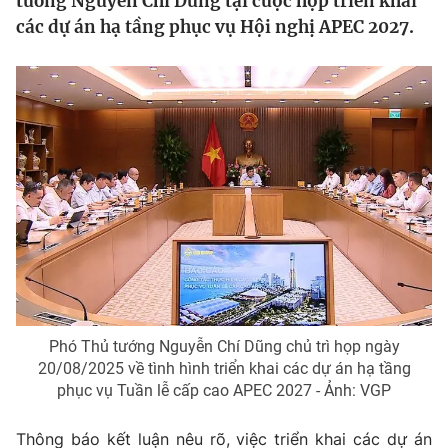
tướng Nguyễn Chí Dũng tại cuộc họp triển khai
Tin tức
các dự án hạ tầng phục vụ Hội nghị APEC 2027.
Kinh tế
Thế giới đó đây
Tài chính
Dữ liệu và đời sống
Câu chuyện quốc tế
Thị trường
Truyền hình
Góc doanh nghiệp
Phim VTV
Giải trí
Hậu trường
Điện ảnh
Đời sống
Nhân vật
Âm nhạc
Du lịch
Khán giả
Giáo dục
Sao
Phó Thủ tướng Nguyễn Chí Dũng chủ trì họp ngày
Làm đẹp
Giải sao mai
20/08/2025 về tình hình triển khai các dự án hạ tầng
Tuyển sinh
Công nghệ
phục vụ Tuần lễ cấp cao APEC 2027 - Ảnh: VGP
Chất lượng cuộc sống
Học trực tuyến
Hitech Công nghệ tương lai
Thông báo kết luận nêu rõ, việc triển khai các dự án