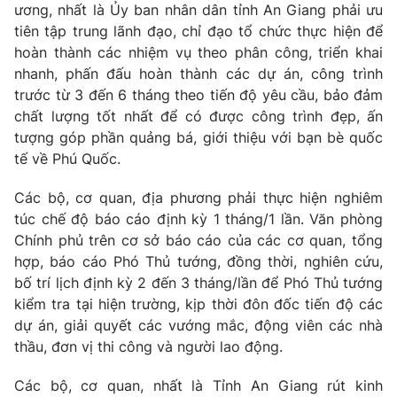
ương, nhất là Ủy ban nhân dân tỉnh An Giang phải ưu
Giấy phép hoạt động báo in và báo điện tử số 483/GP-BTTTT
tiên tập trung lãnh đạo, chỉ đạo tổ chức thực hiện để
cấp ngày 29/12/2023
hoàn thành các nhiệm vụ theo phân công, triển khai
Tổng Biên tập:
Vũ Thanh Thủy
nhanh, phấn đấu hoàn thành các dự án, công trình
Phó Tổng Biên tập:
Nguyễn Thị Mỹ Hạnh, Phạm Quốc Thắng,
trước từ 3 đến 6 tháng theo tiến độ yêu cầu, bảo đảm
Nguyễn Trọng Ninh
chất lượng tốt nhất để có được công trình đẹp, ấn
Tổng đài VTV:
024.38 355 931 - 024.38 355 932
tượng góp phần quảng bá, giới thiệu với bạn bè quốc
Ðiện thoại Thời báo VTV:
024.66 897 897
tế về Phú Quốc.
Email:
toasoan@vtv.vn
Các bộ, cơ quan, địa phương phải thực hiện nghiêm
Liên hệ quảng cáo:
024-7300.7108
túc chế độ báo cáo định kỳ 1 tháng/1 lần. Văn phòng
Chính phủ trên cơ sở báo cáo của các cơ quan, tổng
hợp, báo cáo Phó Thủ tướng, đồng thời, nghiên cứu,
bố trí lịch định kỳ 2 đến 3 tháng/lần để Phó Thủ tướng
kiểm tra tại hiện trường, kịp thời đôn đốc tiến độ các
dự án, giải quyết các vướng mắc, động viên các nhà
thầu, đơn vị thi công và người lao động.
Các bộ, cơ quan, nhất là Tỉnh An Giang rút kinh