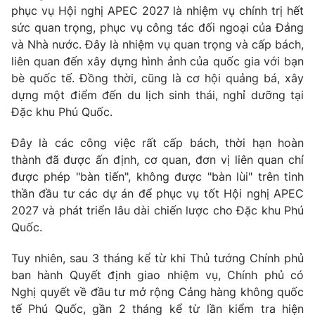
Giao lưu trực tuyến
phục vụ Hội nghị APEC 2027 là nhiệm vụ chính trị hết
Sản phẩm
sức quan trọng, phục vụ công tác đối ngoại của Đảng
Lịch phát sóng
Thị trường
và Nhà nước. Đây là nhiệm vụ quan trọng và cấp bách,
liên quan đến xây dựng hình ảnh của quốc gia với bạn
Tư vấn
bè quốc tế. Đồng thời, cũng là cơ hội quảng bá, xây
Chuyên mục khác
dựng một điểm đến du lịch sinh thái, nghỉ dưỡng tại
Đặc khu Phú Quốc.
Emagazine
Podcast
Đây là các công việc rất cấp bách, thời hạn hoàn
Photo
Infographic
thành đã được ấn định, cơ quan, đơn vị liên quan chỉ
được phép "bàn tiến", không được "bàn lùi" trên tinh
thần đầu tư các dự án để phục vụ tốt Hội nghị APEC
Video
Shorts video
2027 và phát triển lâu dài chiến lược cho Đặc khu Phú
Quốc.
VTV Money
VTV Thể thao
Tuy nhiên, sau 3 tháng kể từ khi Thủ tướng Chính phủ
ban hành Quyết định giao nhiệm vụ, Chính phủ có
VTV Sức khoẻ
Bất động sản
Nghị quyết về đầu tư mở rộng Cảng hàng không quốc
tế Phú Quốc, gần 2 tháng kể từ lần kiểm tra hiện