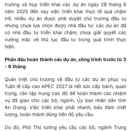
Thị trường 24h
Tấm lòng Việt
trường và họp triển khai các dự án ngày 28 tháng 6
năm 2025 đến nay việc triển khai thực tế quá chậm
trễ, nhiều dự án được phê duyệt chủ trương đầu tư
VTV4
Vươn mình bằng AI
nhưng chưa lựa chọn được nhà đầu tư; các dự án đã
có nhà đầu tư triển khai chậm; chưa giải quyết các
VTV9
VTV8
vướng mắc về thủ tục đầu tư trong quá trình thực
hiện.
Liên hệ tòa soạn
English
Phấn đấu hoàn thành các dự án, công trình trước từ 3
- 6 tháng
Quán triệt chủ trương về đầu tư các dự án phục vụ
THỜI BÁO VTV
Tuần lễ cấp cao APEC 2027 là hết sức cấp bách, quan
trọng, cần tập trung cao độ để hoàn thành các nhiệm
vụ đã giao cho các bộ, ngành, Ủy ban nhân dân tỉnh
Theo dõi báo trên
An Giang. Việc triển khai phải nhanh, bảo đảm chất
lượng, hoàn thành đúng tiến độ yêu cầu.
Cơ quan chủ quản:
Đài Truyền hình Việt Nam
Do đó, Phó Thủ tướng yêu cầu các bộ, ngành Trung
Cơ quan báo chí:
Thời báo VTV