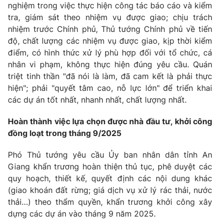
nghiệm trong việc thực hiện công tác báo cáo và kiểm
tra, giám sát theo nhiệm vụ được giao; chịu trách
® Cấm sao chép dưới mọi hình thức nếu không có sự chấp
nhiệm trước Chính phủ, Thủ tướng Chính phủ về tiến
thuận bằng văn bản. Ghi rõ nguồn VTV.vn khi phát hành lại
độ, chất lượng các nhiệm vụ được giao, kịp thời kiểm
thông tin từ website này.
điểm, có hình thức xử lý phù hợp đối với tổ chức, cá
nhân vi phạm, không thực hiện đúng yêu cầu. Quán
triệt tinh thần "đã nói là làm, đã cam kết là phải thực
hiện"; phải "quyết tâm cao, nỗ lực lớn" để triển khai
các dự án tốt nhất, nhanh nhất, chất lượng nhất.
Hoàn thành việc lựa chọn được nhà đầu tư, khởi công
đồng loạt trong tháng 9/2025
Phó Thủ tướng yêu cầu Ủy ban nhân dân tỉnh An
Giang khẩn trương hoàn thiện thủ tục, phê duyệt các
quy hoạch, thiết kế, quyết định các nội dung khác
(giao khoán đất rừng; giá dịch vụ xử lý rác thải, nước
thải…) theo thẩm quyền, khẩn trương khởi công xây
dựng các dự án vào tháng 9 năm 2025.