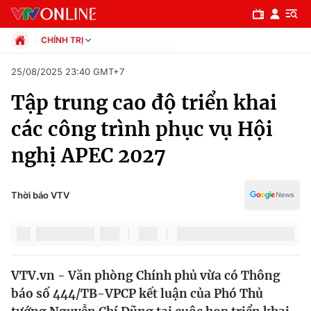
CHÍNH TRỊ
Chính trị
25/08/2025 23:40 GMT+7
Xã hội
Tập trung cao độ triển khai
Pháp luật
Chuyên mục
Kinh tế
các công trình phục vụ Hội
Thể thao
Chính trị
nghị APEC 2027
Truyền hình
Văn hóa - Giải trí
Xã hội
Y tế
Thời báo VTV
Đời sống
Pháp luật
Công nghệ
Giáo dục
Y tế
VTV.vn - Văn phòng Chính phủ vừa có Thông
báo số 444/TB-VPCP kết luận của Phó Thủ
Thế giới