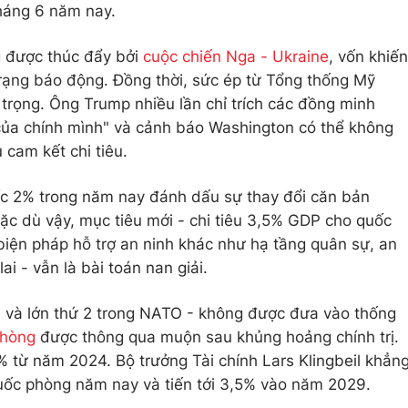
tháng 6 năm nay.
g được thúc đẩy bởi
cuộc chiến Nga - Ukraine
, vốn khiến
 trạng báo động. Đồng thời, sức ép từ Tổng thống Mỹ
trọng. Ông Trump nhiều lần chỉ trích các đồng minh
 của chính mình" và cảnh báo Washington có thể không
cam kết chi tiêu.
c 2% trong năm nay đánh dấu sự thay đổi căn bản
Mặc dù vậy, mục tiêu mới - chi tiêu 3,5% GDP cho quốc
iện pháp hỗ trợ an ninh khác như hạ tầng quân sự, an
i - vẫn là bài toán nan giải.
u và lớn thứ 2 trong NATO - không được đưa vào thống
phòng
được thông qua muộn sau khủng hoảng chính trị.
 từ năm 2024. Bộ trưởng Tài chính Lars Klingbeil khẳn
quốc phòng năm nay và tiến tới 3,5% vào năm 2029.