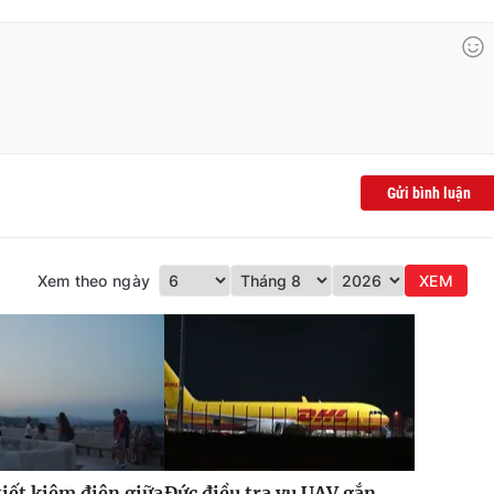
Gửi bình luận
Xem theo ngày
XEM
iết kiệm điện giữa
Đức điều tra vụ UAV gắn