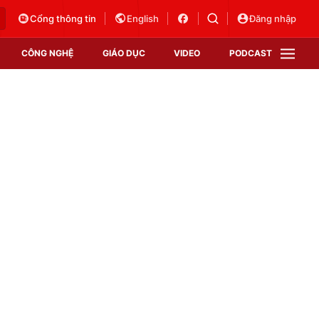
Cổng thông tin
English
Đăng nhập
CÔNG NGHỆ
GIÁO DỤC
VIDEO
PODCAST
VTV Money
VTV Thể thao
VTV Sức khoẻ
Bất động sản
Thị trường 24h
Tấm lòng Việt
Vươn mình bằng AI
VTV4
VTV8
VTV9
Lịch phát sóng
Giao lưu trực tuyến
Sự kiện