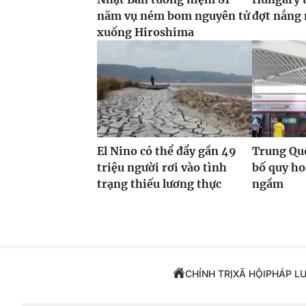
năm vụ ném bom nguyên tử
đợt nắng
xuống Hiroshima
El Nino có thể đẩy gần 49
Trung Quố
triệu người rơi vào tình
bố quy h
trạng thiếu lương thực
ngầm
CHÍNH TRỊ
XÃ HỘI
PHÁP L