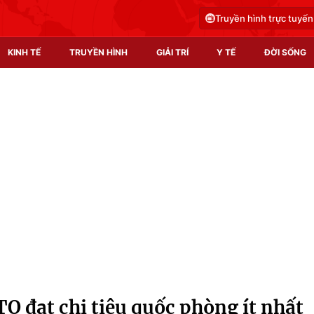
Truyền hình trực tuyến
KINH TẾ
TRUYỀN HÌNH
GIẢI TRÍ
Y TẾ
ĐỜI SỐNG
Pháp luật
Y tế
Truyền hình
Multimedia
Phim VTV
Video
Hậu trường
Shorts video
Nhân vật
Podcast
Khán giả
EMagazine
Giải sao mai
Photo
O đạt chi tiêu quốc phòng ít nhất
Infographic