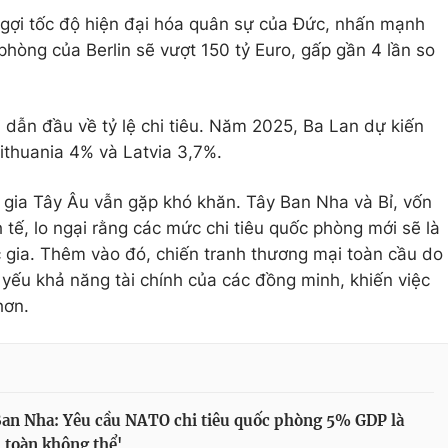
gợi tốc độ hiện đại hóa quân sự của Đức, nhấn mạnh
phòng của Berlin sẽ vượt 150 tỷ Euro, gấp gần 4 lần so
 dẫn đầu về tỷ lệ chi tiêu. Năm 2025, Ba Lan dự kiến
thuania 4% và Latvia 3,7%.
c gia Tây Âu vẫn gặp khó khăn. Tây Ban Nha và Bỉ, vốn
tế, lo ngại rằng các mức chi tiêu quốc phòng mới sẽ là
 gia. Thêm vào đó, chiến tranh thương mại toàn cầu do
yếu khả năng tài chính của các đồng minh, khiến việc
hơn.
an Nha: Yêu cầu NATO chi tiêu quốc phòng 5% GDP là
 toàn không thể'