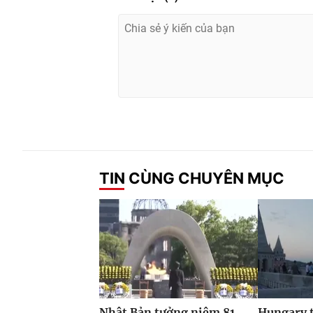
TIN CÙNG CHUYÊN MỤC
Nhật Bản tưởng niệm 81
Hungary t