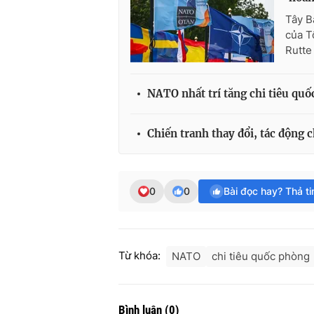
Tây B
của T
Rutte
NATO nhất trí tăng chi tiêu qu
Chiến tranh thay đổi, tác động 
0
0
Bài đọc hay? Thả t
Từ khóa:
NATO
chi tiêu quốc phòng
Bình luận
(
0
)