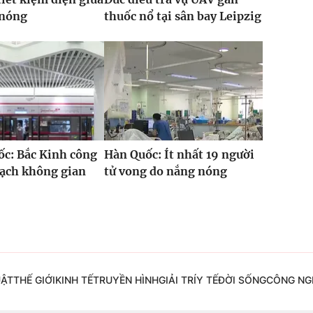
 nóng
thuốc nổ tại sân bay Leipzig
c: Bắc Kinh công
Hàn Quốc: Ít nhất 19 người
oạch không gian
tử vong do nắng nóng
UẬT
THẾ GIỚI
KINH TẾ
TRUYỀN HÌNH
GIẢI TRÍ
Y TẾ
ĐỜI SỐNG
CÔNG NG