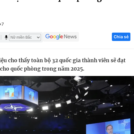
Góc ảnh
+7
Giáo dục
Công nghệ
Chia sẻ
Tuyển sinh
Hitech Công ng
Học trực tuyến
Sản phẩm
ệu cho thấy toàn bộ 32 quốc gia thành viên sẽ đạt
g
Thị trường
P cho quốc phòng trong năm 2025.
Tư vấn