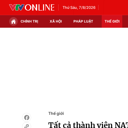
Thứ Sáu, 7/8/2026
CHÍNH TRỊ
XÃ HỘI
PHÁP LUẬT
THẾ GIỚI
Chính trị
Xã hội
Thế giới
Kinh tế
Tin tức
Tài chính
Thế giới đó đây
Thị trường
Câu chuyện quốc tế
Góc doanh nghiệp
Dữ liệu và đời sống
Thế giới
Tất cả thành viên NAT