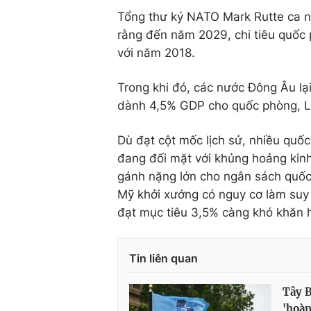
Tổng thư ký NATO Mark Rutte ca n
rằng đến năm 2029, chi tiêu quốc 
với năm 2018.
Trong khi đó, các nước Đông Âu lại
dành 4,5% GDP cho quốc phòng, Li
Dù đạt cột mốc lịch sử, nhiều quố
đang đối mặt với khủng hoảng kinh 
gánh nặng lớn cho ngân sách quốc
Mỹ khởi xướng có nguy cơ làm suy 
đạt mục tiêu 3,5% càng khó khăn 
Tin liên quan
Tây B
'hoàn