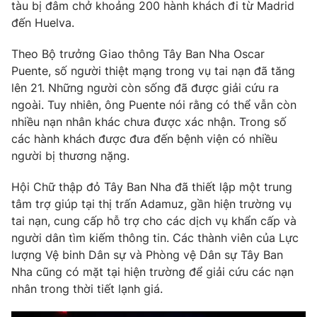
Phim VTV
tàu bị đâm chở khoảng 200 hành khách đi từ Madrid
Giải trí
đến Huelva.
Hậu trường
Điện ảnh
Theo Bộ trưởng Giao thông Tây Ban Nha Oscar
Đời sống
Nhân vật
Puente, số người thiệt mạng trong vụ tai nạn đã tăng
Âm nhạc
Du lịch
lên 21. Những người còn sống đã được giải cứu ra
Khán giả
Giáo dục
Sao
ngoài. Tuy nhiên, ông Puente nói rằng có thể vẫn còn
Làm đẹp
Giải sao mai
nhiều nạn nhân khác chưa được xác nhận. Trong số
Tuyển sinh
Công nghệ
các hành khách được đưa đến bệnh viện có nhiều
Chất lượng cuộc sống
Học trực tuyến
người bị thương nặng.
Hitech Công nghệ tương lai
Giao lưu trực tuyến
Hội Chữ thập đỏ Tây Ban Nha đã thiết lập một trung
Sản phẩm
tâm trợ giúp tại thị trấn Adamuz, gần hiện trường vụ
Lịch phát sóng
tai nạn, cung cấp hỗ trợ cho các dịch vụ khẩn cấp và
Thị trường
người dân tìm kiếm thông tin. Các thành viên của Lực
Tư vấn
lượng Vệ binh Dân sự và Phòng vệ Dân sự Tây Ban
Nha cũng có mặt tại hiện trường để giải cứu các nạn
Chuyên mục khác
nhân trong thời tiết lạnh giá.
Emagazine
Podcast