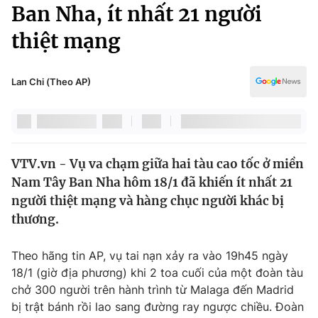
Chính trị
Ban Nha, ít nhất 21 người
Truyền hình
thiệt mạng
Văn hóa - Giải trí
Xã hội
Y tế
Đời sống
Lan Chi (Theo AP)
Pháp luật
Công nghệ
Giáo dục
Y tế
VTV.vn - Vụ va chạm giữa hai tàu cao tốc ở miền
Thế giới
Nam Tây Ban Nha hôm 18/1 đã khiến ít nhất 21
Tin tức
người thiệt mạng và hàng chục người khác bị
Kinh tế
thương.
Thế giới đó đây
Tài chính
Dữ liệu và đời sống
Câu chuyện quốc tế
Theo hãng tin AP, vụ tai nạn xảy ra vào 19h45 ngày
Thị trường
18/1 (giờ địa phương) khi 2 toa cuối của một đoàn tàu
chở 300 người trên hành trình từ Malaga đến Madrid
Truyền hình
Góc doanh nghiệp
bị trật bánh rồi lao sang đường ray ngược chiều. Đoàn