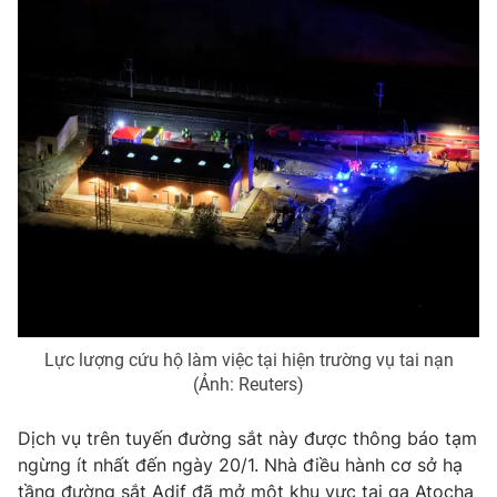
Photo
Infographic
Video
Shorts video
VTV Money
VTV Thể thao
VTV Sức khoẻ
Bất động sản
Thị trường 24h
Tấm lòng Việt
VTV4
Vươn mình bằng AI
Lực lượng cứu hộ làm việc tại hiện trường vụ tai nạn
(Ảnh: Reuters)
VTV9
VTV8
Dịch vụ trên tuyến đường sắt này được thông báo tạm
ngừng ít nhất đến ngày 20/1. Nhà điều hành cơ sở hạ
Liên hệ tòa soạn
English
tầng đường sắt Adif đã mở một khu vực tại ga Atocha