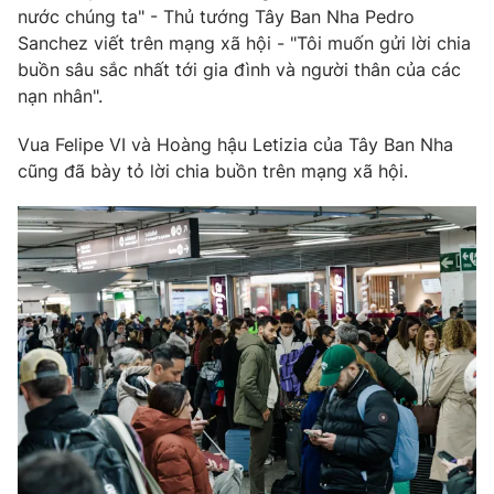
Ðiện thoại Thời báo VTV:
024.66 897 897
nước chúng ta" - Thủ tướng Tây Ban Nha Pedro
Sanchez viết trên mạng xã hội - "Tôi muốn gửi lời chia
Email:
toasoan@vtv.vn
buồn sâu sắc nhất tới gia đình và người thân của các
Liên hệ quảng cáo:
024-7300.7108
nạn nhân".
Vua Felipe VI và Hoàng hậu Letizia của Tây Ban Nha
cũng đã bày tỏ lời chia buồn trên mạng xã hội.
® Cấm sao chép dưới mọi hình thức nếu không có sự chấp
thuận bằng văn bản. Ghi rõ nguồn VTV.vn khi phát hành lại
thông tin từ website này.