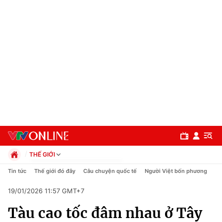
THẾ GIỚI
Chính trị
Tin tức
Thế giới đó đây
Câu chuyện quốc tế
Người Việt bốn phương
Xã hội
19/01/2026 11:57 GMT+7
Pháp luật
Chuyên mục
Kinh tế
Tàu cao tốc đâm nhau ở Tây
Thể thao