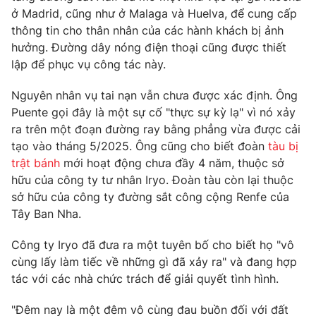
ở Madrid, cũng như ở Malaga và Huelva, để cung cấp
thông tin cho thân nhân của các hành khách bị ảnh
hưởng. Đường dây nóng điện thoại cũng được thiết
lập để phục vụ công tác này.
THỜI BÁO VTV
Nguyên nhân vụ tai nạn vẫn chưa được xác định. Ông
Puente gọi đây là một sự cố "thực sự kỳ lạ" vì nó xảy
ra trên một đoạn đường ray bằng phẳng vừa được cải
Theo dõi báo trên
tạo vào tháng 5/2025. Ông cũng cho biết đoàn
tàu bị
trật bánh
mới hoạt động chưa đầy 4 năm, thuộc sở
Cơ quan chủ quản:
Đài Truyền hình Việt Nam
hữu của công ty tư nhân Iryo. Đoàn tàu còn lại thuộc
sở hữu của công ty đường sắt công cộng Renfe của
Cơ quan báo chí:
Thời báo VTV
Tây Ban Nha.
Giấy phép hoạt động báo in và báo điện tử số 483/GP-BTTTT
cấp ngày 29/12/2023
Công ty Iryo đã đưa ra một tuyên bố cho biết họ "vô
Tổng Biên tập:
Vũ Thanh Thủy
cùng lấy làm tiếc về những gì đã xảy ra" và đang hợp
Phó Tổng Biên tập:
Nguyễn Thị Mỹ Hạnh, Phạm Quốc Thắng,
tác với các nhà chức trách để giải quyết tình hình.
Nguyễn Trọng Ninh
Tổng đài VTV:
024.38 355 931 - 024.38 355 932
"Đêm nay là một đêm vô cùng đau buồn đối với đất