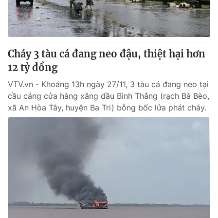
Thị trường 24h
Tấm lòng Việt
VTV4
Vươn mình bằng AI
Cháy 3 tàu cá đang neo đậu, thiệt hại hơn
VTV9
VTV8
12 tỷ đồng
VTV.vn - Khoảng 13h ngày 27/11, 3 tàu cá đang neo tại
Liên hệ tòa soạn
English
cầu cảng cửa hàng xăng dầu Bình Thắng (rạch Bà Bèo,
xã An Hòa Tây, huyện Ba Tri) bỗng bốc lửa phát cháy.
THỜI BÁO VTV
Theo dõi báo trên
Cơ quan chủ quản:
Đài Truyền hình Việt Nam
Cơ quan báo chí:
Thời báo VTV