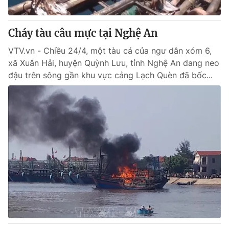
® Cấm sao chép dưới mọi hình thức nếu không có sự chấp
Cháy tàu câu mực tại Nghệ An
thuận bằng văn bản. Ghi rõ nguồn VTV.vn khi phát hành lại
thông tin từ website này.
VTV.vn - Chiều 24/4, một tàu cá của ngư dân xóm 6,
xã Xuân Hải, huyện Quỳnh Lưu, tỉnh Nghệ An đang neo
đậu trên sông gần khu vực cảng Lạch Quèn đã bốc...