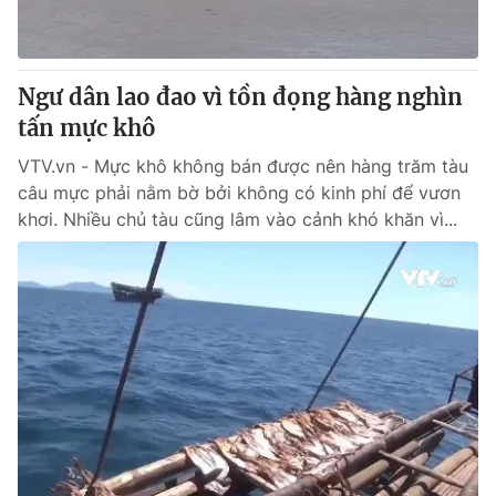
Giấy phép hoạt động báo in và báo điện tử số 483/GP-BTTTT
cấp ngày 29/12/2023
Tổng Biên tập:
Vũ Thanh Thủy
Ngư dân lao đao vì tồn đọng hàng nghìn
Phó Tổng Biên tập:
Nguyễn Thị Mỹ Hạnh, Phạm Quốc Thắng,
tấn mực khô
Nguyễn Trọng Ninh
Tổng đài VTV:
024.38 355 931 - 024.38 355 932
VTV.vn - Mực khô không bán được nên hàng trăm tàu
Ðiện thoại Thời báo VTV:
024.66 897 897
câu mực phải nằm bờ bởi không có kinh phí để vươn
Email:
toasoan@vtv.vn
khơi. Nhiều chủ tàu cũng lâm vào cảnh khó khăn vì...
Liên hệ quảng cáo:
024-7300.7108