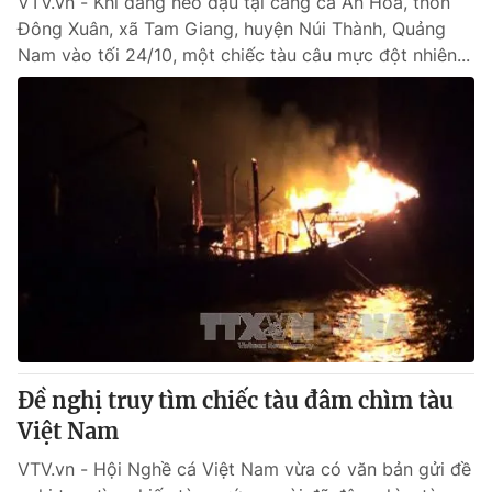
VTV.vn - Khi đang neo đậu tại cảng cá An Hòa, thôn
Đông Xuân, xã Tam Giang, huyện Núi Thành, Quảng
Nam vào tối 24/10, một chiếc tàu câu mực đột nhiên...
Đề nghị truy tìm chiếc tàu đâm chìm tàu
Việt Nam
VTV.vn - Hội Nghề cá Việt Nam vừa có văn bản gửi đề