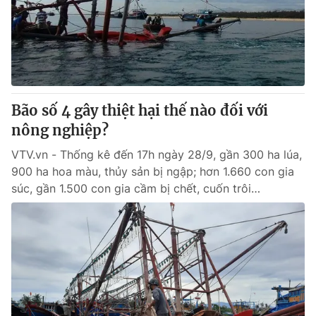
Tin tức
Kinh tế
Thế giới đó đây
Tài chính
Dữ liệu và đời sống
Câu chuyện quốc tế
Thị trường
Bão số 4 gây thiệt hại thế nào đối với
Truyền hình
Góc doanh nghiệp
nông nghiệp?
Phim VTV
Giải trí
VTV.vn - Thống kê đến 17h ngày 28/9, gần 300 ha lúa,
Hậu trường
900 ha hoa màu, thủy sản bị ngập; hơn 1.660 con gia
Điện ảnh
súc, gần 1.500 con gia cầm bị chết, cuốn trôi…
Đời sống
Nhân vật
Âm nhạc
Du lịch
Khán giả
Giáo dục
Sao
Làm đẹp
Giải sao mai
Tuyển sinh
Công nghệ
Chất lượng cuộc sống
Học trực tuyến
Hitech Công nghệ tương lai