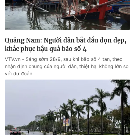
Giao lưu trực tuyến
Sản phẩm
Lịch phát sóng
Thị trường
Tư vấn
Quảng Nam: Người dân bắt đầu dọn dẹp,
Chuyên mục khác
khắc phục hậu quả bão số 4
Emagazine
Podcast
VTV.vn - Sáng sớm 28/9, sau khi bão số 4 tan, theo
nhận định chung của người dân, thiệt hại không lớn so
Photo
Infographic
với dự đoán.
Video
Shorts video
VTV Money
VTV Thể thao
VTV Sức khoẻ
Bất động sản