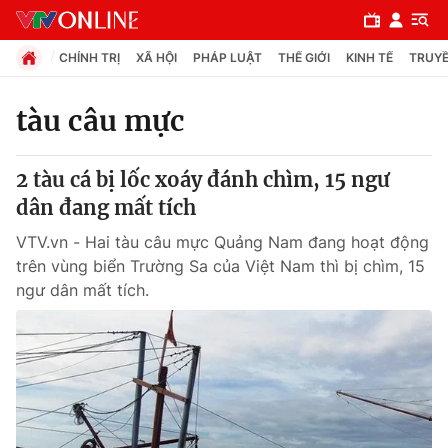
CHÍNH TRỊ
XÃ HỘI
PHÁP LUẬT
THẾ GIỚI
KINH TẾ
TRUYỀ
tàu câu mực
Chuyên mục
2 tàu cá bị lốc xoáy đánh chìm, 15 ngư
Chính trị
dân đang mất tích
VTV.vn - Hai tàu câu mực Quảng Nam đang hoạt động
Xã hội
trên vùng biển Trường Sa của Việt Nam thì bị chìm, 15
ngư dân mất tích.
Pháp luật
Y tế
Thế giới