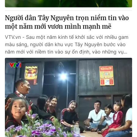
Thị trường 24h
Tấm lòng Việt
Người dân Tây Nguyên trọn niềm tin vào
VTV4
Vươn mình bằng AI
một năm mới vươn mình mạnh mẽ
VTV.vn - Sau một năm kinh tế khởi sắc với nhiều gam
VTV9
VTV8
màu sáng, người dân khu vực Tây Nguyên bước vào
năm mới với niềm tin vào sự ổn định, vào những vụ...
Liên hệ tòa soạn
English
THỜI BÁO VTV
Theo dõi báo trên
Cơ quan chủ quản:
Đài Truyền hình Việt Nam
Cơ quan báo chí:
Thời báo VTV