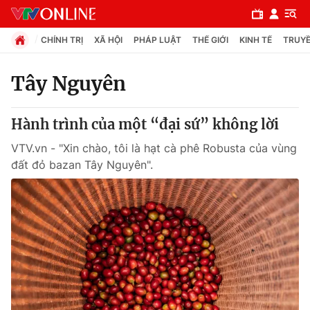
CHÍNH TRỊ
XÃ HỘI
PHÁP LUẬT
THẾ GIỚI
KINH TẾ
TRUYỀ
Tây Nguyên
Chuyên mục
Hành trình của một “đại sứ” không lời
Chính trị
VTV.vn - "Xin chào, tôi là hạt cà phê Robusta của vùng
đất đỏ bazan Tây Nguyên".
Xã hội
Pháp luật
Y tế
Thế giới