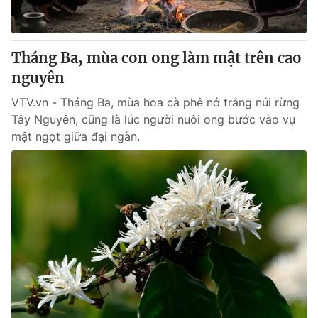
Giao lưu trực tuyến
Sản phẩm
Lịch phát sóng
Thị trường
Tháng Ba, mùa con ong làm mật trên cao
Tư vấn
nguyên
Chuyên mục khác
VTV.vn - Tháng Ba, mùa hoa cà phê nở trắng núi rừng
Emagazine
Tây Nguyên, cũng là lúc người nuôi ong bước vào vụ
Podcast
mật ngọt giữa đại ngàn.
Photo
Infographic
Video
Shorts video
VTV Money
VTV Thể thao
VTV Sức khoẻ
Bất động sản