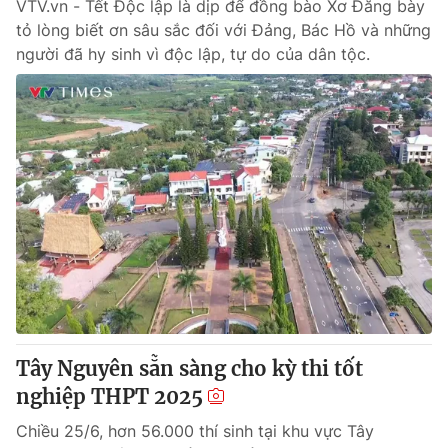
VTV.vn - Tết Độc lập là dịp để đồng bào Xơ Đăng bày
tỏ lòng biết ơn sâu sắc đối với Đảng, Bác Hồ và những
người đã hy sinh vì độc lập, tự do của dân tộc.
Tây Nguyên sẵn sàng cho kỳ thi tốt
nghiệp THPT 2025
Chiều 25/6, hơn 56.000 thí sinh tại khu vực Tây