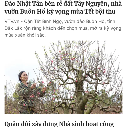
Đào Nhật Tân bén rễ đất Tây Nguyên, nhà
vườn Buôn Hồ kỳ vọng mùa Tết bội thu
® Cấm sao chép dưới mọi hình thức nếu không có sự chấp
VTV.vn - Cận Tết Bính Ngọ, vườn đào Buôn Hồ, tỉnh
thuận bằng văn bản. Ghi rõ nguồn VTV.vn khi phát hành lại
thông tin từ website này.
Đắk Lắk rộn ràng khách đến chọn mua, mở ra kỳ vọng
mùa xuân khởi sắc.
Quân đội xây dựng Nhà sinh hoạt cộng