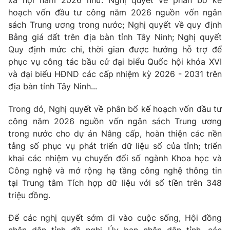
hoạch vốn đầu tư công năm 2026 nguồn vốn ngân
sách Trung ương trong nước; Nghị quyết về quy định
Bảng giá đất trên địa bàn tỉnh Tây Ninh; Nghị quyết
Quy định mức chi, thời gian được hưởng hỗ trợ để
THỜI BÁO VTV
phục vụ công tác bầu cử đại biểu Quốc hội khóa XVI
và đại biểu HĐND các cấp nhiệm kỳ 2026 - 2031 trên
địa bàn tỉnh Tây Ninh...
Theo dõi báo trên
Trong đó, Nghị quyết về phân bổ kế hoạch vốn đầu tư
công năm 2026 nguồn vốn ngân sách Trung ương
Cơ quan chủ quản:
Đài Truyền hình Việt Nam
trong nước cho dự án Nâng cấp, hoàn thiện các nền
Cơ quan báo chí:
Thời báo VTV
tảng số phục vụ phát triển dữ liệu số của tỉnh; triển
khai các nhiệm vụ chuyển đổi số ngành Khoa học và
Giấy phép hoạt động báo in và báo điện tử số 483/GP-BTTTT
cấp ngày 29/12/2023
Công nghệ và mở rộng hạ tầng công nghệ thông tin
tại Trung tâm Tích hợp dữ liệu với số tiền trên 348
Tổng Biên tập:
Vũ Thanh Thủy
triệu đồng.
Phó Tổng Biên tập:
Nguyễn Thị Mỹ Hạnh, Phạm Quốc Thắng,
Nguyễn Trọng Ninh
Để các nghị quyết sớm đi vào cuộc sống, Hội đồng
Tổng đài VTV:
024.38 355 931 - 024.38 355 932
nhân dân tỉnh đề nghị Ủy ban nhân dân tỉnh, các