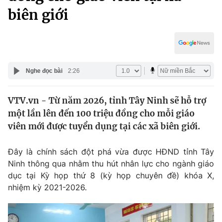
Chính trị
biên giới
Truyền hình
Văn hóa - Giải trí
Xã hội
Y tế
Đời sống
Pháp luật
Công nghệ
Nghe đọc bài
2:26
Giáo dục
Y tế
VTV.vn - Từ năm 2026, tỉnh Tây Ninh sẽ hỗ trợ
một lần lên đến 100 triệu đồng cho mỗi giáo
Thế giới
viên mới được tuyển dụng tại các xã biên giới.
Tin tức
Kinh tế
Đây là chính sách đột phá vừa được HĐND tỉnh Tây
Thế giới đó đây
Ninh thông qua nhằm thu hút nhân lực cho ngành giáo
Tài chính
Dữ liệu và đời sống
dục tại Kỳ họp thứ 8 (kỳ họp chuyên đề) khóa X,
Câu chuyện quốc tế
Thị trường
nhiệm kỳ 2021-2026.
Truyền hình
Góc doanh nghiệp