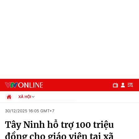
XÃ HỘI
Chính trị
30/12/2025 16:05 GMT+7
Xã hội
Tây Ninh hỗ trợ 100 triệu
Pháp luật
Chuyên mục
Kinh tế
đồng cho giáo viên tại xã
Thể thao