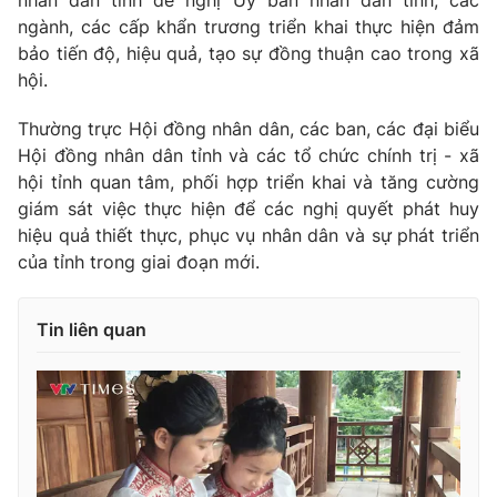
Ðiện thoại Thời báo VTV:
024.66 897 897
ngành, các cấp khẩn trương triển khai thực hiện đảm
Email:
toasoan@vtv.vn
bảo tiến độ, hiệu quả, tạo sự đồng thuận cao trong xã
Liên hệ quảng cáo:
024-7300.7108
hội.
Thường trực Hội đồng nhân dân, các ban, các đại biểu
Hội đồng nhân dân tỉnh và các tổ chức chính trị - xã
hội tỉnh quan tâm, phối hợp triển khai và tăng cường
giám sát việc thực hiện để các nghị quyết phát huy
hiệu quả thiết thực, phục vụ nhân dân và sự phát triển
của tỉnh trong giai đoạn mới.
Tin liên quan
® Cấm sao chép dưới mọi hình thức nếu không có sự chấp
thuận bằng văn bản. Ghi rõ nguồn VTV.vn khi phát hành lại
thông tin từ website này.