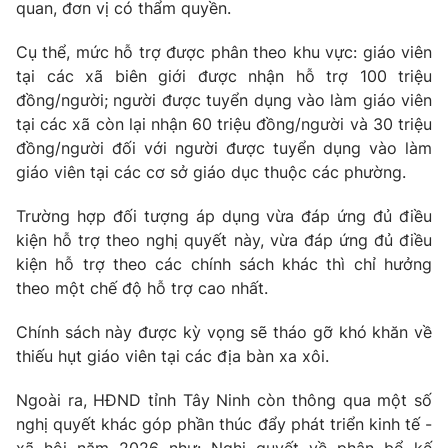
quan, đơn vị có thẩm quyền.
Photo
Infographic
Cụ thể, mức hỗ trợ được phân theo khu vực: giáo viên
tại các xã biên giới được nhận hỗ trợ 100 triệu
Video
Shorts video
đồng/người; người được tuyển dụng vào làm giáo viên
tại các xã còn lại nhận 60 triệu đồng/người và 30 triệu
đồng/người đối với người được tuyển dụng vào làm
VTV Money
VTV Thể thao
giáo viên tại các cơ sở giáo dục thuộc các phường.
VTV Sức khoẻ
Bất động sản
Trường hợp đối tượng áp dụng vừa đáp ứng đủ điều
kiện hỗ trợ theo nghị quyết này, vừa đáp ứng đủ điều
kiện hỗ trợ theo các chính sách khác thì chỉ hưởng
Thị trường 24h
Tấm lòng Việt
theo một chế độ hỗ trợ cao nhất.
VTV4
Vươn mình bằng AI
Chính sách này được kỳ vọng sẽ tháo gỡ khó khăn về
thiếu hụt giáo viên tại các địa bàn xa xôi.
VTV9
VTV8
Ngoài ra, HĐND tỉnh Tây Ninh còn thông qua một số
nghị quyết khác góp phần thúc đẩy phát triển kinh tế -
Liên hệ tòa soạn
English
xã hội năm 2026 như: Nghị quyết về phân bổ kế