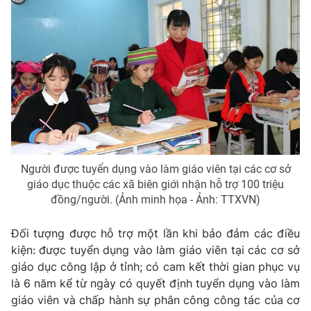
Phim VTV
Giải trí
Hậu trường
Điện ảnh
Đời sống
Nhân vật
Âm nhạc
Du lịch
Khán giả
Giáo dục
Sao
Làm đẹp
Giải sao mai
Tuyển sinh
Công nghệ
Chất lượng cuộc sống
Học trực tuyến
Hitech Công nghệ tương lai
Người được tuyển dụng vào làm giáo viên tại các cơ sở
Giao lưu trực tuyến
giáo dục thuộc các xã biên giới nhận hỗ trợ 100 triệu
Sản phẩm
đồng/người. (Ảnh minh họa - Ảnh: TTXVN)
Lịch phát sóng
Thị trường
Đối tượng được hỗ trợ một lần khi bảo đảm các điều
Tư vấn
kiện: được tuyển dụng vào làm giáo viên tại các cơ sở
giáo dục công lập ở tỉnh; có cam kết thời gian phục vụ
Chuyên mục khác
là 6 năm kể từ ngày có quyết định tuyển dụng vào làm
Emagazine
Podcast
giáo viên và chấp hành sự phân công công tác của cơ