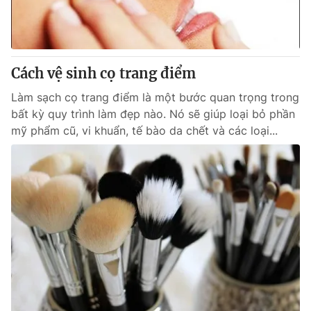
Giao lưu trực tuyến
Sản phẩm
Lịch phát sóng
Thị trường
Tư vấn
Cách vệ sinh cọ trang điểm
Chuyên mục khác
Làm sạch cọ trang điểm là một bước quan trọng trong
bất kỳ quy trình làm đẹp nào. Nó sẽ giúp loại bỏ phần
Emagazine
Podcast
mỹ phẩm cũ, vi khuẩn, tế bào da chết và các loại...
Photo
Infographic
Video
Shorts video
VTV Money
VTV Thể thao
VTV Sức khoẻ
Bất động sản