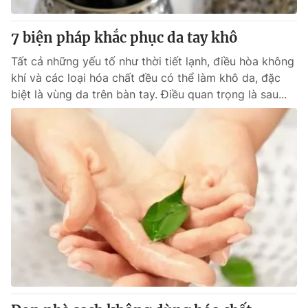
Thị trường 24h
Tấm lòng Việt
7 biện pháp khắc phục da tay khô
VTV4
Vươn mình bằng AI
Tất cả những yếu tố như thời tiết lạnh, điều hòa không
khí và các loại hóa chất đều có thể làm khô da, đặc
VTV9
VTV8
biệt là vùng da trên bàn tay. Điều quan trọng là sau...
Liên hệ tòa soạn
English
THỜI BÁO VTV
Theo dõi báo trên
Cơ quan chủ quản:
Đài Truyền hình Việt Nam