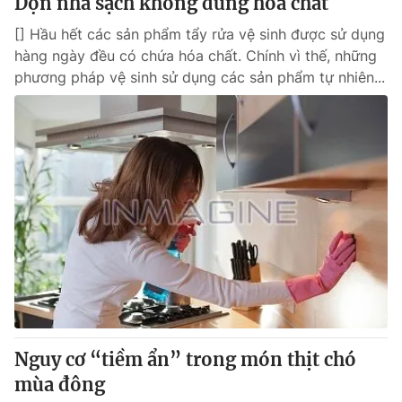
Dọn nhà sạch không dùng hóa chất
Cơ quan báo chí:
Thời báo VTV
[] Hầu hết các sản phẩm tẩy rửa vệ sinh được sử dụng
Giấy phép hoạt động báo in và báo điện tử số 483/GP-BTTTT
hàng ngày đều có chứa hóa chất. Chính vì thế, những
cấp ngày 29/12/2023
phương pháp vệ sinh sử dụng các sản phẩm tự nhiên...
Tổng Biên tập:
Vũ Thanh Thủy
Phó Tổng Biên tập:
Nguyễn Thị Mỹ Hạnh, Phạm Quốc Thắng,
Nguyễn Trọng Ninh
Tổng đài VTV:
024.38 355 931 - 024.38 355 932
Ðiện thoại Thời báo VTV:
024.66 897 897
Email:
toasoan@vtv.vn
Liên hệ quảng cáo:
024-7300.7108
Nguy cơ “tiềm ẩn” trong món thịt chó
mùa đông