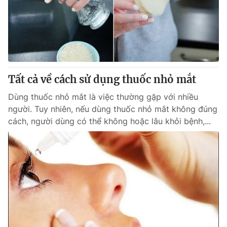
Tin tức
Kinh tế
Thế giới đó đây
Tài chính
Dữ liệu và đời sống
Câu chuyện quốc tế
Thị trường
Tất cả về cách sử dụng thuốc nhỏ mắt
Truyền hình
Góc doanh nghiệp
Dùng thuốc nhỏ mắt là việc thường gặp với nhiều
Phim VTV
Giải trí
người. Tuy nhiên, nếu dùng thuốc nhỏ mắt không đúng
Hậu trường
cách, người dùng có thể không hoặc lâu khỏi bệnh,...
Điện ảnh
Đời sống
Nhân vật
Âm nhạc
Du lịch
Khán giả
Giáo dục
Sao
Làm đẹp
Giải sao mai
Tuyển sinh
Công nghệ
Chất lượng cuộc sống
Học trực tuyến
Hitech Công nghệ tương lai