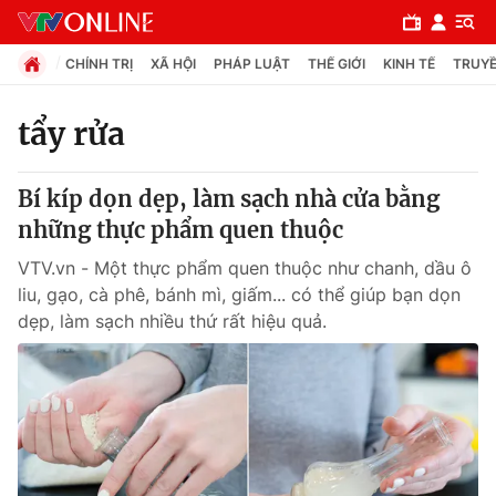
CHÍNH TRỊ
XÃ HỘI
PHÁP LUẬT
THẾ GIỚI
KINH TẾ
TRUYỀ
tẩy rửa
Chuyên mục
Bí kíp dọn dẹp, làm sạch nhà cửa bằng
Chính trị
những thực phẩm quen thuộc
VTV.vn - Một thực phẩm quen thuộc như chanh, dầu ô
Xã hội
liu, gạo, cà phê, bánh mì, giấm... có thể giúp bạn dọn
dẹp, làm sạch nhiều thứ rất hiệu quả.
Pháp luật
Y tế
Thế giới