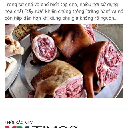
Trong sơ chế và chế biến thịt chó, nhiều nơi sử dụng
hóa chất “tẩy rửa” khiến chúng trông “trắng nõn” và nó
còn hấp dẫn hơn khi dùng phụ gia không rõ nguồn...
® Cấm sao chép dưới mọi hình thức nếu không có sự chấp
thuận bằng văn bản. Ghi rõ nguồn VTV.vn khi phát hành lại
thông tin từ website này.
THỜI BÁO VTV