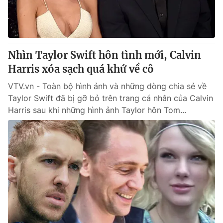
Thị trường 24h
Tấm lòng Việt
VTV4
Vươn mình bằng AI
Nhìn Taylor Swift hôn tình mới, Calvin
VTV9
VTV8
Harris xóa sạch quá khứ về cô
VTV.vn - Toàn bộ hình ảnh và những dòng chia sẻ về
Liên hệ tòa soạn
English
Taylor Swift đã bị gỡ bỏ trên trang cá nhân của Calvin
Harris sau khi những hình ảnh Taylor hôn Tom...
THỜI BÁO VTV
Theo dõi báo trên
Cơ quan chủ quản:
Đài Truyền hình Việt Nam