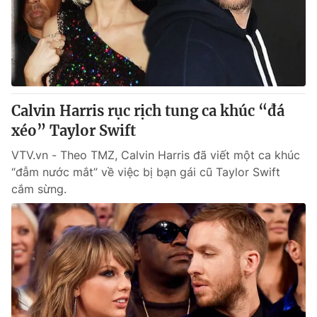
Tin tức
Kinh tế
Thế giới đó đây
Tài chính
Dữ liệu và đời sống
Câu chuyện quốc tế
Thị trường
Calvin Harris rục rịch tung ca khúc “đá
Truyền hình
Góc doanh nghiệp
xéo” Taylor Swift
Phim VTV
Giải trí
VTV.vn - Theo TMZ, Calvin Harris đã viết một ca khúc
Hậu trường
“đẫm nước mắt” về việc bị bạn gái cũ Taylor Swift
Điện ảnh
cắm sừng.
Đời sống
Nhân vật
Âm nhạc
Du lịch
Khán giả
Giáo dục
Sao
Làm đẹp
Giải sao mai
Tuyển sinh
Công nghệ
Chất lượng cuộc sống
Học trực tuyến
Hitech Công nghệ tương lai