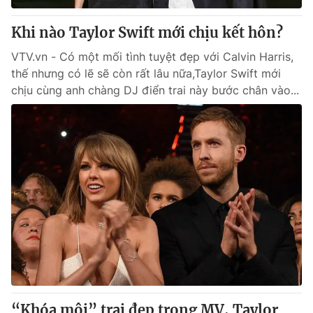
Khi nào Taylor Swift mới chịu kết hôn?
VTV.vn - Có một mối tình tuyệt đẹp với Calvin Harris,
thế nhưng có lẽ sẽ còn rất lâu nữa,Taylor Swift mới
chịu cùng anh chàng DJ điển trai này bước chân vào...
“Khóa môi” trai đẹp trong MV, Taylor