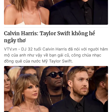
Giao lưu trực tuyến
Sản phẩm
Lịch phát sóng
Thị trường
Tư vấn
Calvin Harris: Taylor Swift không hề
Chuyên mục khác
ngây thơ
Emagazine
Podcast
VTV.vn - DJ 32 tuổi Calvin Harris đã nói với người hâm
mộ của anh như vậy về bạn gái cũ, công chúa nhạc
Photo
Infographic
đồng quê của nước Mỹ Taylor Swift.
Video
Shorts video
VTV Money
VTV Thể thao
VTV Sức khoẻ
Bất động sản