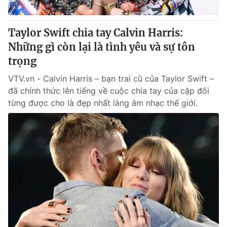
Taylor Swift chia tay Calvin Harris:
Những gì còn lại là tình yêu và sự tôn
® Cấm sao chép dưới mọi hình thức nếu không có sự chấp
thuận bằng văn bản. Ghi rõ nguồn VTV.vn khi phát hành lại
trọng
thông tin từ website này.
VTV.vn - Calvin Harris – bạn trai cũ của Taylor Swift –
đã chính thức lên tiếng về cuộc chia tay của cặp đôi
từng được cho là đẹp nhất làng âm nhạc thế giới.