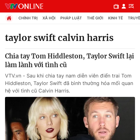
CHÍNH TRỊ
XÃ HỘI
PHÁP LUẬT
THẾ GIỚI
KINH TẾ
TRUYỀ
taylor swift calvin harris
Chuyên mục
Chia tay Tom Hiddleston, Taylor Swift lại
Chính trị
làm lành với tình cũ
VTV.vn - Sau khi chia tay nam diễn viên điển trai Tom
Xã hội
Hiddleston, Taylor Swift đã bình thường hóa mối quan
hệ với tình cũ Calvin Harris.
Pháp luật
Y tế
Thế giới