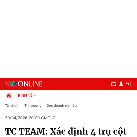
KINH TẾ
Chính trị
Tài chính
Thị trường
Góc doanh nghiệp
Xã hội
20/04/2026 20:00 GMT+7
Pháp luật
Chuyên mục
Kinh tế
TC TEAM: Xác định 4 trụ cột
Thể thao