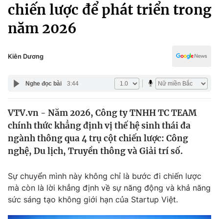
Chính trị
chiến lược để phát triển trong
Truyền hình
năm 2026
Văn hóa - Giải trí
Xã hội
Y tế
Đời sống
Kiên Dương
Pháp luật
Công nghệ
Giáo dục
Nghe đọc bài
3:44
Y tế
VTV.vn - Năm 2026, Công ty TNHH TC TEAM
Thế giới
chính thức khẳng định vị thế hệ sinh thái đa
Tin tức
ngành thông qua 4 trụ cột chiến lược: Công
Kinh tế
nghệ, Du lịch, Truyền thông và Giải trí số.
Thế giới đó đây
Tài chính
Dữ liệu và đời sống
Câu chuyện quốc tế
Sự chuyển mình này không chỉ là bước đi chiến lược
Thị trường
mà còn là lời khẳng định về sự năng động và khả năng
sức sáng tạo không giới hạn của Startup Việt.
Truyền hình
Góc doanh nghiệp