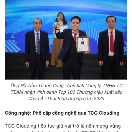
Phim VTV
Giải trí
Hậu trường
Điện ảnh
Đời sống
Nhân vật
Âm nhạc
Du lịch
Khán giả
Giáo dục
Sao
Làm đẹp
Giải sao mai
Tuyển sinh
Công nghệ
Chất lượng cuộc sống
Học trực tuyến
Hitech Công nghệ tương lai
Giao lưu trực tuyến
Sản phẩm
Ông Hồ Trần Thành Công - Chủ tịch Công ty TNHH TC
Lịch phát sóng
TEAM nhận vinh danh Top 100 Thương hiệu Xuất sắc
Thị trường
Châu Á - Thái Bình Dương năm 2025
Tư vấn
Công nghệ: Phổ cập công nghệ qua TCG Clouding
Chuyên mục khác
Emagazine
Podcast
TCG Clouding tiếp tục giữ vai trò là nền móng vững