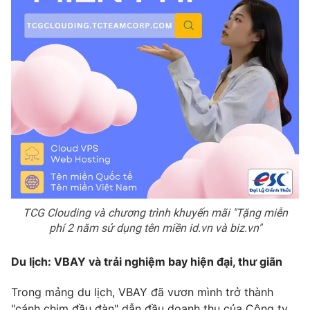
THỜI BÁO VTV
Theo dõi báo trên
Cơ quan chủ quản:
Đài Truyền hình Việt Nam
Cơ quan báo chí:
Thời báo VTV
Giấy phép hoạt động báo in và báo điện tử số 483/GP-BTTTT
cấp ngày 29/12/2023
TCG Clouding và chương trình khuyến mãi "Tặng miễn
Tổng Biên tập:
Vũ Thanh Thủy
phí 2 năm sử dụng tên miền id.vn và biz.vn"
Phó Tổng Biên tập:
Nguyễn Thị Mỹ Hạnh, Phạm Quốc Thắng,
Nguyễn Trọng Ninh
Du lịch: VBAY và trải nghiệm bay hiện đại, thư giãn
Tổng đài VTV:
024.38 355 931 - 024.38 355 932
Trong mảng du lịch, VBAY đã vươn mình trở thành
Ðiện thoại Thời báo VTV:
024.66 897 897
"cánh chim đầu đàn" dẫn đầu doanh thu của Công ty