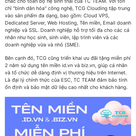
chắc cho toàn bộ hệ sinh thái của TC TEAM. Với tôn
chỉ "bình dân hóa" công nghệ, TCG Clouding tập trung
Photo
Infographic
vào sản phẩm đa dạng, bao gồm: Cloud VPS,
Dedicated Server, Web Hosting, Tên miền, Email doanh
Video
Shorts video
nghiệp và SSL. Doanh nghiệp hỗ trợ tối đa cho các cá
nhân như học sinh, sinh viên, lập trình viên và các
doanh nghiệp vừa và nhỏ (SME).
VTV Money
VTV Thể thao
Bên cạnh đó, TCG cũng triển khai ưu đãi tặng miễn phí
VTV Sức khoẻ
Bất động sản
2 năm sử dụng tên miền id.vn và biz.vn, giúp cá nhân
và tổ chức dễ dàng định vị thương hiệu trên Internet.
Là đại lý chính thức của ESC, TC TEAM đảm bảo tính
Thị trường 24h
Tấm lòng Việt
ổn định và bảo mật dữ liệu cao nhất cho khách hàng.
VTV4
Vươn mình bằng AI
VTV9
VTV8
Liên hệ tòa soạn
English