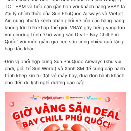
Email:
toasoan@vtv.vn
TC TEAM và tiếp cận gần hơn với khách hàng.VBAY là
Liên hệ quảng cáo:
024-7300.7108
đại lý chính thức của Sun PhuQuoc Airways và Vietjet
Air, cũng như là kênh phân phối vé của các hãng hàng
không lớn trên khắp thế giới. VBAY gây tiếng vang lớn
với chương trình "Giờ vàng săn Deal - Bay Chill Phú
Quốc" với mức giảm giá cực sốc cùng nhiều quà tặng
hấp dẫn khác.
Đơn vị phối hợp cùng Sun PhuQuoc Airways (khu vui
chơi, giải trí Sun World) và Xanh SM để cung cấp hành
trình khép kín từ đặt vé máy bay, đưa đón hành khách
cho đến du lịch nghỉ dưỡng cao cấp.
® Cấm sao chép dưới mọi hình thức nếu không có sự chấp
thuận bằng văn bản. Ghi rõ nguồn VTV.vn khi phát hành lại
thông tin từ website này.