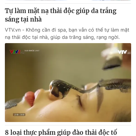
Cơ quan báo chí:
Thời báo VTV
Tự làm mặt nạ thải độc giúp da trắng
Giấy phép hoạt động báo in và báo điện tử số 483/GP-BTTTT
sáng tại nhà
cấp ngày 29/12/2023
VTV.vn - Không cần đi spa, bạn vẫn có thể tự làm mặt
Tổng Biên tập:
Vũ Thanh Thủy
nạ thải độc tại nhà, giúp da trăng sáng, rạng ngời.
Phó Tổng Biên tập:
Nguyễn Thị Mỹ Hạnh, Phạm Quốc Thắng,
Nguyễn Trọng Ninh
Tổng đài VTV:
024.38 355 931 - 024.38 355 932
Ðiện thoại Thời báo VTV:
024.66 897 897
Email:
toasoan@vtv.vn
Liên hệ quảng cáo:
024-7300.7108
8 loại thực phẩm giúp đào thải độc tố