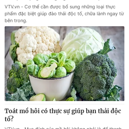
VTV.vn - Cơ thể cần được bổ sung những loại thực
phẩm đặc biệt giúp đào thải độc tố, chữa lành ngay từ
bên trong.
® Cấm sao chép dưới mọi hình thức nếu không có sự chấp
thuận bằng văn bản. Ghi rõ nguồn VTV.vn khi phát hành lại
thông tin từ website này.
Toát mồ hôi có thực sự giúp bạn thải độc
tố?