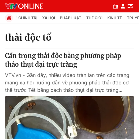
CHÍNH TRỊ
XÃ HỘI
PHÁP LUẬT
THẾ GIỚI
KINH TẾ
TRUYỀ
thải độc tố
Chuyên mục
Cẩn trọng thải độc bằng phương pháp
Chính trị
tháo thụt đại trực tràng
VTV.vn - Gần đây, nhiều video tràn lan trên các trang
Xã hội
mạng xã hội hướng dẫn về phương pháp thải độc cơ
thể trước Tết bằng cách tháo thụt đại trực tràng...
Pháp luật
Y tế
Thế giới