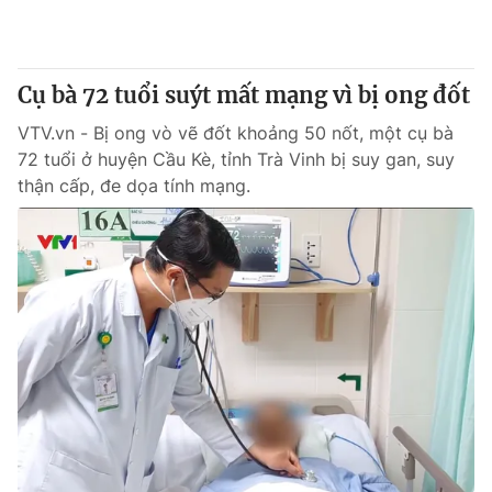
Thị trường 24h
Tấm lòng Việt
VTV4
Vươn mình bằng AI
Cụ bà 72 tuổi suýt mất mạng vì bị ong đốt
VTV.vn - Bị ong vò vẽ đốt khoảng 50 nốt, một cụ bà
VTV9
VTV8
72 tuổi ở huyện Cầu Kè, tỉnh Trà Vinh bị suy gan, suy
thận cấp, đe dọa tính mạng.
Liên hệ tòa soạn
English
THỜI BÁO VTV
Theo dõi báo trên
Cơ quan chủ quản:
Đài Truyền hình Việt Nam