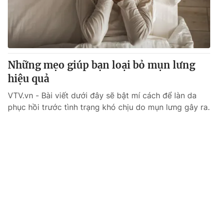
Giao lưu trực tuyến
Sản phẩm
Lịch phát sóng
Thị trường
Tư vấn
Những mẹo giúp bạn loại bỏ mụn lưng
Chuyên mục khác
hiệu quả
Emagazine
Podcast
VTV.vn - Bài viết dưới đây sẽ bật mí cách để làn da
phục hồi trước tình trạng khó chịu do mụn lưng gây ra.
Photo
Infographic
Video
Shorts video
VTV Money
VTV Thể thao
VTV Sức khoẻ
Bất động sản