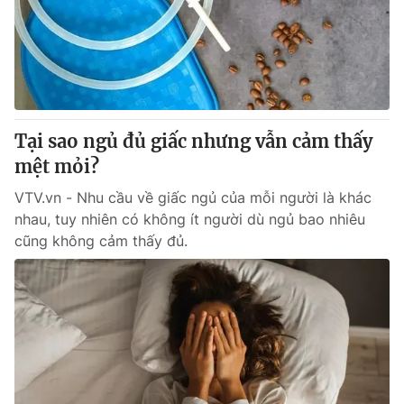
Tin tức
Kinh tế
Thế giới đó đây
Tài chính
Dữ liệu và đời sống
Câu chuyện quốc tế
Thị trường
Tại sao ngủ đủ giấc nhưng vẫn cảm thấy
Truyền hình
Góc doanh nghiệp
mệt mỏi?
Phim VTV
Giải trí
VTV.vn - Nhu cầu về giấc ngủ của mỗi người là khác
Hậu trường
nhau, tuy nhiên có không ít người dù ngủ bao nhiêu
Điện ảnh
cũng không cảm thấy đủ.
Đời sống
Nhân vật
Âm nhạc
Du lịch
Khán giả
Giáo dục
Sao
Làm đẹp
Giải sao mai
Tuyển sinh
Công nghệ
Chất lượng cuộc sống
Học trực tuyến
Hitech Công nghệ tương lai