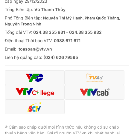
cấp ngày 29/12/2023
Tổng Biên tập:
Vũ Thanh Thủy
Phó Tổng Biên tập:
Nguyễn Thị Mỹ Hạnh, Phạm Quốc Thắng,
Nguyễn Trọng Ninh
Tổng đài VTV:
024.38 355 931 - 024.38 355 932
Ðiện thoại Thời báo VTV:
0988 671 671
Email:
toasoan@vtv.vn
Liên hệ quảng cáo:
(024) 626 79595
® Cấm sao chép dưới mọi hình thức nếu không có sự chấp
thuận bằng văn bản. Ghi rõ nguồn VTV.vn khi phát hành lại