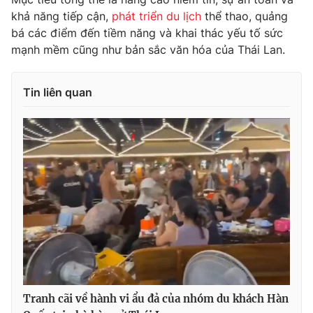
khả năng tiếp cận,
phát triển du lịch
thể thao, quảng
Photo
Infographic
bá các điểm đến tiềm năng và khai thác yếu tố sức
mạnh mềm cũng như bản sắc văn hóa của Thái Lan.
Video
Shorts video
Tin liên quan
VTV Money
VTV Thể thao
VTV Sức khoẻ
Bất động sản
Thị trường 24h
Tấm lòng Việt
VTV4
Vươn mình bằng AI
VTV9
VTV8
Tranh cãi về hành vi ẩu đả của nhóm du khách Hàn
Liên hệ tòa soạn
English