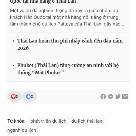
Quốc tại nhà hàng ở Thái Lan
Một vụ ẩu đả nghiêm trọng đã xảy ra giữa nhóm du
khách Hàn Quốc tại một nhà hàng nổi tiếng ở trung
tâm thành phố du lịch Pattaya của Thái Lan, gây náo...
THỜI BÁO VTV
Thái Lan hoãn thu phí nhập cảnh đến đầu năm
2026
Theo dõi báo trên
Phuket (Thái Lan) tăng cường an ninh với hệ
thống “Mắt Phuket”
Cơ quan chủ quản:
Đài Truyền hình Việt Nam
Cơ quan báo chí:
Thời báo VTV
Giấy phép hoạt động báo in và báo điện tử số 483/GP-BTTTT
0
0
cấp ngày 29/12/2023
Tổng Biên tập:
Vũ Thanh Thủy
Phó Tổng Biên tập:
Nguyễn Thị Mỹ Hạnh, Phạm Quốc Thắng,
Từ khóa:
phát triển du lịch
du lịch thái lan
Nguyễn Trọng Ninh
ngành du lịch
Tổng đài VTV:
024.38 355 931 - 024.38 355 932