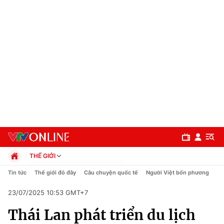
THẾ GIỚI
Chính trị
Tin tức
Thế giới đó đây
Câu chuyện quốc tế
Người Việt bốn phương
Xã hội
23/07/2025 10:53 GMT+7
Pháp luật
Chuyên mục
Kinh tế
Thái Lan phát triển du lịch
Thể thao