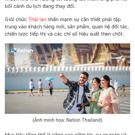
Phim VTV
bối cảnh du lịch đang thay đổi.
Giải trí
Hậu trường
Điện ảnh
Giới chức
Thái lan
nhấn mạnh sự cần thiết phải tập
Đời sống
Nhân vật
trung vào khách hàng mới, sản phẩm, quan hệ đối tác,
Âm nhạc
chiến lược tiếp thị và các chỉ số hiệu suất then chốt.
Du lịch
Khán giả
Giáo dục
Sao
Làm đẹp
Giải sao mai
Tuyển sinh
Công nghệ
Chất lượng cuộc sống
Học trực tuyến
Hitech Công nghệ tương lai
Giao lưu trực tuyến
Sản phẩm
Lịch phát sóng
Thị trường
Tư vấn
Chuyên mục khác
(Ảnh minh họa: Nation Thailand)
Emagazine
Podcast
Mục tiêu tổng thể là nâng cao niềm tin, sự an toàn và