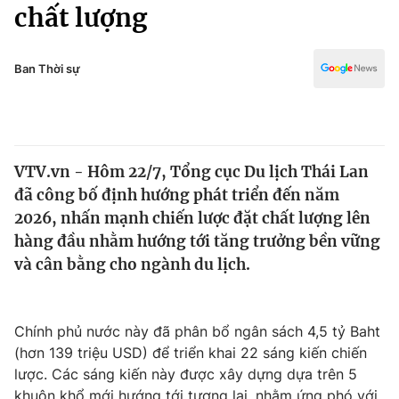
Chính trị
chất lượng
Truyền hình
Văn hóa - Giải trí
Xã hội
Y tế
Ban Thời sự
Đời sống
Pháp luật
Công nghệ
Giáo dục
Y tế
VTV.vn - Hôm 22/7, Tổng cục Du lịch Thái Lan
đã công bố định hướng phát triển đến năm
Thế giới
2026, nhấn mạnh chiến lược đặt chất lượng lên
hàng đầu nhằm hướng tới tăng trưởng bền vững
Tin tức
Kinh tế
và cân bằng cho ngành du lịch.
Thế giới đó đây
Tài chính
Dữ liệu và đời sống
Câu chuyện quốc tế
Chính phủ nước này đã phân bổ ngân sách 4,5 tỷ Baht
Thị trường
(hơn 139 triệu USD) để triển khai 22 sáng kiến chiến
Truyền hình
Góc doanh nghiệp
lược. Các sáng kiến này được xây dựng dựa trên 5
khuôn khổ mới hướng tới tương lai, nhằm ứng phó với