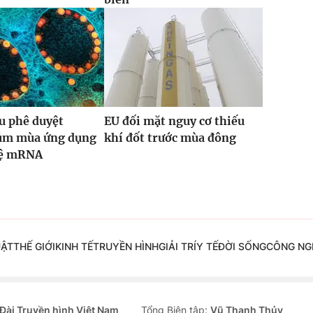
u phê duyệt
EU đối mặt nguy cơ thiếu
cúm mùa ứng dụng
khí đốt trước mùa đông
hệ mRNA
UẬT
THẾ GIỚI
KINH TẾ
TRUYỀN HÌNH
GIẢI TRÍ
Y TẾ
ĐỜI SỐNG
CÔNG NG
Đài Truyền hình Việt Nam
Tổng Biên tập:
Vũ Thanh Thủy