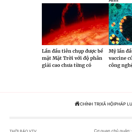
Lần đầu tiên chụp được bề
Mỹ lần đầ
mặt Mặt Trời với độ phân
vaccine 
giải cao chưa từng có
công ng
CHÍNH TRỊ
XÃ HỘI
PHÁP L
Cơ quan chủ quản:
THỜI BÁO VTV