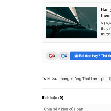
Hãng
thêm 
VTV.v
thay 
thước
0
0
Bài đọc hay? Thả t
Từ khóa:
hàng không Thái Lan
phí d
Bình luận
(
0
)