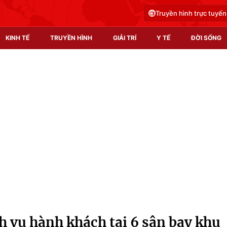
Truyền hình trực tuyến
KINH TẾ
TRUYỀN HÌNH
GIẢI TRÍ
Y TẾ
ĐỜI SỐNG
Pháp luật
Y tế
Truyền hình
Multimedia
Phim VTV
Video
Hậu trường
Shorts video
Nhân vật
Podcast
Khán giả
EMagazine
Giải sao mai
Photo
h vụ hành khách tại 6 sân bay khu
Infographic