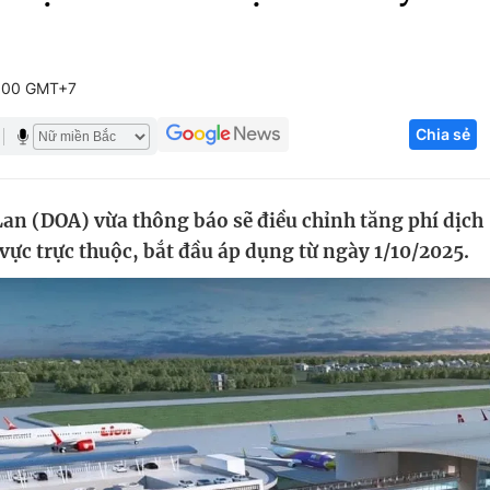
Góc ảnh
:00 GMT+7
Giáo dục
Công nghệ
Chia sẻ
Tuyển sinh
Hitech Công ng
Học trực tuyến
Sản phẩm
an (DOA) vừa thông báo sẽ điều chỉnh tăng phí dịch
g
Thị trường
vực trực thuộc, bắt đầu áp dụng từ ngày 1/10/2025.
Tư vấn