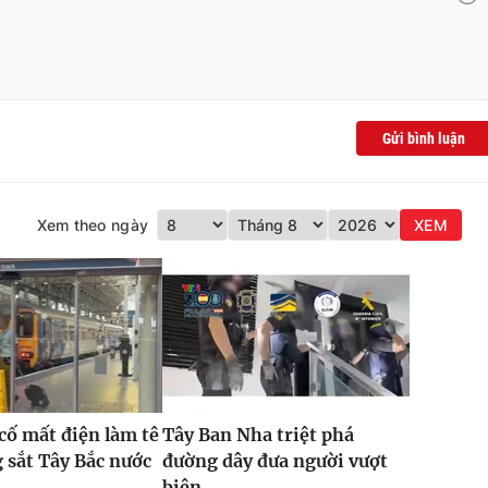
Gửi bình luận
Xem theo ngày
XEM
 cố mất điện làm tê
Tây Ban Nha triệt phá
g sắt Tây Bắc nước
đường dây đưa người vượt
biên