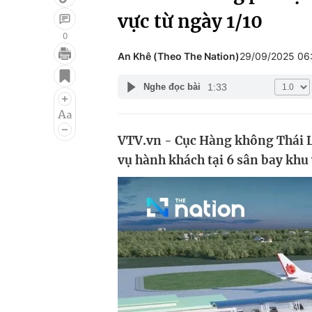
vực từ ngày 1/10
0
An Khê (Theo The Nation)
29/09/2025 06
Giải trí
Đời sống
1:33
Nghe đọc bài
Điện ảnh
Du lịch
Âm nhạc
Làm đẹp
VTV.vn - Cục Hàng không Thái L
Sao
Chất lượng cuộc sốn
vụ hành khách tại 6 sân bay khu 