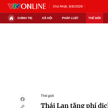
Chủ Nhật, 9/8/2026
CHÍNH TRỊ
XÃ HỘI
PHÁP LUẬT
THẾ GIỚI
Chính trị
Xã hội
Thế giới
Kinh tế
Tin tức
Tài chính
Thế giới đó đây
Thị trường
Câu chuyện quốc tế
Góc doanh nghiệp
Dữ liệu và đời sống
Thế giới
Thái Lan tăng phí dịc