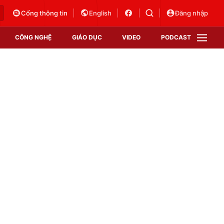
Cổng thông tin
English
Đăng nhập
CÔNG NGHỆ
GIÁO DỤC
VIDEO
PODCAST
VTV Money
VTV Thể thao
VTV Sức khoẻ
Bất động sản
Thị trường 24h
Tấm lòng Việt
Vươn mình bằng AI
VTV4
VTV8
VTV9
Lịch phát sóng
Giao lưu trực tuyến
Sự kiện