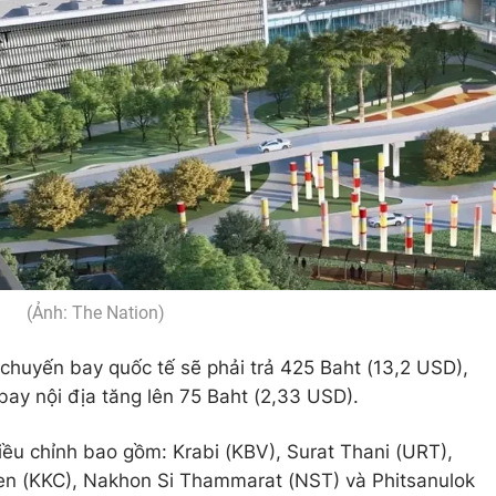
(Ảnh: The Nation)
chuyến bay quốc tế sẽ phải trả 425 Baht (13,2 USD),
bay nội địa tăng lên 75 Baht (2,33 USD).
iều chỉnh bao gồm: Krabi (KBV), Surat Thani (URT),
en (KKC), Nakhon Si Thammarat (NST) và Phitsanulok