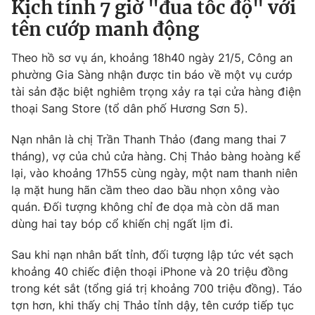
Kịch tính 7 giờ "đua tốc độ" với
Photo
Infographic
tên cướp manh động
Theo hồ sơ vụ án, khoảng 18h40 ngày 21/5, Công an
Video
Shorts video
phường Gia Sàng nhận được tin báo về một vụ cướp
tài sản đặc biệt nghiêm trọng xảy ra tại cửa hàng điện
VTV Money
VTV Thể thao
thoại Sang Store (tổ dân phố Hương Sơn 5).
Nạn nhân là chị Trần Thanh Thảo (đang mang thai 7
VTV Sức khoẻ
Bất động sản
tháng), vợ của chủ cửa hàng. Chị Thảo bàng hoàng kể
lại, vào khoảng 17h55 cùng ngày, một nam thanh niên
Thị trường 24h
Tấm lòng Việt
lạ mặt hung hãn cầm theo dao bầu nhọn xông vào
quán. Đối tượng không chỉ đe dọa mà còn dã man
dùng hai tay bóp cổ khiến chị ngất lịm đi.
VTV4
Vươn mình bằng AI
Sau khi nạn nhân bất tỉnh, đối tượng lập tức vét sạch
VTV9
VTV8
khoảng 40 chiếc điện thoại iPhone và 20 triệu đồng
trong két sắt (tổng giá trị khoảng 700 triệu đồng). Táo
tợn hơn, khi thấy chị Thảo tỉnh dậy, tên cướp tiếp tục
Liên hệ tòa soạn
English