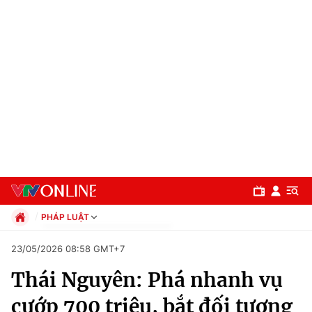
PHÁP LUẬT
Chính trị
23/05/2026 08:58 GMT+7
Xã hội
Thái Nguyên: Phá nhanh vụ
Pháp luật
Chuyên mục
Kinh tế
cướp 700 triệu, bắt đối tượng
Thể thao