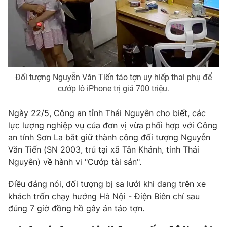
Phim VTV
Giải trí
Hậu trường
Điện ảnh
Đời sống
Nhân vật
Âm nhạc
Du lịch
Khán giả
Giáo dục
Sao
Đối tượng Nguyễn Văn Tiến táo tợn uy hiếp thai phụ để
Làm đẹp
Giải sao mai
cướp lô iPhone trị giá 700 triệu.
Tuyển sinh
Công nghệ
Chất lượng cuộc sống
Học trực tuyến
Ngày 22/5, Công an tỉnh Thái Nguyên cho biết, các
Hitech Công nghệ tương lai
lực lượng nghiệp vụ của đơn vị vừa phối hợp với Công
Giao lưu trực tuyến
an tỉnh Sơn La bắt giữ thành công đối tượng Nguyễn
Sản phẩm
Văn Tiến (SN 2003, trú tại xã Tân Khánh, tỉnh Thái
Lịch phát sóng
Thị trường
Nguyên) về hành vi "Cướp tài sản".
Tư vấn
Điều đáng nói, đối tượng bị sa lưới khi đang trên xe
Chuyên mục khác
khách trốn chạy hướng Hà Nội - Điện Biên chỉ sau
đúng 7 giờ đồng hồ gây án táo tợn.
Emagazine
Podcast