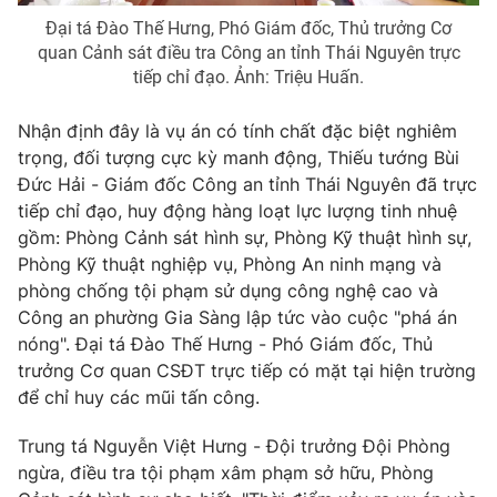
Email:
toasoan@vtv.vn
Đại tá Đào Thế Hưng, Phó Giám đốc, Thủ trưởng Cơ
Liên hệ quảng cáo:
024-7300.7108
quan Cảnh sát điều tra Công an tỉnh Thái Nguyên trực
tiếp chỉ đạo. Ảnh: Triệu Huấn.
Nhận định đây là vụ án có tính chất đặc biệt nghiêm
trọng, đối tượng cực kỳ manh động, Thiếu tướng Bùi
Đức Hải - Giám đốc Công an tỉnh Thái Nguyên đã trực
tiếp chỉ đạo, huy động hàng loạt lực lượng tinh nhuệ
gồm: Phòng Cảnh sát hình sự, Phòng Kỹ thuật hình sự,
Phòng Kỹ thuật nghiệp vụ, Phòng An ninh mạng và
phòng chống tội phạm sử dụng công nghệ cao và
Công an phường Gia Sàng lập tức vào cuộc "phá án
nóng". Đại tá Đào Thế Hưng - Phó Giám đốc, Thủ
® Cấm sao chép dưới mọi hình thức nếu không có sự chấp
thuận bằng văn bản. Ghi rõ nguồn VTV.vn khi phát hành lại
trưởng Cơ quan CSĐT trực tiếp có mặt tại hiện trường
thông tin từ website này.
để chỉ huy các mũi tấn công.
Trung tá Nguyễn Việt Hưng - Đội trưởng Đội Phòng
ngừa, điều tra tội phạm xâm phạm sở hữu, Phòng