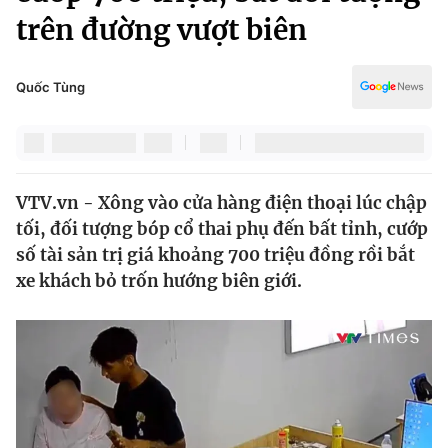
Chính trị
trên đường vượt biên
Truyền hình
Văn hóa - Giải trí
Xã hội
Y tế
Quốc Tùng
Đời sống
Pháp luật
Công nghệ
Giáo dục
Y tế
VTV.vn - Xông vào cửa hàng điện thoại lúc chập
tối, đối tượng bóp cổ thai phụ đến bất tỉnh, cướp
Thế giới
số tài sản trị giá khoảng 700 triệu đồng rồi bắt
Tin tức
xe khách bỏ trốn hướng biên giới.
Kinh tế
Thế giới đó đây
Tài chính
Dữ liệu và đời sống
Câu chuyện quốc tế
Thị trường
Truyền hình
Góc doanh nghiệp