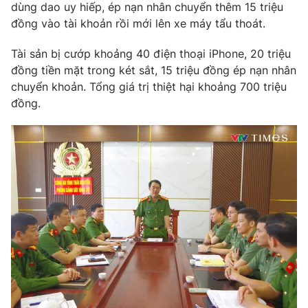
dùng dao uy hiếp, ép nạn nhân chuyển thêm 15 triệu
đồng vào tài khoản rồi mới lên xe máy tẩu thoát.
Tài sản bị cướp khoảng 40 điện thoại iPhone, 20 triệu
THỜI BÁO VTV
đồng tiền mặt trong két sắt, 15 triệu đồng ép nạn nhân
chuyển khoản. Tổng giá trị thiệt hại khoảng 700 triệu
đồng.
Theo dõi báo trên
Cơ quan chủ quản:
Đài Truyền hình Việt Nam
Cơ quan báo chí:
Thời báo VTV
Giấy phép hoạt động báo in và báo điện tử số 483/GP-BTTTT
cấp ngày 29/12/2023
Tổng Biên tập:
Vũ Thanh Thủy
Phó Tổng Biên tập:
Nguyễn Thị Mỹ Hạnh, Phạm Quốc Thắng,
Nguyễn Trọng Ninh
Tổng đài VTV:
024.38 355 931 - 024.38 355 932
Ðiện thoại Thời báo VTV:
024.66 897 897