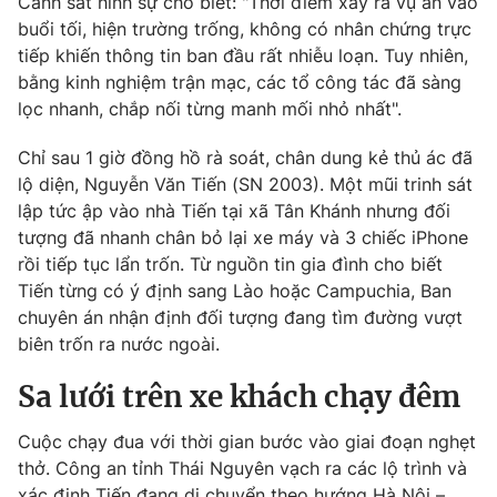
Cảnh sát hình sự cho biết: "Thời điểm xảy ra vụ án vào
buổi tối, hiện trường trống, không có nhân chứng trực
tiếp khiến thông tin ban đầu rất nhiễu loạn. Tuy nhiên,
bằng kinh nghiệm trận mạc, các tổ công tác đã sàng
lọc nhanh, chắp nối từng manh mối nhỏ nhất".
Chỉ sau 1 giờ đồng hồ rà soát, chân dung kẻ thủ ác đã
lộ diện, Nguyễn Văn Tiến (SN 2003). Một mũi trinh sát
lập tức ập vào nhà Tiến tại xã Tân Khánh nhưng đối
tượng đã nhanh chân bỏ lại xe máy và 3 chiếc iPhone
rồi tiếp tục lẩn trốn. Từ nguồn tin gia đình cho biết
Tiến từng có ý định sang Lào hoặc Campuchia, Ban
chuyên án nhận định đối tượng đang tìm đường vượt
biên trốn ra nước ngoài.
Sa lưới trên xe khách chạy đêm
Cuộc chạy đua với thời gian bước vào giai đoạn nghẹt
thở. Công an tỉnh Thái Nguyên vạch ra các lộ trình và
xác định Tiến đang di chuyển theo hướng Hà Nội –