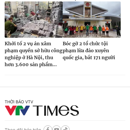
Khởi tố 2 vụ án xâm
Bóc gỡ 2 tổ chức tội
phạm quyền sở hữu công
phạm lừa đảo xuyên
nghiệp ở Hà Nội, thu
quốc gia, bắt 171 người
hơn 3.600 sản phẩm...
THỜI BÁO VTV
Theo dõi báo trên