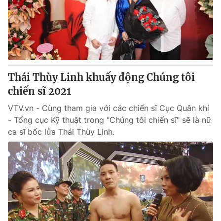
Tin tức
Kinh tế
Thế giới đó đây
Tài chính
Dữ liệu và đời sống
Câu chuyện quốc tế
Thị trường
Thái Thùy Linh khuấy động Chúng tôi
Truyền hình
Góc doanh nghiệp
chiến sĩ 2021
Phim VTV
Giải trí
VTV.vn - Cùng tham gia với các chiến sĩ Cục Quân khí
Hậu trường
- Tổng cục Kỹ thuật trong "Chúng tôi chiến sĩ" sẽ là nữ
Điện ảnh
ca sĩ bốc lửa Thái Thùy Linh.
Đời sống
Nhân vật
Âm nhạc
Du lịch
Khán giả
Giáo dục
Sao
Làm đẹp
Giải sao mai
Tuyển sinh
Công nghệ
Chất lượng cuộc sống
Học trực tuyến
Hitech Công nghệ tương lai