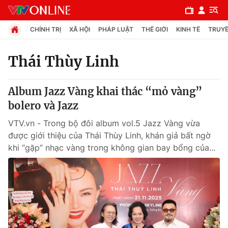
CHÍNH TRỊ
XÃ HỘI
PHÁP LUẬT
THẾ GIỚI
KINH TẾ
TRUYỀ
Thái Thùy Linh
Chuyên mục
Album Jazz Vàng khai thác “mỏ vàng”
Chính trị
bolero và Jazz
VTV.vn - Trong bộ đôi album vol.5 Jazz Vàng vừa
Xã hội
được giới thiệu của Thái Thùy Linh, khán giả bất ngờ
khi “gặp” nhạc vàng trong không gian bay bổng của...
Pháp luật
Y tế
Thế giới