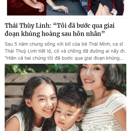
Giấy phép hoạt động báo in và báo điện tử số 483/GP-BTTTT
cấp ngày 29/12/2023
Tổng Biên tập:
Vũ Thanh Thủy
Thái Thùy Linh: “Tôi đã bước qua giai
Phó Tổng Biên tập:
Nguyễn Thị Mỹ Hạnh, Phạm Quốc Thắng,
đoạn khủng hoảng sau hôn nhân”
Nguyễn Trọng Ninh
Tổng đài VTV:
024.38 355 931 - 024.38 355 932
Sau 5 năm chung sống với bố của bé Thái Minh, ca sĩ
Ðiện thoại Thời báo VTV:
024.66 897 897
Thái Thuỳ Linh tiết lộ, cô và chồng đã đường ai nấy đi.
Email:
toasoan@vtv.vn
“Hiện cả hai chúng tôi đã bước qua giai đoạn khủng...
Liên hệ quảng cáo:
024-7300.7108