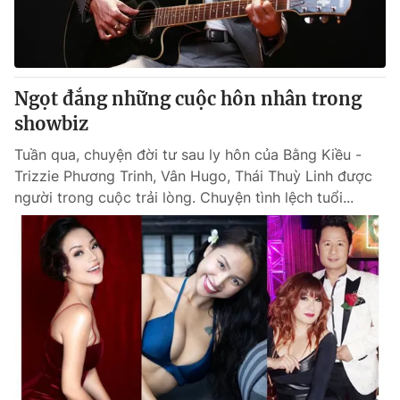
Thị trường 24h
Tấm lòng Việt
VTV4
Vươn mình bằng AI
Ngọt đắng những cuộc hôn nhân trong
VTV9
VTV8
showbiz
Tuần qua, chuyện đời tư sau ly hôn của Bằng Kiều -
Liên hệ tòa soạn
English
Trizzie Phương Trinh, Vân Hugo, Thái Thuỳ Linh được
người trong cuộc trải lòng. Chuyện tình lệch tuổi...
THỜI BÁO VTV
Theo dõi báo trên
Cơ quan chủ quản:
Đài Truyền hình Việt Nam
Cơ quan báo chí:
Thời báo VTV