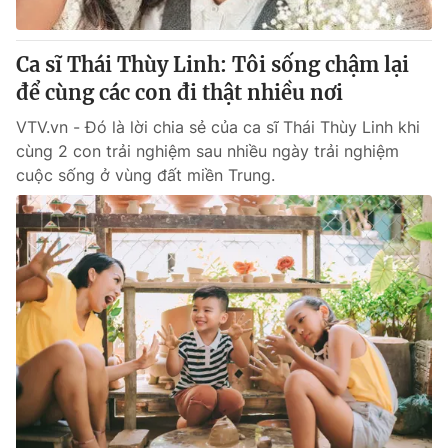
® Cấm sao chép dưới mọi hình thức nếu không có sự chấp
Ca sĩ Thái Thùy Linh: Tôi sống chậm lại
thuận bằng văn bản. Ghi rõ nguồn VTV.vn khi phát hành lại
để cùng các con đi thật nhiều nơi
thông tin từ website này.
VTV.vn - Đó là lời chia sẻ của ca sĩ Thái Thùy Linh khi
cùng 2 con trải nghiệm sau nhiều ngày trải nghiệm
cuộc sống ở vùng đất miền Trung.