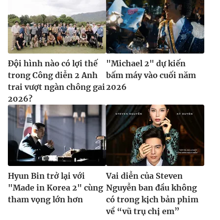
Đội hình nào có lợi thế
"Michael 2" dự kiến
trong Công diễn 2 Anh
bấm máy vào cuối năm
trai vượt ngàn chông gai
2026
2026?
Hyun Bin trở lại với
Vai diễn của Steven
"Made in Korea 2" cùng
Nguyễn ban đầu không
tham vọng lớn hơn
có trong kịch bản phim
về “vũ trụ chị em”