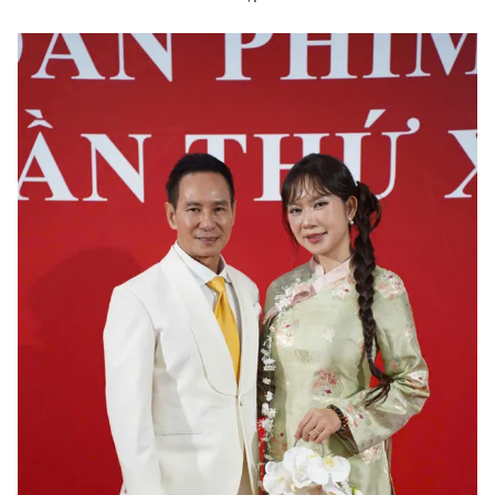
Ðiện thoại Thời báo VTV:
024.66 897 897
Email:
toasoan@vtv.vn
Liên hệ quảng cáo:
024-7300.7108
® Cấm sao chép dưới mọi hình thức nếu không có sự chấp
thuận bằng văn bản. Ghi rõ nguồn VTV.vn khi phát hành lại
thông tin từ website này.