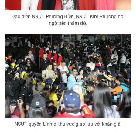
Đạo diễn NSƯT Phương Điền, NSƯT Kim Phương hội
ngộ trên thảm đỏ.
NSƯT quyền Linh ở khu vực giao lưu với khán giả.