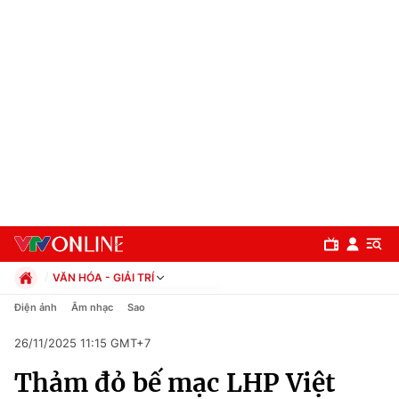
VĂN HÓA - GIẢI TRÍ
Chính trị
Điện ảnh
Âm nhạc
Sao
Xã hội
26/11/2025 11:15 GMT+7
Pháp luật
Chuyên mục
Kinh tế
Thảm đỏ bế mạc LHP Việt
Thể thao