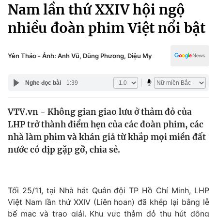
Chính trị
Nam lần thứ XXIV hội ngộ
Truyền hình
nhiều đoàn phim Việt nổi bật
Văn hóa - Giải trí
Xã hội
Y tế
Đời sống
Yên Thảo - Ảnh: Anh Vũ, Dũng Phương, Diệu My
Pháp luật
Công nghệ
Giáo dục
Nghe đọc bài
1:39
Y tế
VTV.vn - Không gian giao lưu ở thảm đỏ của
Thế giới
LHP trở thành điểm hẹn của các đoàn phim, các
Tin tức
nhà làm phim và khán giả từ khắp mọi miền đất
Kinh tế
nước có dịp gặp gỡ, chia sẻ.
Thế giới đó đây
Tài chính
Dữ liệu và đời sống
Câu chuyện quốc tế
Thị trường
Tối 25/11, tại Nhà hát Quân đội TP Hồ Chí Minh, LHP
Truyền hình
Góc doanh nghiệp
Việt Nam lần thứ XXIV (Liên hoan) đã khép lại bằng lễ
bế mạc và trao giải. Khu vực thảm đỏ thu hút đông