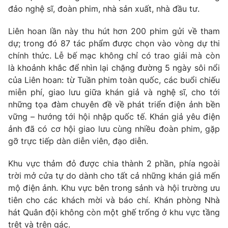
Phim VTV
đảo nghệ sĩ, đoàn phim, nhà sản xuất, nhà đầu tư.
Giải trí
Hậu trường
Liên hoan lần này thu hút hơn 200 phim gửi về tham
Điện ảnh
Đời sống
Nhân vật
dự; trong đó 87 tác phẩm được chọn vào vòng dự thi
Âm nhạc
chính thức. Lễ bế mạc không chỉ có trao giải mà còn
Du lịch
Khán giả
là khoảnh khắc để nhìn lại chặng đường 5 ngày sôi nổi
Giáo dục
Sao
của Liên hoan: từ Tuần phim toàn quốc, các buổi chiếu
Làm đẹp
Giải sao mai
Tuyển sinh
miễn phí, giao lưu giữa khán giả và nghệ sĩ, cho tới
Công nghệ
Chất lượng cuộc sống
những tọa đàm chuyên đề về phát triển điện ảnh bền
Học trực tuyến
vững – hướng tới hội nhập quốc tế. Khán giả yêu điện
Hitech Công nghệ tương lai
Giao lưu trực tuyến
ảnh đã có cơ hội giao lưu cùng nhiều đoàn phim, gặp
Sản phẩm
gỡ trực tiếp dàn diễn viên, đạo diễn.
Lịch phát sóng
Thị trường
Khu vực thảm đỏ được chia thành 2 phần, phía ngoài
trời mở cửa tự do dành cho tất cả những khán giả mến
Tư vấn
mộ điện ảnh. Khu vực bên trong sảnh và hội trường ưu
Chuyên mục khác
tiên cho các khách mời và báo chí. Khán phòng Nhà
hát Quân đội không còn một ghế trống ở khu vực tầng
Emagazine
Podcast
trệt và trên gác.