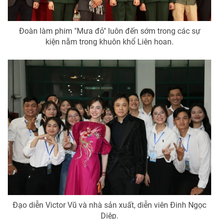
Đoàn làm phim "Mưa đỏ" luôn đến sớm trong các sự
kiện nằm trong khuôn khổ Liên hoan.
THỜI BÁO VTV
Theo dõi báo trên
Cơ quan chủ quản:
Đài Truyền hình Việt Nam
Cơ quan báo chí:
Thời báo VTV
Giấy phép hoạt động báo in và báo điện tử số 483/GP-BTTTT
cấp ngày 29/12/2023
Tổng Biên tập:
Vũ Thanh Thủy
Phó Tổng Biên tập:
Nguyễn Thị Mỹ Hạnh, Phạm Quốc Thắng,
Nguyễn Trọng Ninh
Đạo diễn Victor Vũ và nhà sản xuất, diễn viên Đinh Ngọc
Tổng đài VTV:
024.38 355 931 - 024.38 355 932
Diệp.