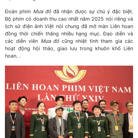
Photo
Infographic
Đoàn phim
Mưa đỏ
đã nhận được sự chú ý đặc biệt.
Bộ phim có doanh thu cao nhất năm 2025 nói riêng và
lịch sử điện ảnh Việt nói chung đã mở màn Liên hoan
Video
Shorts video
đồng thời chiến thắng nhiều hạng mục. Đạo diễn và
các diễn viên
Mưa đỏ
cũng nhiệt tình tham gia các
VTV Money
VTV Thể thao
hoạt động hội thảo, giao lưu trong khuôn khổ Liên
hoan. .
VTV Sức khoẻ
Bất động sản
Thị trường 24h
Tấm lòng Việt
VTV4
Vươn mình bằng AI
VTV9
VTV8
Liên hệ tòa soạn
English