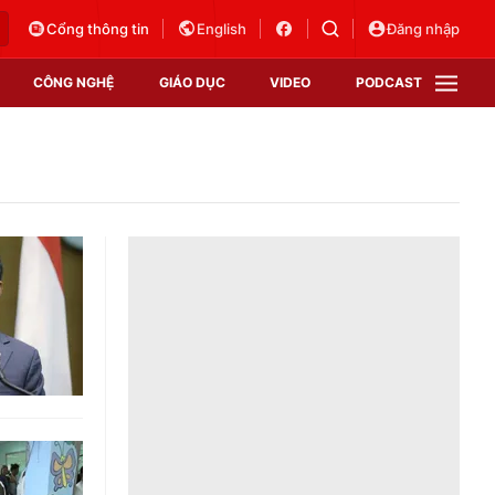
Cổng thông tin
English
Đăng nhập
CÔNG NGHỆ
GIÁO DỤC
VIDEO
PODCAST
VTV Money
VTV Thể thao
VTV Sức khoẻ
Bất động sản
Thị trường 24h
Tấm lòng Việt
Vươn mình bằng AI
VTV4
VTV8
VTV9
Lịch phát sóng
Giao lưu trực tuyến
Sự kiện