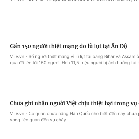
Giải trí
Đời sống
Điện ảnh
Du lịch
Gần 150 người thiệt mạng do lũ lụt tại Ấn Độ
Âm nhạc
Làm đẹp
VTV.vn - Số người thiệt mạng vì lũ lụt tại bang Bihar và Assa
qua đã lên tới 150 người. Hơn 11,5 triệu người bị ảnh hưởng tại 
Sao
Chất lượng cuộc sốn
Chưa ghi nhận người Việt chịu thiệt hại trong vụ
VTV.vn - Cơ quan chức năng Hàn Quốc cho biết đến nay chưa p
vong liên quan đến vụ cháy.