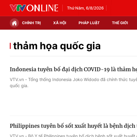
Thứ Năm, 6/8/2026
CHÍNH TRỊ
XÃ HỘI
PHÁP LUẬT
THẾ GIỚI
Chính trị
Xã hội
thảm họa quốc gia
Thế giới
Kinh tế
Indonesia tuyên bố đại dịch COVID-19 là thảm h
Tin tức
Tài chính
VTV.vn - Tổng thống Indonesia Joko Widodo đã chính thức tuy
quốc gia.
Thế giới đó đây
Thị trường
Câu chuyện quốc tế
Góc doanh nghiệp
Dữ liệu và đời sống
Philippines tuyên bố sốt xuất huyết là bệnh dịch
VTV.vn - Bộ Y tế Philippines tuyên bố dịch bệnh sốt xuất huyết