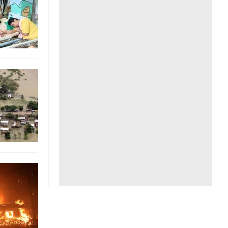
Liên hệ toà soạn
hệ tương lai