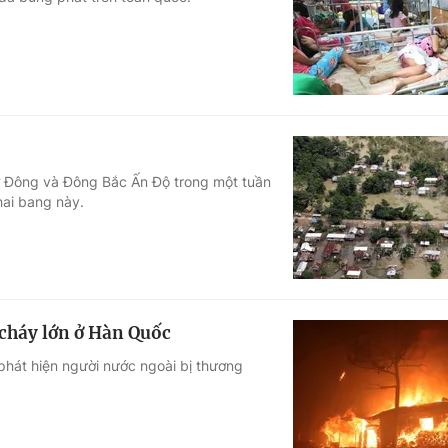
Góc ảnh
Giáo dục
Công nghệ
Tuyển sinh
Hitech Công ng
Học trực tuyến
Sản phẩm
m ở Đông và Đông Bắc Ấn Độ trong một tuần
hai bang này.
g
Thị trường
Tư vấn
 cháy lớn ở Hàn Quốc
hát hiện người nước ngoài bị thương