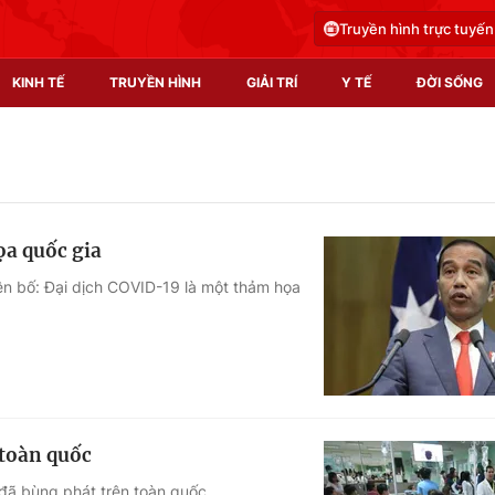
Truyền hình trực tuyến
KINH TẾ
TRUYỀN HÌNH
GIẢI TRÍ
Y TẾ
ĐỜI SỐNG
Pháp luật
Y tế
Truyền hình
Multimedia
ọa quốc gia
Phim VTV
Video
ên bố: Đại dịch COVID-19 là một thảm họa
Hậu trường
Shorts video
Nhân vật
Podcast
Khán giả
EMagazine
Giải sao mai
Photo
 toàn quốc
Infographic
 đã bùng phát trên toàn quốc.