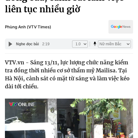
Chính trị
liên tục nhiều giờ
Truyền hình
Văn hóa - Giải trí
Xã hội
Y tế
Phùng Anh (VTV Times)
Đời sống
Pháp luật
Công nghệ
Nghe đọc bài
2:19
Giáo dục
Y tế
VTV.vn - Sáng 13/11, lực lượng chức năng kiểm
tra đồng thời nhiều cơ sở thẩm mỹ Mailisa. Tại
Thế giới
Hà Nội, cảnh sát có mặt từ sáng và làm việc kéo
Tin tức
dài tới chiều.
Kinh tế
Thế giới đó đây
Tài chính
Dữ liệu và đời sống
Câu chuyện quốc tế
Thị trường
Truyền hình
Góc doanh nghiệp