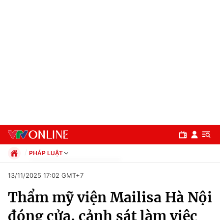
PHÁP LUẬT
Chính trị
13/11/2025 17:02 GMT+7
Xã hội
Thẩm mỹ viện Mailisa Hà Nội
Pháp luật
Chuyên mục
Kinh tế
đóng cửa, cảnh sát làm việc
Thể thao