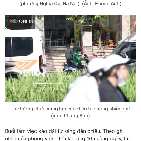
(phường Nghĩa Đô, Hà Nội). (Ảnh: Phùng Anh)
THỜI BÁO VTV
Theo dõi báo trên
Cơ quan chủ quản:
Đài Truyền hình Việt Nam
Cơ quan báo chí:
Thời báo VTV
Giấy phép hoạt động báo in và báo điện tử số 483/GP-BTTTT
cấp ngày 29/12/2023
Lực lượng chức năng làm việc liên tục trong nhiều giờ.
Tổng Biên tập:
Vũ Thanh Thủy
(ảnh: Phùng Anh)
Phó Tổng Biên tập:
Nguyễn Thị Mỹ Hạnh, Phạm Quốc Thắng,
Nguyễn Trọng Ninh
Buổi làm việc kéo dài từ sáng đến chiều. Theo ghi
Tổng đài VTV:
024.38 355 931 - 024.38 355 932
nhận của phóng viên, đến khoảng 16h cùng ngày, lực