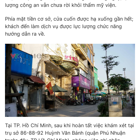
Ðiện thoại Thời báo VTV:
024.66 897 897
lượng công an vẫn chưa rời khỏi thẩm mỹ viện.
Email:
toasoan@vtv.vn
Phía mặt tiền cơ sở, cửa cuốn được hạ xuống gần hết;
Liên hệ quảng cáo:
024-7300.7108
khách đến làm dịch vụ được lực lượng chức năng
hướng dẫn ra về.
® Cấm sao chép dưới mọi hình thức nếu không có sự chấp
thuận bằng văn bản. Ghi rõ nguồn VTV.vn khi phát hành lại
thông tin từ website này.
Tại TP. Hồ Chí Minh, sau khi hoàn tất việc khám xét tại
trụ sở 86-88-92 Huỳnh Văn Bánh (quận Phú Nhuận