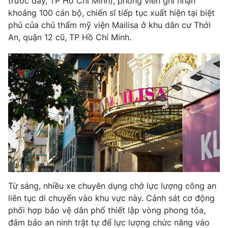
trước đây, TP Hồ Chí Minh), phóng viên ghi nhận
khoảng 100 cán bộ, chiến sĩ tiếp tục xuất hiện tại biệt
phủ của chủ thẩm mỹ viện Mailisa ở khu dân cư Thới
An, quận 12 cũ, TP Hồ Chí Minh.
Từ sáng, nhiều xe chuyên dụng chở lực lượng công an
liên tục di chuyển vào khu vực này. Cảnh sát cơ động
phối hợp bảo vệ dân phố thiết lập vòng phong tỏa,
đảm bảo an ninh trật tự để lực lượng chức năng vào