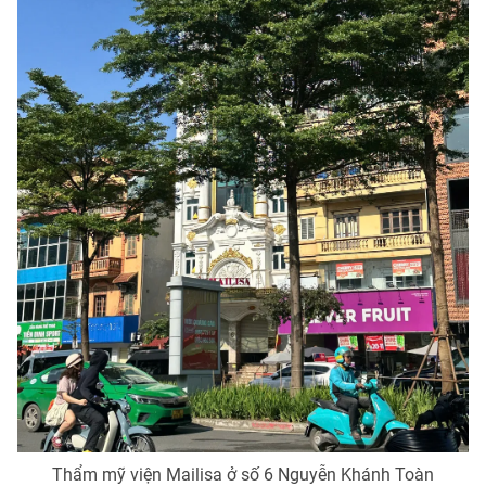
Photo
Infographic
Video
Shorts video
VTV Money
VTV Thể thao
VTV Sức khoẻ
Bất động sản
Thị trường 24h
Tấm lòng Việt
VTV4
Vươn mình bằng AI
VTV9
VTV8
Liên hệ tòa soạn
English
Thẩm mỹ viện Mailisa ở số 6 Nguyễn Khánh Toàn