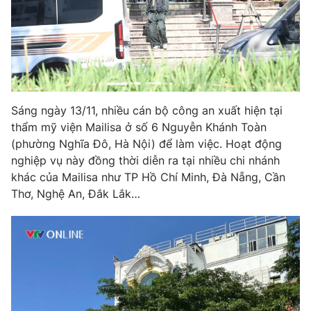
Phim VTV
Giải trí
Hậu trường
Điện ảnh
Đời sống
Nhân vật
Âm nhạc
Du lịch
Khán giả
Giáo dục
Sao
Sáng ngày 13/11, nhiều cán bộ công an xuất hiện tại
Làm đẹp
Giải sao mai
Tuyển sinh
thẩm mỹ viện Mailisa ở số 6 Nguyễn Khánh Toàn
Công nghệ
Chất lượng cuộc sống
(phường Nghĩa Đô, Hà Nội) để làm việc. Hoạt động
Học trực tuyến
nghiệp vụ này đồng thời diễn ra tại nhiều chi nhánh
Hitech Công nghệ tương lai
Giao lưu trực tuyến
khác của Mailisa như TP Hồ Chí Minh, Đà Nẵng, Cần
Sản phẩm
Thơ, Nghệ An, Đắk Lắk…
Lịch phát sóng
Thị trường
Tư vấn
Chuyên mục khác
Emagazine
Podcast