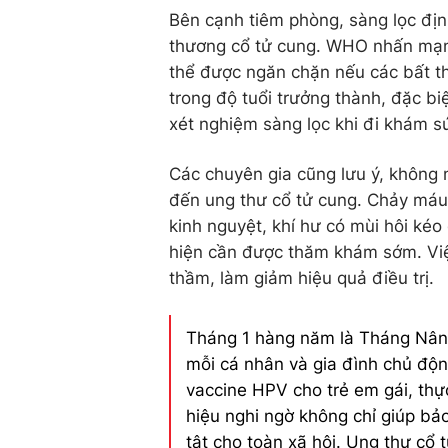
Bên cạnh tiêm phòng,
sàng lọc địn
thương cổ tử cung. WHO nhấn mạnh
thể được ngăn chặn nếu các bất th
trong độ tuổi trưởng thành, đặc b
xét nghiệm sàng lọc khi đi khám sứ
Các chuyên gia cũng lưu ý, không
đến ung thư cổ tử cung. Chảy máu 
kinh nguyệt, khí hư có mùi hôi ké
hiện cần được thăm khám sớm. Việc 
thầm, làm giảm hiệu quả điều trị.
Tháng 1 hàng năm là Tháng Nâng
mỗi cá nhân và gia đình chủ độn
vaccine HPV cho trẻ em gái, thự
hiệu nghi ngờ không chỉ giúp b
tật cho toàn xã hội. Ung thư cổ