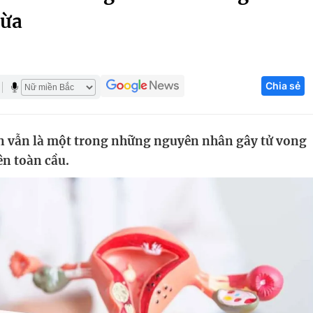
gừa
Góc ảnh
Giáo dục
Công nghệ
Chia sẻ
Tuyển sinh
Hitech Công ng
Học trực tuyến
Sản phẩm
ện vẫn là một trong những nguyên nhân gây tử vong
g
Thị trường
ên toàn cầu.
Tư vấn