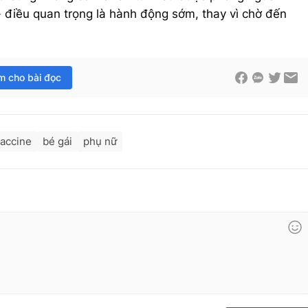
- điều quan trọng là hành động sớm, thay vì chờ đến
im cho bài đọc
accine
bé gái
phụ nữ