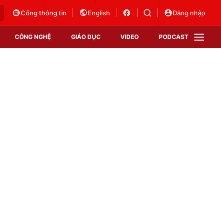
Cổng thông tin
English
Đăng nhập
CÔNG NGHỆ
GIÁO DỤC
VIDEO
PODCAST
VTV Money
VTV Thể thao
VTV Sức khoẻ
Bất động sản
Thị trường 24h
Tấm lòng Việt
Vươn mình bằng AI
VTV4
VTV8
VTV9
Lịch phát sóng
Giao lưu trực tuyến
Sự kiện