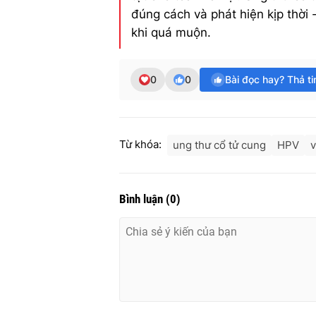
đúng cách và phát hiện kịp thời 
khi quá muộn.
0
0
Bài đọc hay? Thả t
Từ khóa:
ung thư cổ tử cung
HPV
v
Bình luận
(
0
)