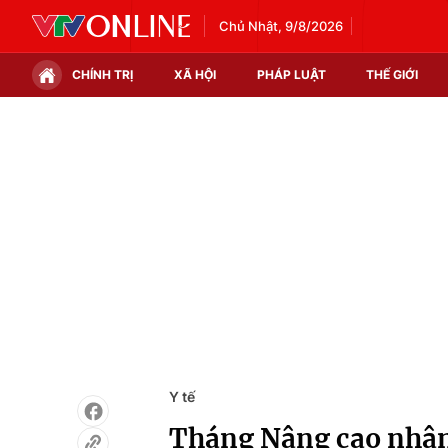
Chủ Nhật, 9/8/2026
CHÍNH TRỊ
XÃ HỘI
PHÁP LUẬT
THẾ GIỚI
Chính trị
Xã hội
Thế giới
Kinh tế
Tin tức
Tài chính
Thế giới đó đây
Thị trường
Câu chuyện quốc tế
Góc doanh nghiệp
Dữ liệu và đời sống
Y tế
Tháng Nâng cao nhận 