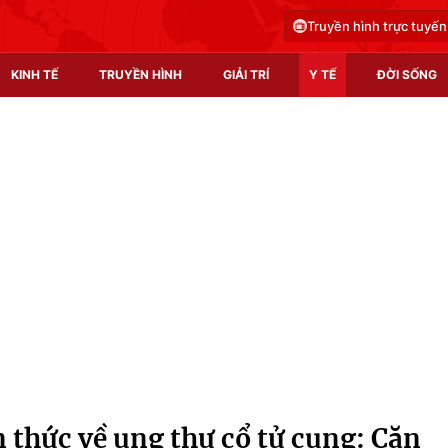
Truyền hình trực tuyến
KINH TẾ
TRUYỀN HÌNH
GIẢI TRÍ
Y TẾ
ĐỜI SỐNG
Pháp luật
Y tế
Truyền hình
Multimedia
Phim VTV
Video
Hậu trường
Shorts video
Nhân vật
Podcast
Khán giả
EMagazine
Giải sao mai
Photo
thức về ung thư cổ tử cung: Căn
Infographic