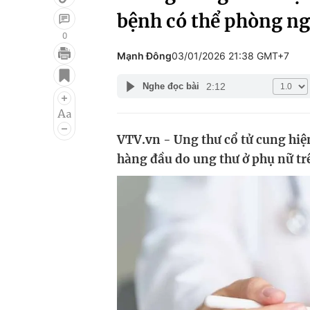
bệnh có thể phòng n
0
Mạnh Đông
03/01/2026 21:38 GMT+7
Giải trí
Đời sống
2:12
Nghe đọc bài
Điện ảnh
Du lịch
Âm nhạc
Làm đẹp
VTV.vn - Ung thư cổ tử cung hi
Sao
Chất lượng cuộc sốn
hàng đầu do ung thư ở phụ nữ tr