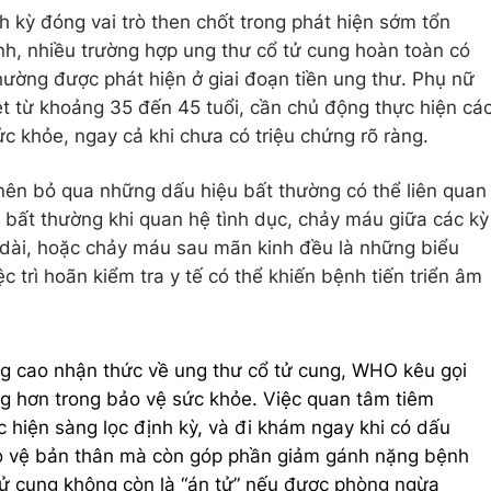
h kỳ
đóng vai trò then chốt trong phát hiện sớm tổn
, nhiều trường hợp ung thư cổ tử cung hoàn toàn có
ường được phát hiện ở giai đoạn tiền ung thư. Phụ nữ
iệt từ khoảng
35 đến 45 tuổi
, cần chủ động thực hiện cá
c khỏe, ngay cả khi chưa có triệu chứng rõ ràng.
 nên bỏ qua những
dấu hiệu bất thường
có thể liên quan
bất thường khi quan hệ tình dục, chảy máu giữa các kỳ
o dài, hoặc chảy máu sau mãn kinh đều là những biểu
trì hoãn kiểm tra y tế có thể khiến bệnh tiến triển âm
 cao nhận thức về ung thư cổ tử cung, WHO kêu gọi
g hơn trong bảo vệ sức khỏe. Việc quan tâm tiêm
c hiện sàng lọc định kỳ, và đi khám ngay khi có dấu
ảo vệ bản thân mà còn góp phần giảm gánh nặng bệnh
 tử cung không còn là “án tử” nếu được phòng ngừa