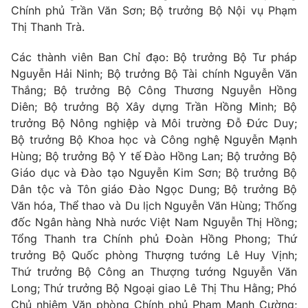
Thị trường 24h
Tấm lòng Việt
Chính phủ Trần Văn Sơn; Bộ trưởng Bộ Nội vụ Phạm
Thị Thanh Trà.
VTV4
Vươn mình bằng AI
Các thành viên Ban Chỉ đạo: Bộ trưởng Bộ Tư pháp
Nguyễn Hải Ninh; Bộ trưởng Bộ Tài chính Nguyễn Văn
VTV9
VTV8
Thắng; Bộ trưởng Bộ Công Thương Nguyễn Hồng
Diên; Bộ trưởng Bộ Xây dựng Trần Hồng Minh; Bộ
trưởng Bộ Nông nghiệp và Môi trường Đỗ Đức Duy;
Liên hệ tòa soạn
English
Bộ trưởng Bộ Khoa học và Công nghệ Nguyễn Mạnh
Hùng; Bộ trưởng Bộ Y tế Đào Hồng Lan; Bộ trưởng Bộ
Giáo dục và Đào tạo Nguyễn Kim Sơn; Bộ trưởng Bộ
Dân tộc và Tôn giáo Đào Ngọc Dung; Bộ trưởng Bộ
THỜI BÁO VTV
Văn hóa, Thể thao và Du lịch Nguyễn Văn Hùng; Thống
đốc Ngân hàng Nhà nước Việt Nam Nguyễn Thị Hồng;
Tổng Thanh tra Chính phủ Đoàn Hồng Phong; Thứ
Theo dõi báo trên
trưởng Bộ Quốc phòng Thượng tướng Lê Huy Vịnh;
Thứ trưởng Bộ Công an Thượng tướng Nguyễn Văn
Cơ quan chủ quản:
Đài Truyền hình Việt Nam
Long; Thứ trưởng Bộ Ngoại giao Lê Thị Thu Hằng; Phó
Cơ quan báo chí:
Thời báo VTV
Chủ nhiệm Văn phòng Chính phủ Phạm Mạnh Cường;