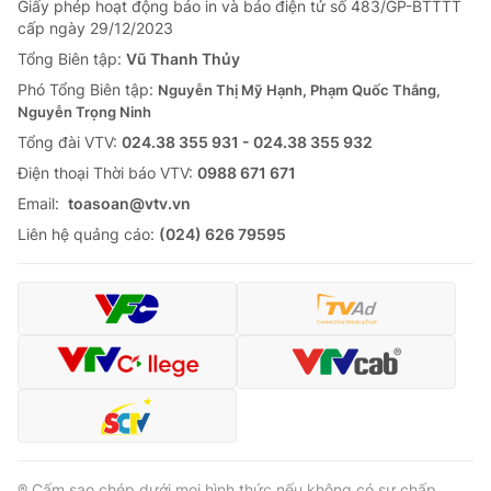
Giấy phép hoạt động báo in và báo điện tử số 483/GP-BTTTT
cấp ngày 29/12/2023
Tổng Biên tập:
Vũ Thanh Thủy
Phó Tổng Biên tập:
Nguyễn Thị Mỹ Hạnh, Phạm Quốc Thắng,
Nguyễn Trọng Ninh
Tổng đài VTV:
024.38 355 931 - 024.38 355 932
Ðiện thoại Thời báo VTV:
0988 671 671
Email:
toasoan@vtv.vn
Liên hệ quảng cáo:
(024) 626 79595
® Cấm sao chép dưới mọi hình thức nếu không có sự chấp