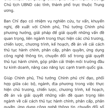
Giấy phép hoạt động báo in và báo điện tử số 483/GP-BTTTT
Chủ tịch UBND các tỉnh, thành phố trực thuộc Trung
cấp ngày 29/12/2023
ương.
Tổng Biên tập:
Vũ Thanh Thủy
Ban Chỉ đạo có nhiệm vụ nghiên cứu, tư vấn, khuyến
Phó Tổng Biên tập:
Nguyễn Thị Mỹ Hạnh, Phạm Quốc Thắng,
nghị, đề xuất với Chính phủ, Thủ tướng Chính phủ
Nguyễn Trọng Ninh
phương hướng, giải pháp để giải quyết những vấn đề
Tổng đài VTV:
024.38 355 931 - 024.38 355 932
quan trọng, liên ngành trong thực hiện các chủ trương,
Ðiện thoại Thời báo VTV:
024.66 897 897
chiến lược, chương trình, kế hoạch, đề án về cải cách
Email:
toasoan@vtv.vn
thủ tục hành chính, phân cấp, phân quyền, ứng dụng
Liên hệ quảng cáo:
024-7300.7108
công nghệ thông tin, chuyển đổi số trong giải quyết
thủ tục hành chính, góp phần cải thiện môi trường đầu
tư kinh doanh, nâng cao năng lực cạnh tranh quốc gia.
Giúp Chính phủ, Thủ tướng Chính phủ chỉ đạo, phối
hợp giữa các bộ, ngành, địa phương trong việc thực
hiện chủ trương, chiến lược, chương trình, kế hoạch,
đề án và giải quyết những vấn đề quan trọng liên
ngành về cải cách thủ tục hành chính, phân cấp, phân
quyền, ứng dụng công nghệ thông tin, chuyển đổi số