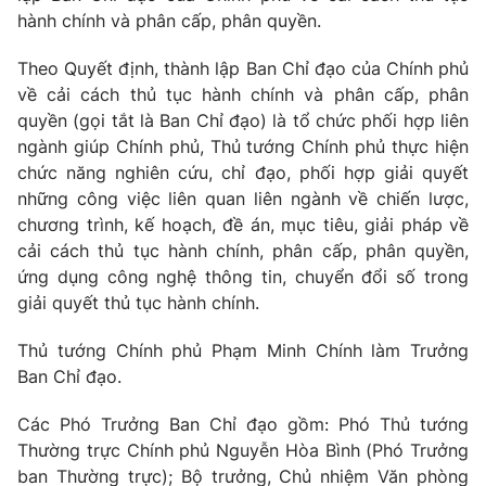
Giao lưu trực tuyến
hành chính và phân cấp, phân quyền.
Sản phẩm
Lịch phát sóng
Theo Quyết định, thành lập Ban Chỉ đạo của Chính phủ
Thị trường
về cải cách thủ tục hành chính và phân cấp, phân
Tư vấn
quyền (gọi tắt là Ban Chỉ đạo) là tổ chức phối hợp liên
Chuyên mục khác
ngành giúp Chính phủ, Thủ tướng Chính phủ thực hiện
chức năng nghiên cứu, chỉ đạo, phối hợp giải quyết
Emagazine
Podcast
những công việc liên quan liên ngành về chiến lược,
chương trình, kế hoạch, đề án, mục tiêu, giải pháp về
Photo
Infographic
cải cách thủ tục hành chính, phân cấp, phân quyền,
ứng dụng công nghệ thông tin, chuyển đổi số trong
giải quyết thủ tục hành chính.
Video
Shorts video
Thủ tướng Chính phủ Phạm Minh Chính làm Trưởng
VTV Money
VTV Thể thao
Ban Chỉ đạo.
Các Phó Trưởng Ban Chỉ đạo gồm: Phó Thủ tướng
VTV Sức khoẻ
Bất động sản
Thường trực Chính phủ Nguyễn Hòa Bình (Phó Trưởng
ban Thường trực); Bộ trưởng, Chủ nhiệm Văn phòng