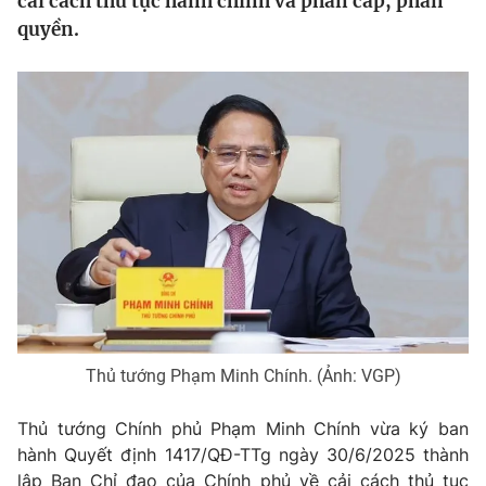
cải cách thủ tục hành chính và phân cấp, phân
Tin tức
quyền.
Kinh tế
Thế giới đó đây
Tài chính
Dữ liệu và đời sống
Câu chuyện quốc tế
Thị trường
Truyền hình
Góc doanh nghiệp
Phim VTV
Giải trí
Hậu trường
Điện ảnh
Đời sống
Nhân vật
Âm nhạc
Du lịch
Khán giả
Giáo dục
Sao
Thủ tướng Phạm Minh Chính. (Ảnh: VGP)
Làm đẹp
Giải sao mai
Tuyển sinh
Công nghệ
Thủ tướng Chính phủ Phạm Minh Chính vừa ký ban
Chất lượng cuộc sống
Học trực tuyến
hành Quyết định 1417/QĐ-TTg ngày 30/6/2025 thành
Hitech Công nghệ tương lai
lập Ban Chỉ đạo của Chính phủ về cải cách thủ tục