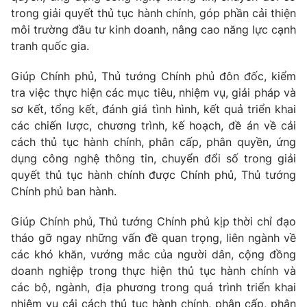
trong giải quyết thủ tục hành chính, góp phần cải thiện
môi trường đầu tư kinh doanh, nâng cao năng lực cạnh
® Cấm sao chép dưới mọi hình thức nếu không có sự chấp
tranh quốc gia.
thuận bằng văn bản. Ghi rõ nguồn VTV.vn khi phát hành lại
thông tin từ website này.
Giúp Chính phủ, Thủ tướng Chính phủ đôn đốc, kiểm
tra việc thực hiện các mục tiêu, nhiệm vụ, giải pháp và
sơ kết, tổng kết, đánh giá tình hình, kết quả triển khai
các chiến lược, chương trình, kế hoạch, đề án về cải
cách thủ tục hành chính, phân cấp, phân quyền, ứng
dụng công nghệ thông tin, chuyển đổi số trong giải
quyết thủ tục hành chính được Chính phủ, Thủ tướng
Chính phủ ban hành.
Giúp Chính phủ, Thủ tướng Chính phủ kịp thời chỉ đạo
tháo gỡ ngay những vấn đề quan trọng, liên ngành về
các khó khăn, vướng mắc của người dân, cộng đồng
doanh nghiệp trong thực hiện thủ tục hành chính và
các bộ, ngành, địa phương trong quá trình triển khai
nhiệm vụ cải cách thủ tục hành chính, phân cấp, phân