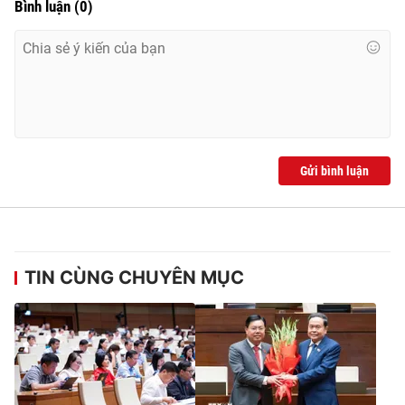
Bình luận
(
0
)
Gửi bình luận
TIN CÙNG CHUYÊN MỤC