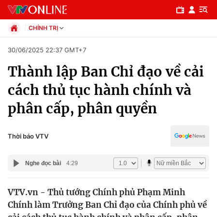
CHÍNH TRỊ
Chính trị
30/06/2025 22:37 GMT+7
Xã hội
Thành lập Ban Chỉ đạo về cải
Pháp luật
Chuyên mục
Kinh tế
cách thủ tục hành chính và
Thể thao
Chính trị
phân cấp, phân quyền
Truyền hình
Văn hóa - Giải trí
Xã hội
Y tế
Thời báo VTV
Đời sống
Pháp luật
Công nghệ
Nghe đọc bài
4:29
Giáo dục
Y tế
VTV.vn - Thủ tướng Chính phủ Phạm Minh
Chính làm Trưởng Ban Chỉ đạo của Chính phủ về
Thế giới